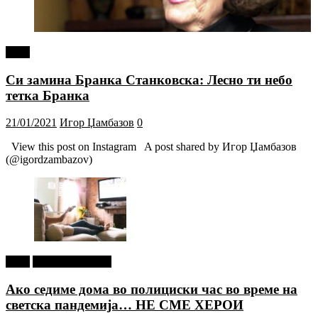
tweet
Си замина Бранка Станковска: Лесно ти небо
тетка Бранка
21/01/2021
Игор Џамбазов
0
View this post on Instagram A post shared by Игор Џамбазов
(@igordzambazov)
tweet
Г-дин. ЗАКАЧИ
Ако седиме дома во полициски час во време на
светска пандемија… НЕ СМЕ ХЕРОИ