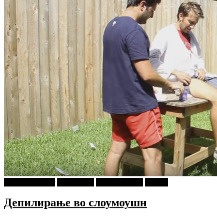
najava-za-slajder
PIXEL.MK
Ѕирни Внатре
Објави
Депилирање во слоумоушн