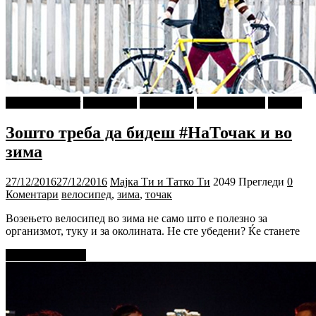
najava-za-slajder
PIXEL.MK
prevzemeno
Ѕирни Внатре
Објави
Зошто треба да бидеш #НаТочак и во
зима
27/12/2016
27/12/2016
Мајка Ти и Татко Ти
2049 Прегледи
0
Коментари
велосипед
,
зима
,
точак
Возењето велосипед во зима не само што е полезно за
организмот, туку и за околината. Не сте убедени? Ќе станете
Прочитај повеќе