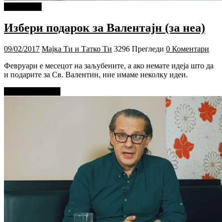
PIXEL.MK
Избери подарок за Валентајн (за неа)
09/02/2017
Мајка Ти и Татко Ти
3296 Прегледи
0 Коментари
Февруари е месецот на заљубените, а ако немате идеја што да
и подарите за Св. Валентин, ние имаме неколку идеи.
Прочитај повеќе