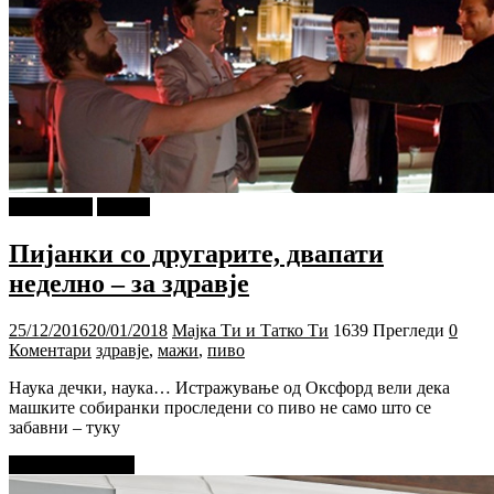
PIXEL.MK
Објави
Пијанки со другарите, двапати
неделно – за здравје
25/12/2016
20/01/2018
Мајка Ти и Татко Ти
1639 Прегледи
0
Коментари
здравје
,
мажи
,
пиво
Наука дечки, наука… Истражување од Оксфорд вели дека
машките собиранки проследени со пиво не само што се
забавни – туку
Прочитај повеќе