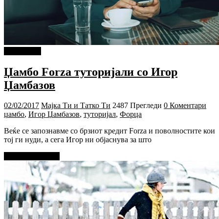
PIXEL.MK
Џамбо Forza туторијали со Игор
Џамбазов
02/02/2017
Мајка Ти и Татко Ти
2487 Прегледи
0 Коментари
џамбо
,
Игор Џамбазов
,
туторијал
,
Форца
Веќе се запознавме со брзиот кредит Forza и поволностите кои
тој ги нуди, а сега Игор ни објаснува за што
Прочитај повеќе