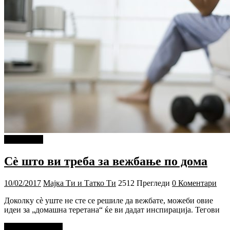
PIXEL.MK
Сè што ви треба за вежбање по дома
10/02/2017
Мајка Ти и Татко Ти
2512 Прегледи
0 Коментари
Доколку сè уште не сте се решиле да вежбате, можеби овие
идеи за „домашна теретана“ ќе ви дадат инспирација. Тегови
Прочитај повеќе