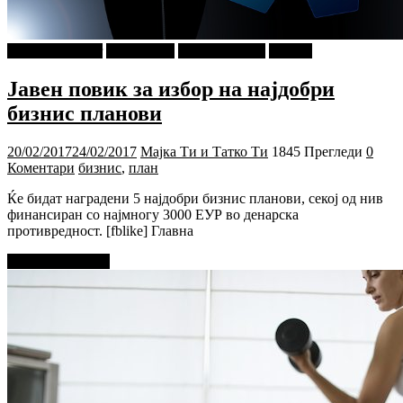
najava-za-slajder
PIXEL.MK
Ѕирни Внатре
Објави
Јавен повик за избор на најдобри
бизнис планови
20/02/2017
24/02/2017
Мајка Ти и Татко Ти
1845 Прегледи
0
Коментари
бизнис
,
план
Ќе бидат наградени 5 најдобри бизнис планови, секој од нив
финансиран со најмногу 3000 ЕУР во денарска
противредност. [fblike] Главна
Прочитај повеќе