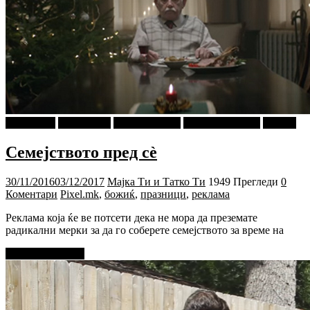
foto i video
PIXEL.MK
Ѕирни Внатре
Г-дин. ЗАКАЧИ
Објави
Семејството пред сè
30/11/2016
03/12/2017
Мајка Ти и Татко Ти
1949 Прегледи
0
Коментари
Pixel.mk
,
божиќ
,
празници
,
реклама
Реклама која ќе ве потсети дека не мора да преземате
радикални мерки за да го соберете семејството за време на
Прочитај повеќе