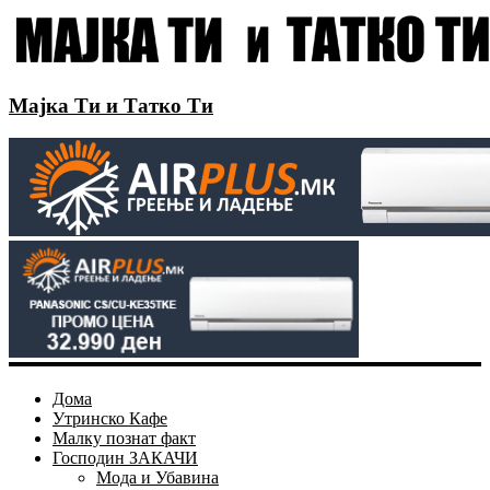
Мајка Ти и Татко Ти
Дома
Утринско Кафе
Малку познат факт
Господин ЗАКАЧИ
Мода и Убавина