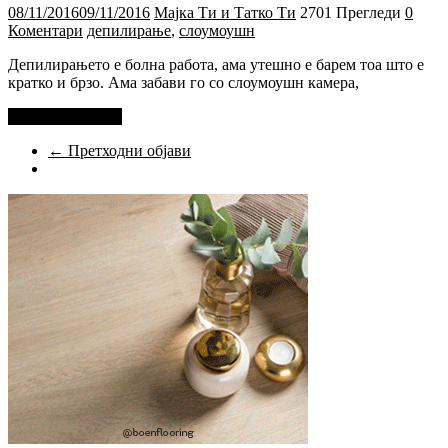
08/11/2016
09/11/2016
Мајка Ти и Татко Ти
2701 Прегледи
0
Коментари
депилирање
,
слоумоушн
Депилирањето е болна работа, ама утешно е барем тоа што е
кратко и брзо. Ама забави го со слоумоушн камера,
Прочитај повеќе
← Претходни објави