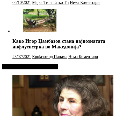
06/10/2021
Мајка Ти и Татко Ти
Нема Коментари
Како Игор Џамбазов стана најпознатата
инфлуенсерка во Македонија?
23/07/2021
Кројачот од Панама
Нема Коментари
Фејсбук Статус или Твит