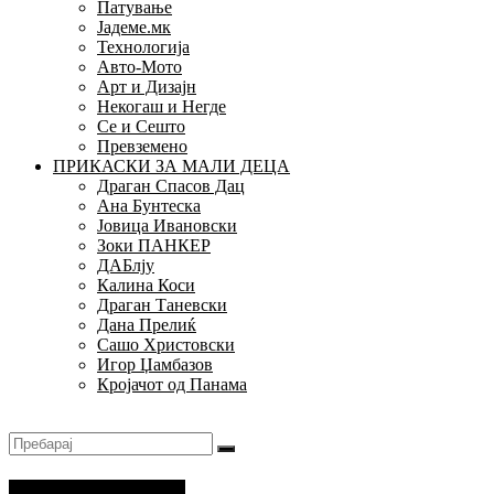
Патување
Јадеме.мк
Технологија
Авто-Мото
Арт и Дизајн
Некогаш и Негде
Се и Сешто
Превземено
ПРИКАСКИ ЗА МАЛИ ДЕЦА
Драган Спасов Дац
Ана Бунтеска
Јовица Ивановски
Зоки ПАНКЕР
ДАБлју
Калина Коси
Драган Таневски
Дана Прелиќ
Сашо Христовски
Игор Џамбазов
Кројачот од Панама