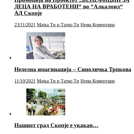
ДЕЦА НА ВРАБОТЕНИ“ во “Алкалоид“
АД Скопје
23/11/2021
Мајка Ти и Татко Ти
Нема Коментари
Неделна имагинација – Синоличка Трпкова
11/10/2021
Мајка Ти и Татко Ти
Нема Коментари
Нашиот град Скопје е укакан…