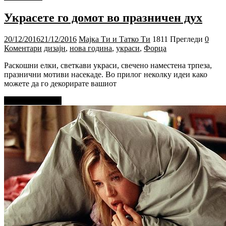
Украсете го домот во празничен дух
20/12/2016
21/12/2016
Мајка Ти и Татко Ти
1811 Прегледи
0
Коментари
дизајн
,
нова година
,
украси
,
Форца
Раскошни елки, светкави украси, свечено наместена трпеза,
празнични мотиви насекаде. Во прилог неколку идеи како
можете да го декорирате вашиот
Прочитај повеќе