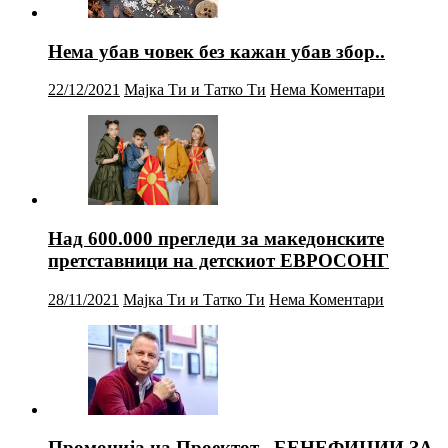
Нема убав човек без кажан убав збор..
22/12/2021
Мајка Ти и Татко Ти
Нема Коментари
Над 600.000 прегледи за македонските
претставници на детскиот ЕВРОСОНГ
28/11/2021
Мајка Ти и Татко Ти
Нема Коментари
Промоција на Проектот „БЕНЕФИЦИИ ЗА