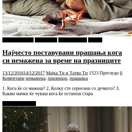
najava-za-slajder
PIXEL.MK
Ѕирни Внатре
Објави
Најчесто поставувани прашања кога
си немажена за време на празниците
13/12/2016
14/12/2017
Мајка Ти и Татко Ти
1523 Прегледи
0
Коментари
немажена
,
празници
,
прашања
1. Кога ќе се мажиш? 2. Колку сте сериозни со дечкото? 3.
Какви мачки ќе чуваш кога ќе останеш стара
Прочитај повеќе