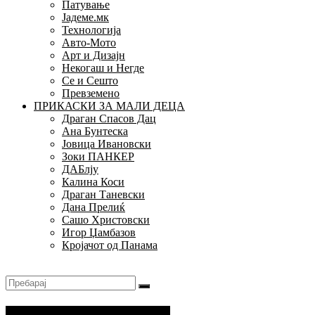
Патување
Јадеме.мк
Технологија
Авто-Мото
Арт и Дизајн
Некогаш и Негде
Се и Сешто
Превземено
ПРИКАСКИ ЗА МАЛИ ДЕЦА
Драган Спасов Дац
Ана Бунтеска
Јовица Ивановски
Зоки ПАНКЕР
ДАБлју
Калина Коси
Драган Таневски
Дана Прелиќ
Сашо Христовски
Игор Џамбазов
Кројачот од Панама