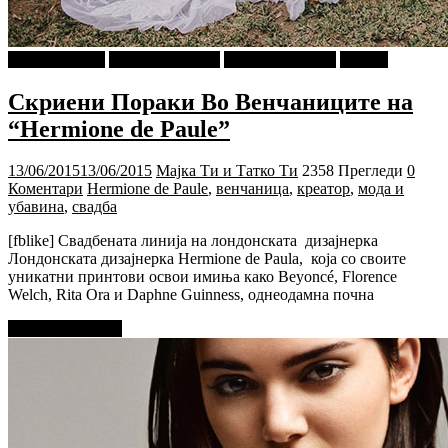
Ѕирни Внатре
Г-дин. ЗАКАЧИ
Мода и Убавина
Објави
Скриени Пораки Во Венчаниците на
“Hermione de Paule”
13/06/2015
13/06/2015
Мајка Ти и Татко Ти
2358 Прегледи
0
Коментари
Hermione de Paule
,
венчаница
,
креатор
,
мода и
убавина
,
свадба
[fblike] Свадбената линија на лондонската дизајнерка
Лондонската дизајнерка Hermione de Paula, која со своите
уникатни принтови освои имиња како Beyoncé, Florence
Welch, Rita Ora и Daphne Guinness, однеодамна почна
Прочитај повеќе