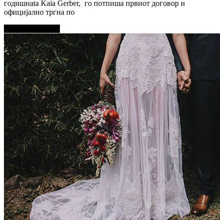
годишнata Kaia Gerber, го потпиша првиот договор и
официјално тргна по
Прочитај повеќе