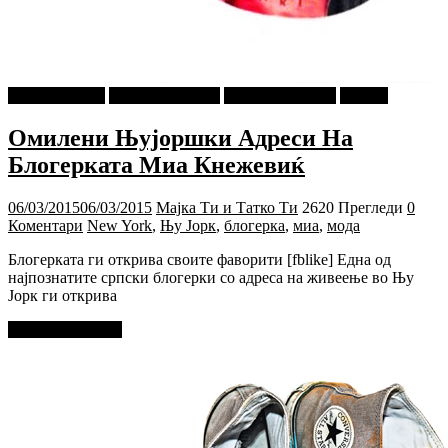
Ѕирни Внатре
Г-дин. ЗАКАЧИ
Мода и Убавина
Објави
Омилени Њујоршки Адреси На
Блогерката Миа Кнежевиќ
06/03/2015
06/03/2015
Мајка Ти и Татко Ти
2620 Прегледи
0
Коментари
New York
,
Њу Јорк
,
блогерка
,
миа
,
мода
Блогерката ги открива своите фаворити [fblike] Една од
најпознатите српски блогерки со адреса на живеење во Њу
Јорк ги открива
Прочитај повеќе