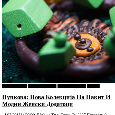
Ѕирни Внатре
Г-дин. ЗАКАЧИ
Мода и Убавина
Објави
Пупкова: Нова Колекција На Накит И
Модни Женски Додатоци
14/03/2015
14/03/2015
Мајка Ти и Татко Ти
2837 Прегледи
0