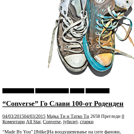
najava-za-slajder
Мода и Убавина
Објави
Се и Сешто
“Converse” Го Слави 100-от Роденден
04/03/2015
04/03/2015
Мајка Ти и Татко Ти
2658 Прегледи
0
Коментари
All Star
,
Converse
,
јубилеј
,
старки
“Made By You” [fblike]На воодушевување на сите фанови,