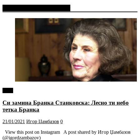
Фејсбук Статус или Твит
tweet
Си замина Бранка Станковска: Лесно ти небо
тетка Бранка
21/01/2021
Игор Џамбазов
0
View this post on Instagram A post shared by Игор Џамбазов
(@igordzambazov)