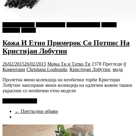
najava-za-slajder
Ѕирни Внатре
Г-дин. ЗАКАЧИ
Мода и
Убавина
Објави
Кожа И Етно Примерок Со Потпис На
Кристијан Лобутин
26/02/2015
26/02/2015
Мајка Ти и Татко Ти
2378 Прегледи
0
Коментари
Christiana Louboutin
,
Кристијан Лобутин
,
мода
Пролетна мини колекција на необични торби Кристијан
Лобутин лансираше мини колекција на одлични кожни ташни
украсени со необични етно модели
Прочитај повеќе
← Претходни објави