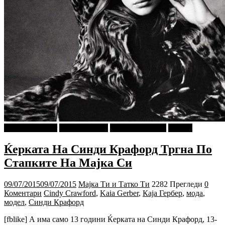
najava-za-slajder
Ѕирни Внатре
Мода и Убавина
Објави
Ќерката На Синди Крафорд Тргна По
Стапките На Мајка Си
09/07/2015
09/07/2015
Мајка Ти и Татко Ти
2282 Прегледи
0
Коментари
Cindy Crawford
,
Kaia Gerber
,
Каја Гербер
,
мода
,
модел
,
Синди Крафорд
[fblike] А има само 13 години Ќерката на Синди Крафорд, 13-