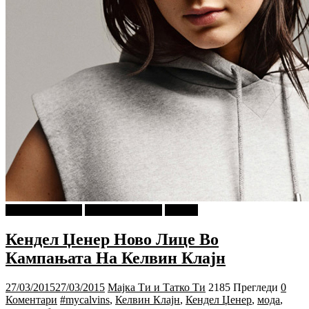
Г-дин. ЗАКАЧИ
Мода и Убавина
Објави
Кендел Џенер Ново Лице Во
Кампањата На Келвин Клајн
27/03/2015
27/03/2015
Мајка Ти и Татко Ти
2185 Прегледи
0
Коментари
#mycalvins
,
Келвин Клајн
,
Кендел Џенер
,
мода
,