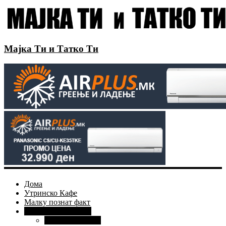
Мајка Ти и Татко Ти
Дома
Утринско Кафе
Малку познат факт
Господин ЗАКАЧИ
Мода и Убавина