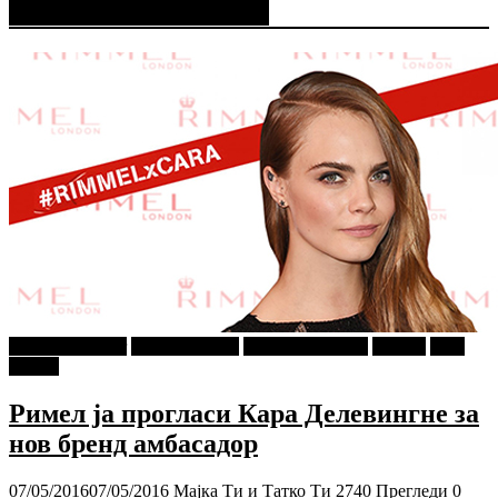
Мода и Убавина
najava-za-slajder
Ѕирни Внатре
Мода и Убавина
Објави
Се и
Сешто
Римел ја прогласи Кара Делевингне за
нов бренд амбасадор
07/05/2016
07/05/2016
Мајка Ти и Татко Ти
2740 Прегледи
0