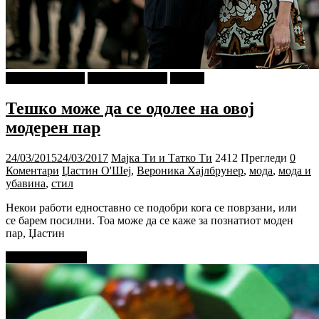
Г-дин. ЗАКАЧИ
Мода и Убавина
Објави
Тешко може да се одолее на овој
модерен пар
24/03/2015
24/03/2017
Мајка Ти и Татко Ти
2412 Прегледи
0
Коментари
Џастин О'Шеј
,
Вероника Хајлбрунер
,
мода
,
мода и
убавина
,
стил
Некои работи едноставно се подобри кога се поврзани, или
се барем посилни. Тоа може да се каже за познатиот моден
пар, Џастин
Прочитај повеќе