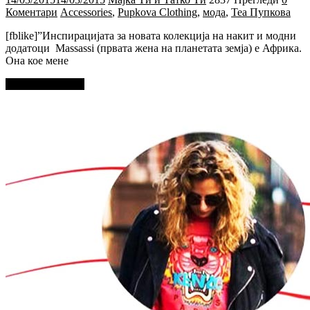
Коментари
Accessories
,
Pupkova Clothing
,
мода
,
Теа Пупкова
[fblike]”Инспирацијата за новата колекција на накит и модни
додатоци Massassi (првата жена на планетата земја) е Африка.
Она кое мене
Прочитај повеќе