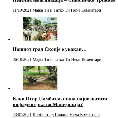
11/10/2021
Мајка Ти и Татко Ти
Нема Коментари
Нашиот град Скопје е укакан…
06/10/2021
Мајка Ти и Татко Ти
Нема Коментари
Како Игор Џамбазов стана најпознатата
инфлуенсерка во Македонија?
23/07/2021
Кројачот од Панама
Нема Коментари