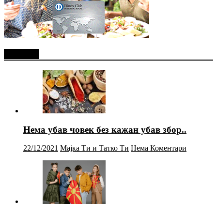
Најново
Нема убав човек без кажан убав збор..
22/12/2021
Мајка Ти и Татко Ти
Нема Коментари