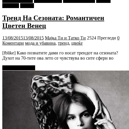
najava-za-slajder
Ѕирни Внатре
Г-дин. ЗАКАЧИ
Мода и
Убавина
Објави
Тренд На Сезоната: Романтичен
Цветен Венец
13/08/2015
13/08/2015
Мајка Ти и Татко Ти
2524 Прегледи
0
Коментари
мода и убавина
,
тренд
,
цвеќе
[fblike] Како познатите дами го носат трендот на сезоната?
Духот на 70-тите ова лето се чувствува во сите сфери во
Прочитај повеќе