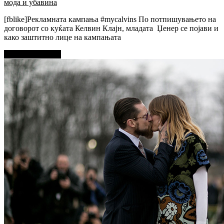
мода и убавина
[fblike]Рекламната кампања #mycalvins По потпишувањето на
договорот со куќата Келвин Клајн, младата Џенер се појави и
како заштитно лице на кампањата
Прочитај повеќе