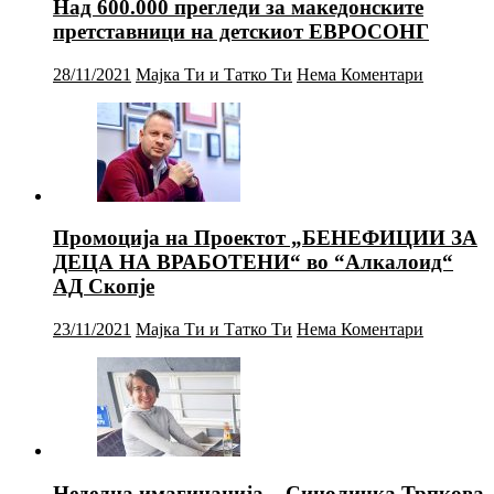
Над 600.000 прегледи за македонските
претставници на детскиот ЕВРОСОНГ
28/11/2021
Мајка Ти и Татко Ти
Нема Коментари
Промоција на Проектот „БЕНЕФИЦИИ ЗА
ДЕЦА НА ВРАБОТЕНИ“ во “Алкалоид“
АД Скопје
23/11/2021
Мајка Ти и Татко Ти
Нема Коментари
Неделна имагинација – Синоличка Трпкова