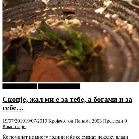
Г-дин. ЗАКАЧИ
Кројачот од Панама
Скопје, жал ми е за тебе, а богами и за
себе…
19/07/2019
19/07/2019
Кројачот од Панама
2003 Прегледи
0
Коментари
Ќе поминат не многу години и ќе се сменат неколку влади