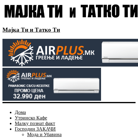
Мајка Ти и Татко Ти
Дома
Утринско Кафе
Малку познат факт
Господин ЗАКАЧИ
Мода и Убавина