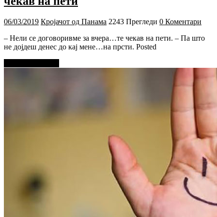
чекав на пети
06/03/2019
Кројачот од Панама
2243 Прегледи
0 Коментари
– Нели се договоривме за вчера…те чекав на пети. – Па што
не дојдеш денес до кај мене…на прсти. Posted
Прочитај повеќе