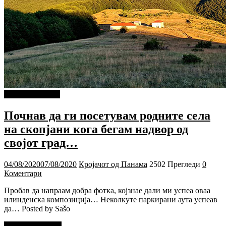
Г-дин. ЗАКАЧИ
Почнав да ги посетувам родните села
на скопјани кога бегам надвор од
својот град…
04/08/2020
07/08/2020
Кројачот од Панама
2502 Прегледи
0
Коментари
Пробав да напраам добра фотка, којзнае дали ми успеа оваа
илинденска композиција… Неколкуте паркирани аута успеав
да… Posted by Sašo
Прочитај повеќе