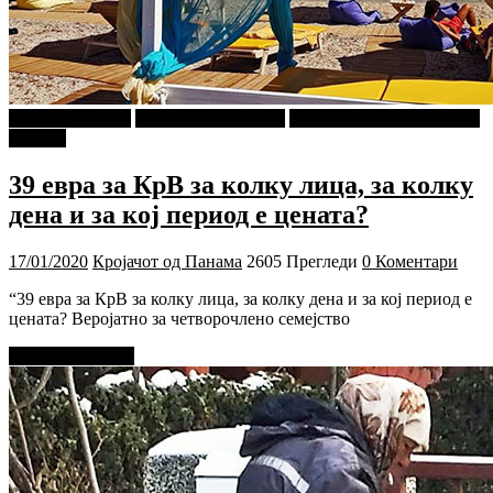
Г-дин. ЗАКАЧИ
Кројачот од Панама
ПРИКАСКИ ЗА "МАЛИ
ДЕЦА"
39 евра за КрВ за колку лица, за колку
дена и за кој период е цената?
17/01/2020
Кројачот од Панама
2605 Прегледи
0 Коментари
“39 евра за КрВ за колку лица, за колку дена и за кој период е
цената? Веројатно за четворочлено семејство
Прочитај повеќе