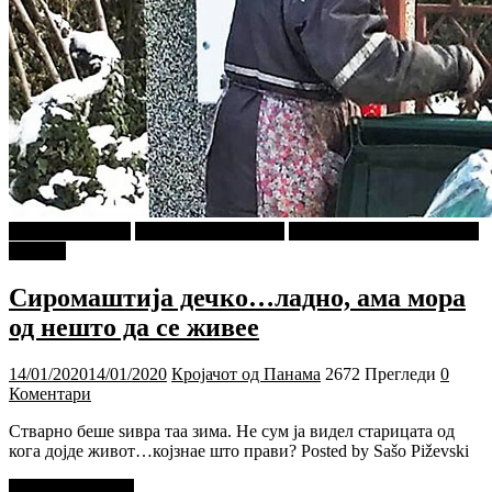
Г-дин. ЗАКАЧИ
Кројачот од Панама
ПРИКАСКИ ЗА "МАЛИ
ДЕЦА"
Сиромаштија дечко…ладно, ама мора
од нешто да се живее
14/01/2020
14/01/2020
Кројачот од Панама
2672 Прегледи
0
Коментари
Стварно беше sивра таа зима. Не сум ја видел старицата од
кога дојде живот…којзнае што прави? Posted by Sašo Piževski
Прочитај повеќе