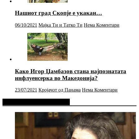
Нашиот град Скопје е укакан…
06/10/2021
Мајка Ти и Татко Ти
Нема Коментари
Како Игор Џамбазов стана најпознатата
инфлуенсерка во Македонија?
23/07/2021
Кројачот од Панама
Нема Коментари
Фејсбук Статус или Твит