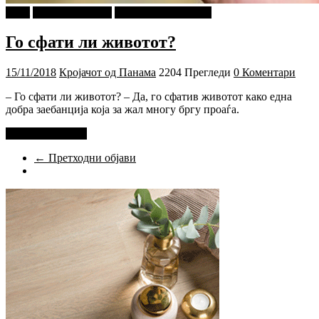
tweet
Г-дин. ЗАКАЧИ
Кројачот од Панама
Го сфати ли животот?
15/11/2018
Кројачот од Панама
2204 Прегледи
0 Коментари
– Го сфати ли животот? – Да, го сфатив животот како една
добра заебанција која за жал многу бргу проаѓа.
Прочитај повеќе
← Претходни објави