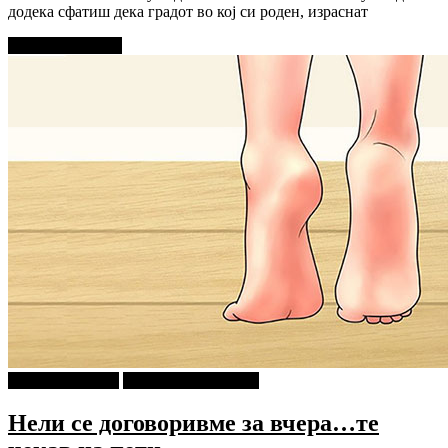
додека сфатиш дека градот во кој си роден, израснат
Прочитај повеќе
Г-дин. ЗАКАЧИ
Кројачот од Панама
Нели се договоривме за вчера…те