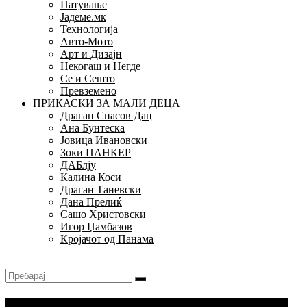
Патување
Јадеме.мк
Технологија
Авто-Мото
Арт и Дизајн
Некогаш и Негде
Се и Сешто
Превземено
ПРИКАСКИ ЗА МАЛИ ДЕЦА
Драган Спасов Дац
Ана Бунтеска
Јовица Ивановски
Зоки ПАНКЕР
ДАБлју
Калина Коси
Драган Таневски
Дана Прелиќ
Сашо Христовски
Игор Џамбазов
Кројачот од Панама