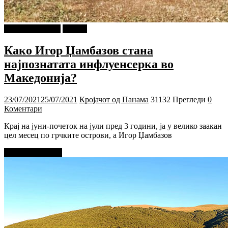
Г-дин. ЗАКАЧИ
Објави
Како Игор Џамбазов стана
најпознатата инфлуенсерка во
Македонија?
23/07/2021
25/07/2021
Кројачот од Панама
31132 Прегледи
0
Коментари
Крај на јуни-почеток на јули пред 3 години, ја у велико заакан
цел месец по грчките острови, а Игор Џамбазов
Прочитај повеќе