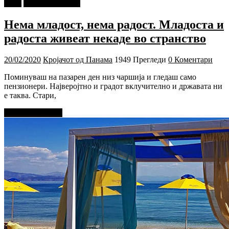
tweet
Г-дин. ЗАКАЧИ
Нема младост, нема радост. Младоста и
радоста живеат некаде во странство
20/02/2020
Кројачот од Панама
1949 Прегледи
0 Коментари
Поминуваш на пазарен ден низ чаршија и гледаш само
пензионери. Најверојтно и градот вклучително и државата ни
е таква. Стари,
Прочитај повеќе