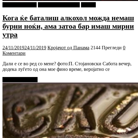
Г-дин. ЗАКАЧИ
Кројачот од Панама
Објави
Кога ќе баталиш алкохол можда немаш
бурни ноќи, ама затоа бар имаш мирни
утра
24/11/2019
24/11/2019
Кројачот од Панама
2144 Прегледи
0
Коментари
Дали е се во ред со мене? фото:П. Стојановски Сабота вечер,
додека луѓето од она мое фино време, веројатно се
Прочитај повеќе