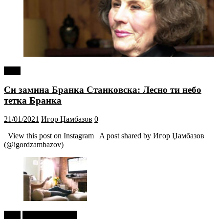
tweet
Си замина Бранка Станковска: Лесно ти небо
тетка Бранка
21/01/2021
Игор Џамбазов
0
View this post on Instagram A post shared by Игор Џамбазов
(@igordzambazov)
tweet
Г-дин. ЗАКАЧИ