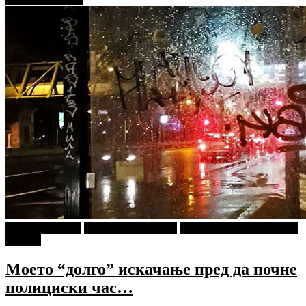
Г-дин. ЗАКАЧИ
Кројачот од Панама
ПРИКАСКИ ЗА "МАЛИ
ДЕЦА"
Моето “долго” искачање пред да почне
полициски час…