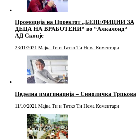
Промоција на Проектот „БЕНЕФИЦИИ ЗА
ДЕЦА НА ВРАБОТЕНИ“ во “Алкалоид“
АД Скопје
23/11/2021
Мајка Ти и Татко Ти
Нема Коментари
Неделна имагинација – Синоличка Трпкова
11/10/2021
Мајка Ти и Татко Ти
Нема Коментари