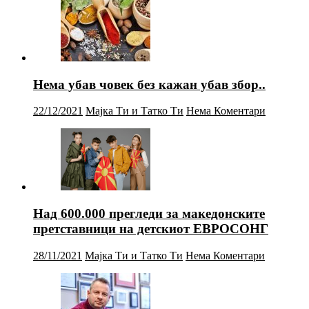
Нема убав човек без кажан убав збор..
22/12/2021
Мајка Ти и Татко Ти
Нема Коментари
Над 600.000 прегледи за македонските
претставници на детскиот ЕВРОСОНГ
28/11/2021
Мајка Ти и Татко Ти
Нема Коментари