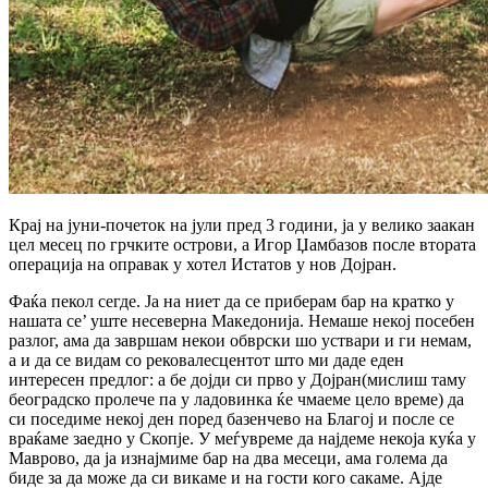
Крај на јуни-почеток на јули пред 3 години, ја у велико заакан
цел месец по грчките острови, а Игор Џамбазов после втората
операција на оправак у хотел Истатов у нов Дојран.
Фаќа пекол сегде. Ја на ниет да се приберам бар на кратко у
нашата се’ уште несеверна Македонија. Немаше некој посебен
разлог, ама да завршам некои обврски шо уствари и ги немам,
а и да се видам со рековалесцентот што ми даде еден
интересен предлог: а бе дојди си прво у Дојран(мислиш таму
београдско пролече па у ладовинка ќе чмаеме цело време) да
си поседиме некој ден поред базенчево на Благој и после се
враќаме заедно у Скопје. У меѓувреме да најдеме некоја куќа у
Маврово, да ја изнајмиме бар на два месеци, ама голема да
биде за да може да си викаме и на гости кого сакаме. Ајде