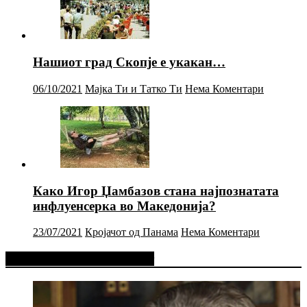
Нашиот град Скопје е укакан…
06/10/2021
Мајка Ти и Татко Ти
Нема Коментари
Како Игор Џамбазов стана најпознатата
инфлуенсерка во Македонија?
23/07/2021
Кројачот од Панама
Нема Коментари
Фејсбук Статус или Твит