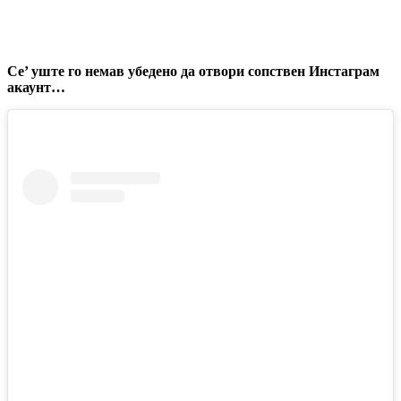
Се’ уште го немав убедено да отвори сопствен Инстаграм
акаунт…