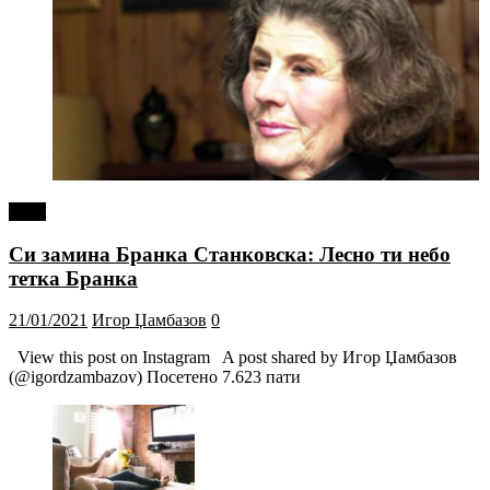
tweet
Си замина Бранка Станковска: Лесно ти небо
тетка Бранка
21/01/2021
Игор Џамбазов
0
View this post on Instagram A post shared by Игор Џамбазов
(@igordzambazov) Посетено 7.623 пати