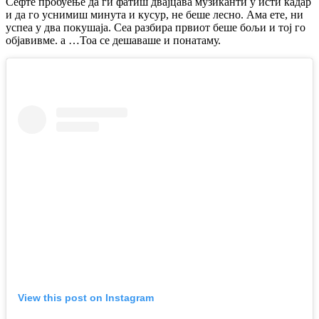
Сефте пробуење да ги фатиш двајцава музиканти у исти кадар
и да го уснимиш минута и кусур, не беше лесно. Ама ете, ни
успеа у два покушаја. Сеа разбира првиот беше бољи и тој го
објавивме. а …Тоа се дешаваше и понатаму.
View this post on Instagram