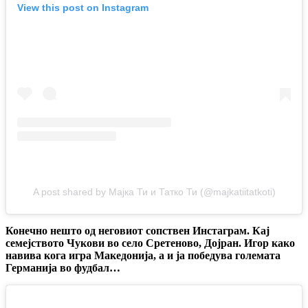
View this post on Instagram
A post shared by Мајка Ти и Татко Ти (@majkatiitatkoti)
Конечно нешто од неговиот сопствен Инстаграм. Кај
семејството Чукови во село Сретеново, Дојран. Игор како
навива кога игра Македонија, а и ја победува големата
Германија во фудбал…