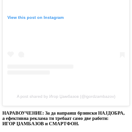
View this post on Instagram
A post shared by Игор Џамбазов (@igordzambazov)
НАРАВОУЧЕНИЕ: За да напраиш брзински НАЈДОБРА,
а ефективна реклама ти требаат само две работи:
ИГОР ЏАМБАЗОВ и СМАРТФОН.