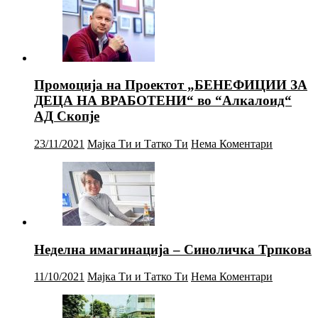
Промоција на Проектот „БЕНЕФИЦИИ ЗА
ДЕЦА НА ВРАБОТЕНИ“ во “Алкалоид“
АД Скопје
23/11/2021
Мајка Ти и Татко Ти
Нема Коментари
Неделна имагинација – Синоличка Трпкова
11/10/2021
Мајка Ти и Татко Ти
Нема Коментари