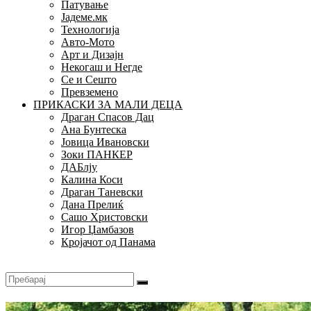
Патување
Јадеме.мк
Технологија
Авто-Мото
Арт и Дизајн
Некогаш и Негде
Се и Сешто
Превземено
ПРИКАСКИ ЗА МАЛИ ДЕЦА
Драган Спасов Дац
Ана Бунтеска
Јовица Ивановски
Зоки ПАНКЕР
ДАБлју
Калина Коси
Драган Таневски
Дана Прелиќ
Сашо Христовски
Игор Џамбазов
Кројачот од Панама