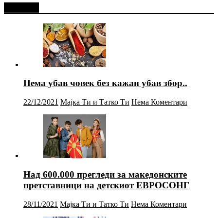
Најново
Нема убав човек без кажан убав збор..
22/12/2021
Мајка Ти и Татко Ти
Нема Коментари
Над 600.000 прегледи за македонските
претставници на детскиот ЕВРОСОНГ
28/11/2021
Мајка Ти и Татко Ти
Нема Коментари