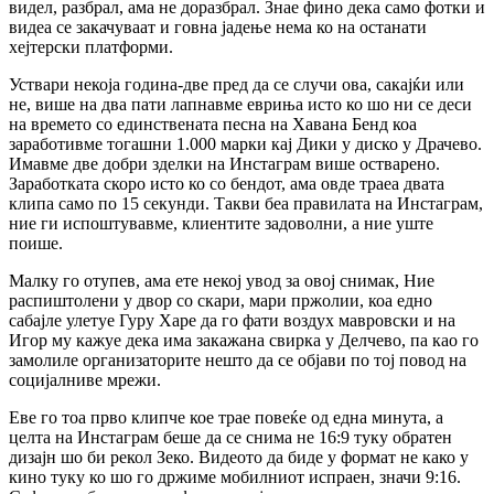
видел, разбрал, ама не доразбрал. Знае фино дека само фотки и
видеа се закачуваат и говна јадење нема ко на останати
хејтерски платформи.
Уствари некоја година-две пред да се случи ова, сакајќи или
не, више на два пати лапнавме евриња исто ко шо ни се деси
на времето со единствената песна на Хавана Бенд коа
заработивме тогашни 1.000 марки кај Дики у диско у Драчево.
Имавме две добри зделки на Инстаграм више остварено.
Заработката скоро исто ко со бендот, ама овде траеа двата
клипа само по 15 секунди. Такви беа правилата на Инстаграм,
ние ги испоштувавме, клиентите задоволни, а ние уште
поише.
Малку го отупев, ама ете некој увод за овој снимак, Ние
распиштолени у двор со скари, мари пржолии, коа едно
сабајле улетуе Гуру Харе да го фати воздух мавровски и на
Игор му кажуе дека има закажана свирка у Делчево, па као го
замолиле организаторите нешто да се објави по тој повод на
социјалниве мрежи.
Еве го тоа прво клипче кое трае повеќе од една минута, а
целта на Инстаграм беше да се снима не 16:9 туку обратен
дизајн шо би рекол Зеко. Видеото да биде у формат не како у
кино туку ко шо го држиме мобилниот испраен, значи 9:16.