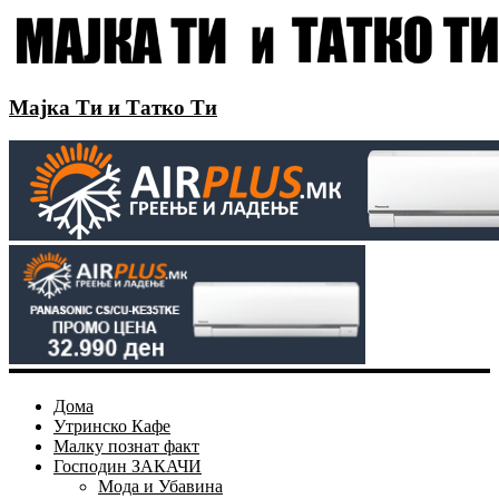
Мајка Ти и Татко Ти
Дома
Утринско Кафе
Малку познат факт
Господин ЗАКАЧИ
Мода и Убавина