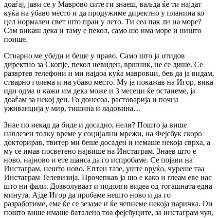
доаѓај, јави се у Маврово сите ги знаеш, ваљда ќе ти најдат
куќа на убаво место и да продужиме директно у планина ко
цел нормален свет што праи у лето. Ти сеа пак ли на море?
Сам викаш дека и таму е пекол, само шо има море и ништо
поише.
Стварно ме убеди и беше у право. Само што ја отидов
директно за Скопје, пекол невиден, вршник, не се дише. Се
развртев телефони и ми најдоа куќа мавровци, бев да ја видам,
стварно голема и на убаво место. Му ја покажав на Игор, вика
иди одма и кажи им дека може и 3 месеци ќе останеме, ја
доаѓам за некој ден. Го донесоа, растоварија и почна
уживанција у мир, тишина и ладовина…
Знае по некад да биде и досадно, нели? Пошто ја више
навлезен толку време у социјални мрежи, на Фејсбук скоро
докторирав, твитер ми беше досаден и немаше некоја сврха, а
му се имав посветено највише на Инстаграм. Знаев што е
ново, најново и ете шанса да го испробаме. Се појави на
Инстаграм, нешто ново. Ептен тазе, уште вруќо, чуреше таа
Инстаграм Телевизија. Прочепкав ја шо е како и глеам еве нас
што ни фали. Дозволуваат и подолги видеа од тогашната една
минута. Ајде Игор да пробаме нешто ново и да го
разработиме, еме ќе се зезаме и ќе чепнеме некоја паричка. Он
пошто више имаше баталено тоа фејсбуците, за инстаграм чул,