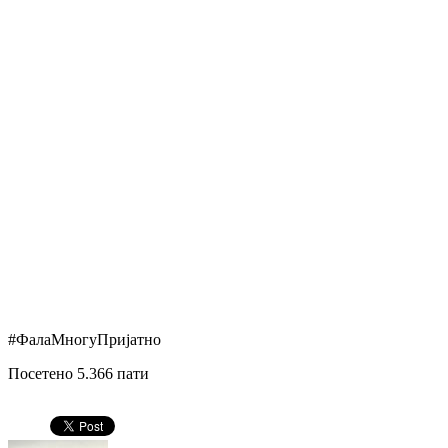
#ФалаМногуПријатно
Посетено 5.366 пати