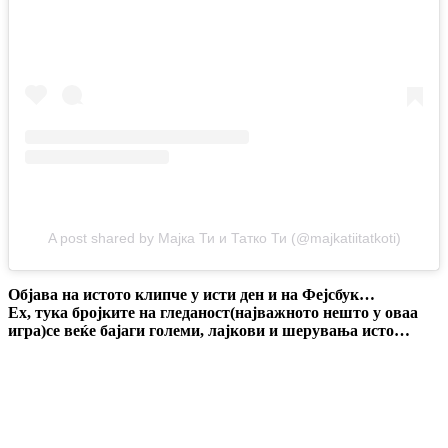
A post shared by Мајка Ти и Татко Ти (@majkatiitatkoti)
Објава на истото клипче у исти ден и на Фејсбук…
Ех, тука бројките на гледаност(најважното нешто у оваа
игра)се веќе бајаги големи, лајкови и шерувања исто…