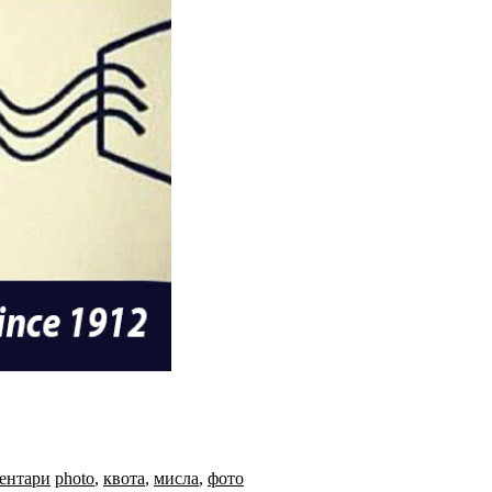
ентари
photo
,
квота
,
мисла
,
фото