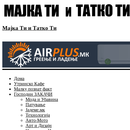
Мајка Ти и Татко Ти
Дома
Утринско Кафе
Малку познат факт
Господин ЗАКАЧИ
Мода и Убавина
Патување
Јадеме.мк
Технологија
Авто-Мото
Арт и Дизајн