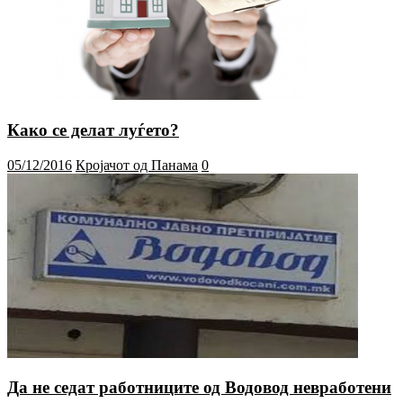
Како се делат луѓето?
05/12/2016
Кројачот од Панама
0
Да не седат работниците од Водовод невработени