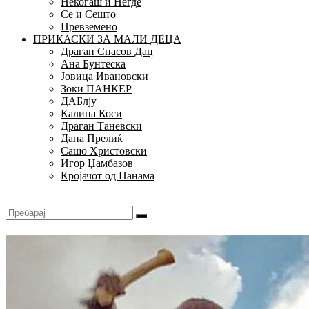
Некогаш и Негде
Се и Сешто
Превземено
ПРИКАСКИ ЗА МАЛИ ДЕЦА
Драган Спасов Дац
Ана Бунтеска
Јовица Ивановски
Зоки ПАНКЕР
ДАБлју
Калина Коси
Драган Таневски
Дана Прелиќ
Сашо Христовски
Игор Џамбазов
Кројачот од Панама