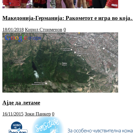
Македонија-Германија: Ракометот е игра во кој
18/01/2018
Кирил Стоименов
0
Ајде да летаме
16/11/2015
Зоки Панкер
0