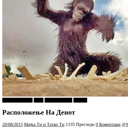
najava-za-slajder
tweet
Ѕирни Внатре
Објави
Расположење На Денот
20/08/2015
Мајка Ти и Татко Ти
1335 Прегледи
0 Коментари
@S