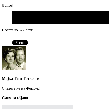
[fblike]
расположење на денот
pic.twitter.com/54xAFd7i3G
— Нов Македонец (@Shkottt)
August 20, 2015
Посетено 527 пати
Мајка Ти и Татко Ти
Следете не на Фејсбук!
Слични објави