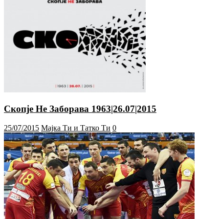
Скопје Не Заборава 1963|26.07|2015
25/07/2015
Мајка Ти и Татко Ти
0