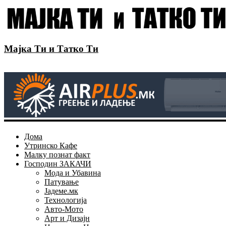
Мајка Ти и Татко Ти
Дома
Утринско Кафе
Малку познат факт
Господин ЗАКАЧИ
Мода и Убавина
Патување
Јадеме.мк
Технологија
Авто-Мото
Арт и Дизајн