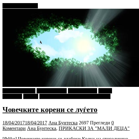
Прочитај повеќе
najava-za-slajder
Ѕирни Внатре
Ана Бунтеска
Г-дин.
ЗАКАЧИ
Објави
ПРИКАСКИ ЗА "МАЛИ ДЕЦА"
Човечките корени се луѓето
18/04/2017
18/04/2017
Ана Бунтеска
2697 Прегледи
0
Коментари
Ана Бунтеска
,
ПРИКАСКИ ЗА "МАЛИ ДЕЦА"
[fblike] Човечките корени се длабоки Колку на стогодишно