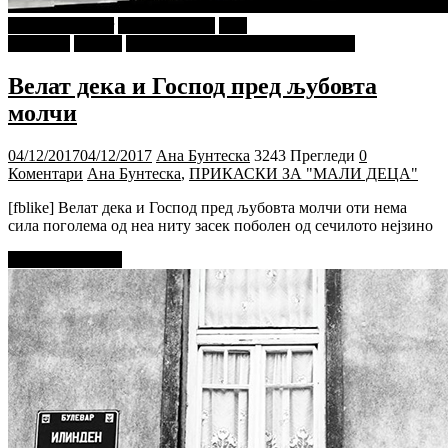
najava-za-slajder
Ѕирни Внатре
Ана
Бунтеска
Објави
ПРИКАСКИ ЗА "МАЛИ ДЕЦА"
Велат дека и Господ пред љубовта
молчи
04/12/2017
04/12/2017
Ана Бунтеска
3243 Прегледи
0
Коментари
Ана Бунтеска
,
ПРИКАСКИ ЗА "МАЛИ ДЕЦА"
[fblike] Велат дека и Господ пред љубовта молчи оти нема
сила поголема од неа ниту засек поболен од сечилото нејзино
Прочитај повеќе