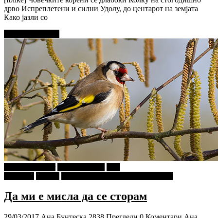
дрво Испреплетени и силни Удолу, до центарот на земјата
Како јазли со
Прочитај повеќе
najava-za-slajder
Ѕирни Внатре
Ана
Бунтеска
Објави
ПРИКАСКИ ЗА "МАЛИ ДЕЦА"
Да ми е мисла да се сторам
29/03/2017
Ана Бунтеска
2838 Прегледи
0 Коментари
Ана