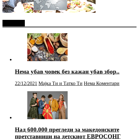
Најново
Нема убав човек без кажан убав збор..
22/12/2021
Мајка Ти и Татко Ти
Нема Коментари
Над 600.000 прегледи за македонските
претставници на детскиот ЕВРОСОНГ