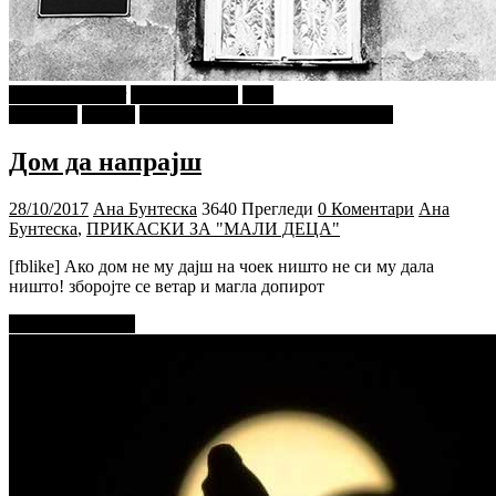
najava-za-slajder
Ѕирни Внатре
Ана
Бунтеска
Објави
ПРИКАСКИ ЗА "МАЛИ ДЕЦА"
Дом да напрајш
28/10/2017
Ана Бунтеска
3640 Прегледи
0 Коментари
Ана
Бунтеска
,
ПРИКАСКИ ЗА "МАЛИ ДЕЦА"
[fblike] Ако дом не му дајш на чоек ништо не си му дала
ништо! зборојте се ветар и магла допирот
Прочитај повеќе