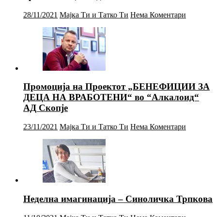
28/11/2021
Мајка Ти и Татко Ти
Нема Коментари
Промоција на Проектот „БЕНЕФИЦИИ ЗА
ДЕЦА НА ВРАБОТЕНИ“ во “Алкалоид“
АД Скопје
23/11/2021
Мајка Ти и Татко Ти
Нема Коментари
Неделна имагинација – Синоличка Трпкова