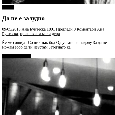
Објави
Да не е залудно
09/05/2018
Ана Бунтеска
1801 Прегледи
0 Коментари
Ана
Бунтеска
,
прикаски за мали деца
Ќе ме сошијат Со цик-цак бод Од устата па надолу За да не
можам збор да ти изустам Затегнато кај
Прочитај повеќе