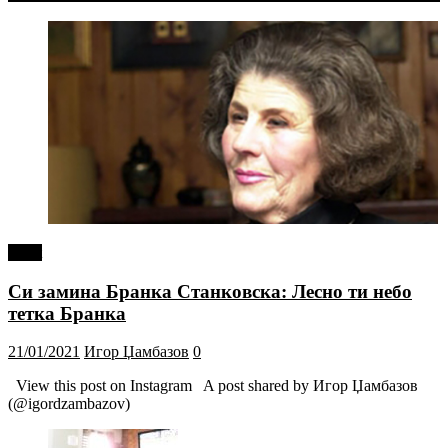
tweet
Си замина Бранка Станковска: Лесно ти небо
тетка Бранка
21/01/2021
Игор Џамбазов
0
View this post on Instagram A post shared by Игор Џамбазов
(@igordzambazov)