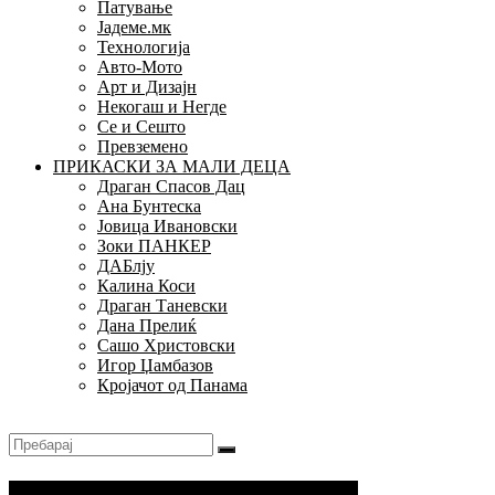
Патување
Јадеме.мк
Технологија
Авто-Мото
Арт и Дизајн
Некогаш и Негде
Се и Сешто
Превземено
ПРИКАСКИ ЗА МАЛИ ДЕЦА
Драган Спасов Дац
Ана Бунтеска
Јовица Ивановски
Зоки ПАНКЕР
ДАБлју
Калина Коси
Драган Таневски
Дана Прелиќ
Сашо Христовски
Игор Џамбазов
Кројачот од Панама