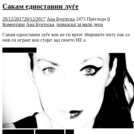
Сакам едноставни луѓе
20/12/2017
20/12/2017
Ана Бунтеска
2473 Прегледи
0
Коментари
Ана Бунтеска
,
прикаски за мали деца
Сакам едноставни луѓе кои не ги вртат зборовите ниту пак со
нив си играат кои стојат зад своето НЕ а
Прочитај повеќе
najava-za-slajder
Ѕирни Внатре
Ана