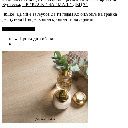
Бунтеска
,
ПРИКАСКИ ЗА "МАЛИ ДЕЦА"
[fblike] Да ми е за љубов да ти пејам Ко биљбиљ на гранка
расцутена Под раскошна крошна ти да дојдиш
Прочитај повеќе
← Претходни објави