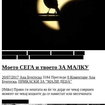
najava-za-slajder
Ѕирни Внатре
Ана Бунтеска
Г-дин.
ЗАКАЧИ
Објави
ПРИКАСКИ ЗА "МАЛИ ДЕЦА"
Моето СЕГА и твоето ЗА МАЛКУ
20/07/2017
Ана Бунтеска
3184 Прегледи
0 Коментари
Ана
Бунтеска
,
ПРИКАСКИ ЗА "МАЛИ ДЕЦА"
[fblike] Прави ги нештата ко ќе ти дојде не чекај совршен
момент не чекај коцките да се наместат или месечината
Прочитај повеќе