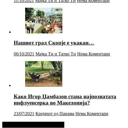
11/10/2021
Мајка Ти и Татко Ти
Нема Коментари
Нашиот град Скопје е укакан…
06/10/2021
Мајка Ти и Татко Ти
Нема Коментари
Како Игор Џамбазов стана најпознатата
инфлуенсерка во Македонија?
23/07/2021
Кројачот од Панама
Нема Коментари
Фејсбук Статус или Твит