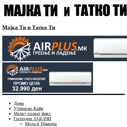
Мајка Ти и Татко Ти
Дома
Утринско Кафе
Малку познат факт
Господин ЗАКАЧИ
Мода и Убавина