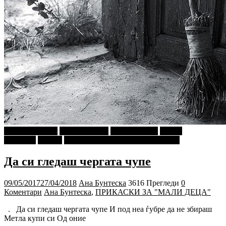
najava-za-slajder
Ѕирни Внатре
Ана Бунтеска
Г-дин.
ЗАКАЧИ
Објави
ПРИКАСКИ ЗА "МАЛИ ДЕЦА"
Да си гледаш чергата чупе
09/05/2017
27/04/2018
Ана Бунтеска
3616 Прегледи
0
Коментари
Ана Бунтеска
,
ПРИКАСКИ ЗА "МАЛИ ДЕЦА"
. Да си гледаш чергата чупе И под неа ѓубре да не збираш
Метла купи си Од оние