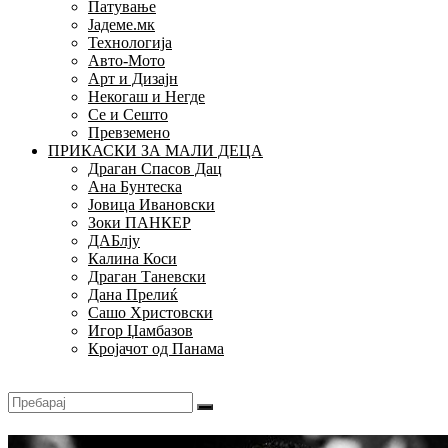
Патување
Јадеме.мк
Технологија
Авто-Мото
Арт и Дизајн
Некогаш и Негде
Се и Сешто
Превземено
ПРИКАСКИ ЗА МАЛИ ДЕЦА
Драган Спасов Дац
Ана Бунтеска
Јовица Ивановски
Зоки ПАНКЕР
ДАБлју
Калина Коси
Драган Таневски
Дана Прелиќ
Сашо Христовски
Игор Џамбазов
Кројачот од Панама