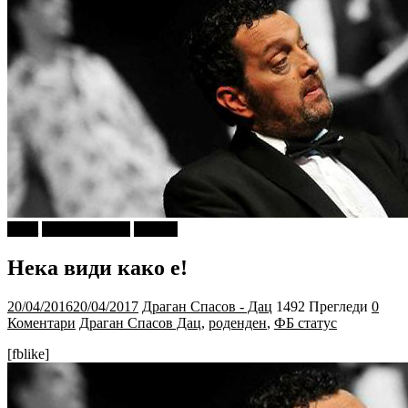
tweet
Ѕирни Внатре
Објави
Нека види како е!
20/04/2016
20/04/2017
Драган Спасов - Дац
1492 Прегледи
0
Коментари
Драган Спасов Дац
,
роденден
,
ФБ статус
[fblike]