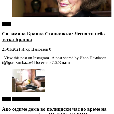
tweet
Си замина Бранка Станковска: Лесно ти небо
тетка Бранка
21/01/2021
Игор Џамбазов
0
View this post on Instagram A post shared by Игор Џамбазов
(@igordzambazov) Посетено 7.623 пати
tweet
Г-дин. ЗАКАЧИ
Ако седиме дома во полициски час во време на