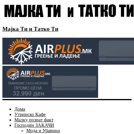
Мајка Ти и Татко Ти
Дома
Утринско Кафе
Малку познат факт
Господин ЗАКАЧИ
Мода и Убавина