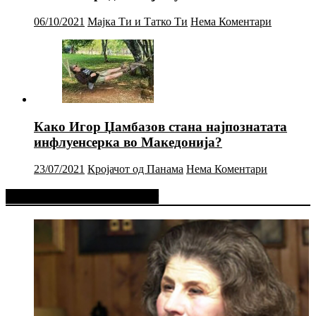
06/10/2021
Мајка Ти и Татко Ти
Нема Коментари
Како Игор Џамбазов стана најпознатата
инфлуенсерка во Македонија?
23/07/2021
Кројачот од Панама
Нема Коментари
Фејсбук Статус или Твит