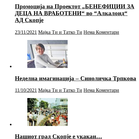
Промоција на Проектот „БЕНЕФИЦИИ ЗА
ДЕЦА НА ВРАБОТЕНИ“ во “Алкалоид“
АД Скопје
23/11/2021
Мајка Ти и Татко Ти
Нема Коментари
Неделна имагинација – Синоличка Трпкова
11/10/2021
Мајка Ти и Татко Ти
Нема Коментари
Нашиот град Скопје е укакан…