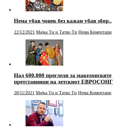
Нема убав човек без кажан убав збор..
22/12/2021
Мајка Ти и Татко Ти
Нема Коментари
Над 600.000 прегледи за македонските
претставници на детскиот ЕВРОСОНГ
28/11/2021
Мајка Ти и Татко Ти
Нема Коментари