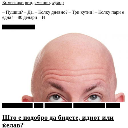
Коментари
виц
,
смешно
,
хумор
– Пушиш? – Да. – Колку дневно? – Три кутии! – Колку пари е
една? – 80 денари – И
Прочитај повеќе
najava-za-slajder
tweet
Ѕирни Внатре
Г-дин. ЗАКАЧИ
Објави
Што е подобро да бидете, идиот или
ќелав?