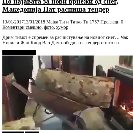
По најавата за нови врнежи од снег,
Македонија Пат распиша тендер
13/01/2017
13/01/2018
Мајка Ти и Татко Ти
1757 Прегледи
0
Коментари
смешно
,
фото
,
хумор
Дрим-тимот е спремен за расчистување на новиот снег… Чак
Норис и Жан Клод Ван Дам победија на тендерот што го
Прочитај повеќе