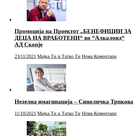
Промоција на Проектот „БЕНЕФИЦИИ ЗА
ДЕЦА НА ВРАБОТЕНИ“ во “Алкалоид“
АД Скопје
23/11/2021
Мајка Ти и Татко Ти
Нема Коментари
Неделна имагинација – Синоличка Трпкова
11/10/2021
Мајка Ти и Татко Ти
Нема Коментари