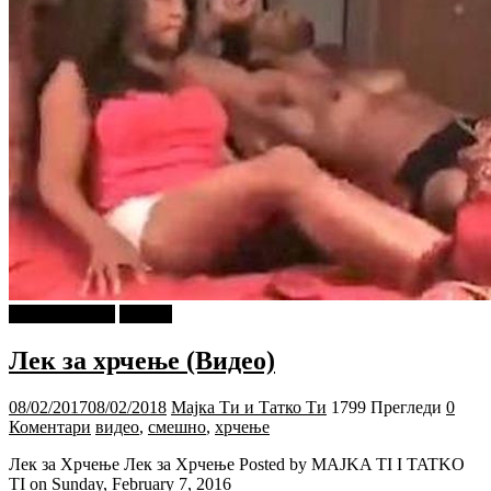
Ѕирни Внатре
Објави
Лек за хрчење (Видео)
08/02/2017
08/02/2018
Мајка Ти и Татко Ти
1799 Прегледи
0
Коментари
видео
,
смешно
,
хрчење
Лек за Хрчење Лек за Хрчење Posted by MAJKA TI I TATKO
TI on Sunday, February 7, 2016