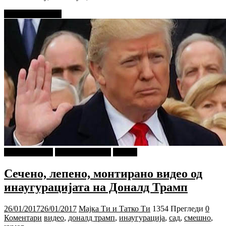
Прочитај повеќе
Ѕирни Внатре
Г-дин. ЗАКАЧИ
Објави
Сечено, лепено, монтирано видео од
инаугурацијата на Доналд Трамп
26/01/2017
26/01/2017
Мајка Ти и Татко Ти
1354 Прегледи
0
Коментари
видео
,
доналд трамп
,
инаугурација
,
сад
,
смешно
,