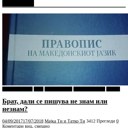
смешно
najava-za-slajder
tweet
Ѕирни Внатре
Г-дин. ЗАКАЧИ
Објави
Брат, дали се пишува не знам или
незнам?
04/09/2017
17/07/2018
Мајка Ти и Татко Ти
3412 Прегледи
0
Коментари
виц
,
смешно