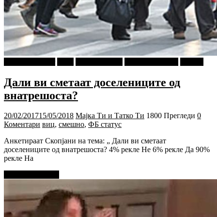
najava-za-slajder
tweet
Ѕирни Внатре
Г-дин. ЗАКАЧИ
Објави
Дали ви сметаат доселениците од
внатрешоста?
20/02/2017
15/05/2018
Мајка Ти и Татко Ти
1800 Прегледи
0
Коментари
виц
,
смешно
,
ФБ статус
Анкетираат Скопјани на тема: „ Дали ви сметаат
доселениците од внатрешоста? 4% рекле Не 6% рекле Да 90%
рекле На
Прочитај повеќе