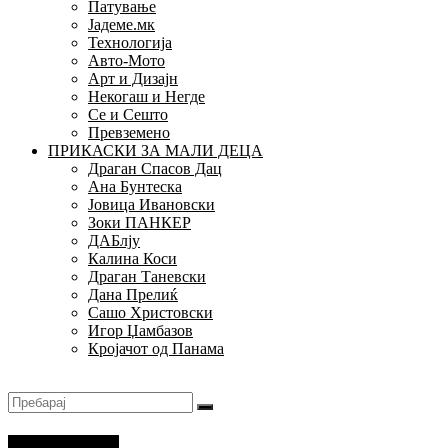
Патување
Јадеме.мк
Технологија
Авто-Мото
Арт и Дизајн
Некогаш и Негде
Се и Сешто
Превземено
ПРИКАСКИ ЗА МАЛИ ДЕЦА
Драган Спасов Дац
Ана Бунтеска
Јовица Ивановски
Зоки ПАНКЕР
ДАБлју
Калина Коси
Драган Таневски
Дана Прелиќ
Сашо Христовски
Игор Џамбазов
Кројачот од Панама