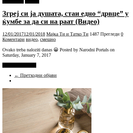
foto i video
Објави
Згреј си ја душата, стаи едно “дрвце” у
ќумбе за да си на раат (Видео)
12/01/2017
12/01/2018
Мајка Ти и Татко Ти
1487 Прегледи
0
Коментари
видео
,
смешно
Ovako treba naloziti danas 😀 Posted by Narodni Portals on
Saturday, January 7, 2017
Прочитај повеќе
← Претходни објави