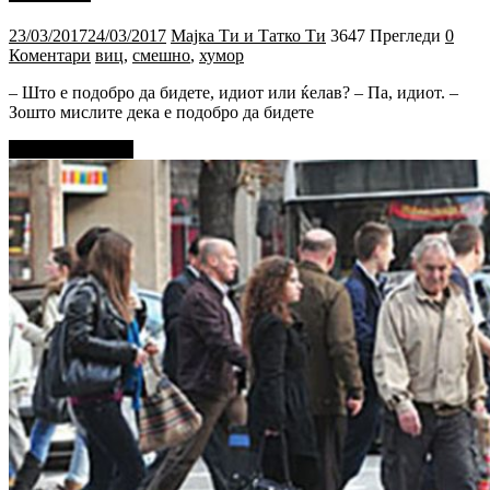
23/03/2017
24/03/2017
Мајка Ти и Татко Ти
3647 Прегледи
0
Коментари
виц
,
смешно
,
хумор
– Што е подобро да бидете, идиот или ќелав? – Па, идиот. –
Зошто мислите дека е подобро да бидете
Прочитај повеќе