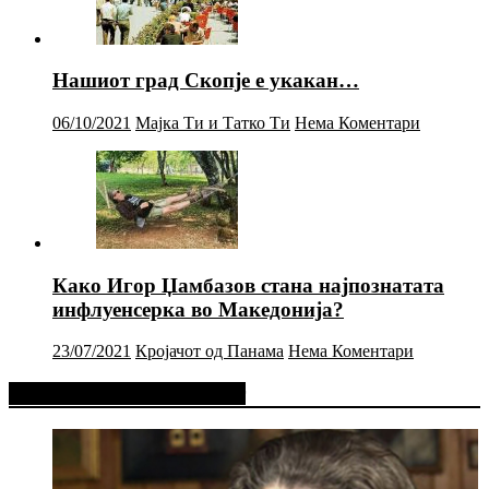
Нашиот град Скопје е укакан…
06/10/2021
Мајка Ти и Татко Ти
Нема Коментари
Како Игор Џамбазов стана најпознатата
инфлуенсерка во Македонија?
23/07/2021
Кројачот од Панама
Нема Коментари
Фејсбук Статус или Твит