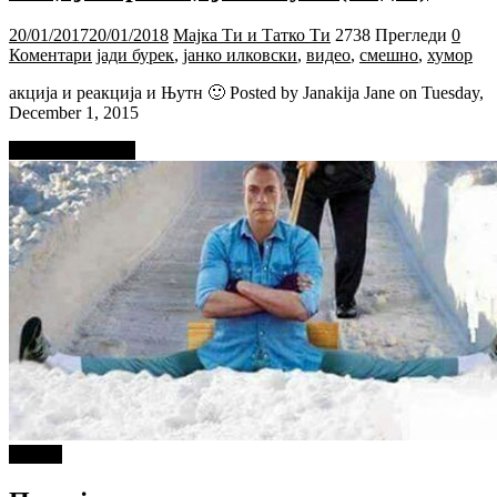
20/01/2017
20/01/2018
Мајка Ти и Татко Ти
2738 Прегледи
0
Коментари
јади бурек
,
јанко илковски
,
видео
,
смешно
,
хумор
акција и реакција и Њутн 🙂 Posted by Janakija Jane on Tuesday,
December 1, 2015
Прочитај повеќе
Објави