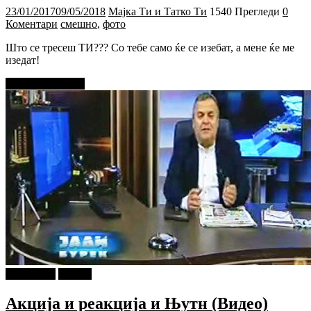
23/01/2017
09/05/2018
Мајка Ти и Татко Ти
1540 Прегледи
0
Коментари
смешно
,
фото
Што се тресеш ТИ??? Со тебе само ќе се изебат, а мене ќе ме
изедат!
Прочитај повеќе
foto i video
Објави
Акција и реакција и Њутн (Видео)