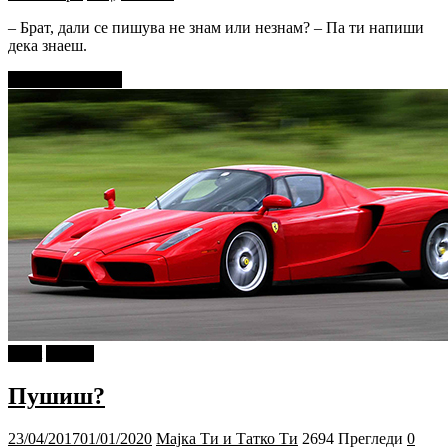
– Брат, дали се пишува не знам или незнам? – Па ти напиши
дека знаеш.
Прочитај повеќе
tweet
Објави
Пушиш?
23/04/2017
01/01/2020
Мајка Ти и Татко Ти
2694 Прегледи
0