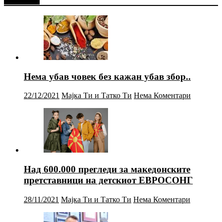
Нема убав човек без кажан убав збор..
22/12/2021
Мајка Ти и Татко Ти
Нема Коментари
Над 600.000 прегледи за македонските
претставници на детскиот ЕВРОСОНГ
28/11/2021
Мајка Ти и Татко Ти
Нема Коментари