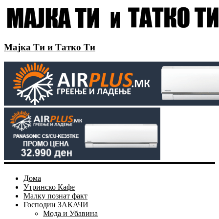
Мајка Ти и Татко Ти
Дома
Утринско Кафе
Малку познат факт
Господин ЗАКАЧИ
Мода и Убавина