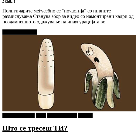
хумор
Политичарите меѓусебно се “почастија” со нивните
размислувања Станува збор за видео со намонтирани кадри од
неодамнешното одржување на инаугурацијата во
Прочитај повеќе
najava-za-slajder
tweet
Ѕирни Внатре
Објави
Што се тресеш ТИ?