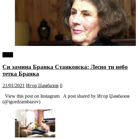
tweet
Си замина Бранка Станковска: Лесно ти небо
тетка Бранка
21/01/2021
Игор Џамбазов
0
View this post on Instagram A post shared by Игор Џамбазов
(@igordzambazov)