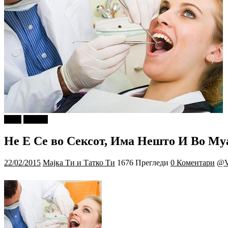
tweet
Објави
Не Е Се во Сексот, Има Нешто И Во Му
22/02/2015
Мајка Ти и Татко Ти
1676 Прегледи
0 Коментари
@V