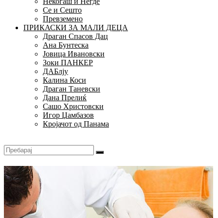
Некогаш и Негде
Се и Сешто
Превземено
ПРИКАСКИ ЗА МАЛИ ДЕЦА
Драган Спасов Дац
Ана Бунтеска
Јовица Ивановски
Зоки ПАНКЕР
ДАБлју
Калина Коси
Драган Таневски
Дана Прелиќ
Сашо Христовски
Игор Џамбазов
Кројачот од Панама