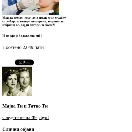
Можда немам секс, ама имав секс-муабет
со забарот:
отвори пошироко, плукни си,
избриши се,
дојди погоре, те боли?!
И на крај: Задоволна си?!
Посетено 2.049 пати
Мајка Ти и Татко Ти
Следете не на Фејсбук!
Слични објави