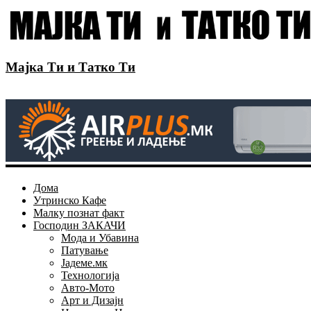
Мајка Ти и Татко Ти
Дома
Утринско Кафе
Малку познат факт
Господин ЗАКАЧИ
Мода и Убавина
Патување
Јадеме.мк
Технологија
Авто-Мото
Арт и Дизајн