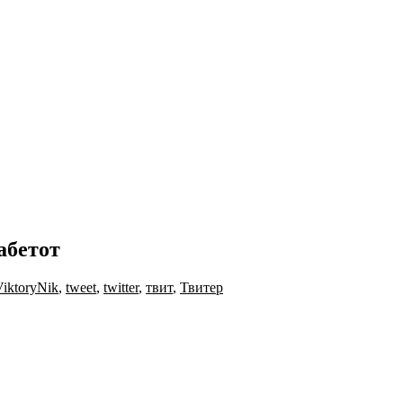
абетот
iktoryNik
,
tweet
,
twitter
,
твит
,
Твитер