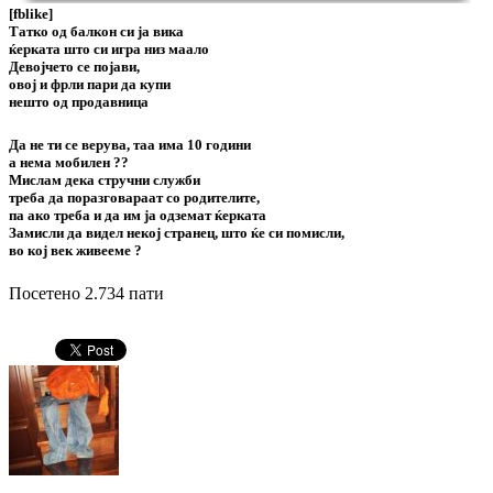
[fblike]
Татко од балкон си ја вика
ќерката што си игра низ маало
Девојчето се појави,
овој и фрли пари да купи
нешто од продавница
Да не ти се верува, таа има 10 години
а нема мобилен ??
Мислам дека стручни служби
треба да поразговараат со родителите,
па ако треба и да им ја одземат ќерката
Замисли да видел некој странец, што ќе си помисли,
во кој век живееме ?
Посетено 2.734 пати