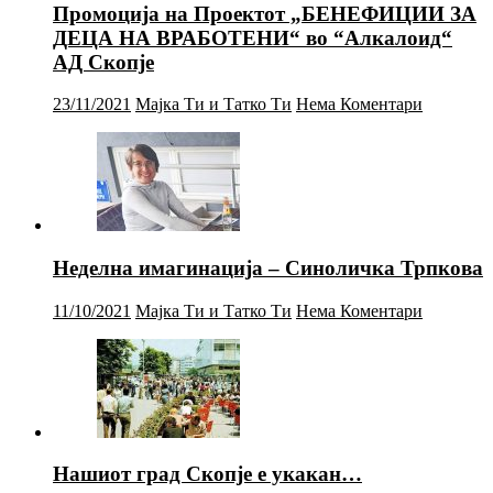
Промоција на Проектот „БЕНЕФИЦИИ ЗА
ДЕЦА НА ВРАБОТЕНИ“ во “Алкалоид“
АД Скопје
23/11/2021
Мајка Ти и Татко Ти
Нема Коментари
Неделна имагинација – Синоличка Трпкова
11/10/2021
Мајка Ти и Татко Ти
Нема Коментари
Нашиот град Скопје е укакан…