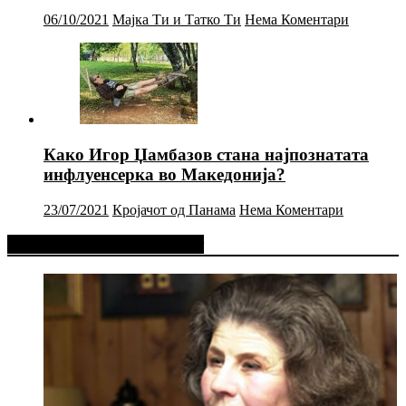
06/10/2021
Мајка Ти и Татко Ти
Нема Коментари
Како Игор Џамбазов стана најпознатата
инфлуенсерка во Македонија?
23/07/2021
Кројачот од Панама
Нема Коментари
Фејсбук Статус или Твит