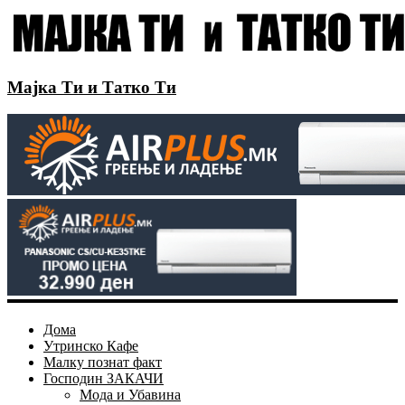
Мајка Ти и Татко Ти
Дома
Утринско Кафе
Малку познат факт
Господин ЗАКАЧИ
Мода и Убавина