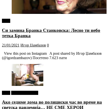
tweet
Си замина Бранка Станковска: Лесно ти небо
тетка Бранка
21/01/2021
Игор Џамбазов
0
View this post on Instagram A post shared by Игор Џамбазов
(@igordzambazov) Посетено 7.623 пати
tweet
Г-дин. ЗАКАЧИ
Ако седиме дома во полициски час во време на
светска пандемија… НЕ СМЕ ХЕРОИ