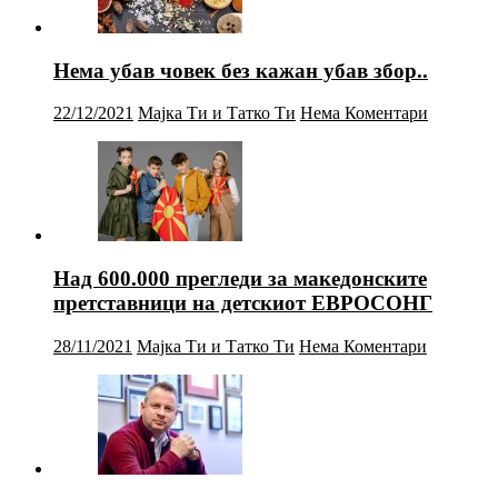
Нема убав човек без кажан убав збор..
22/12/2021
Мајка Ти и Татко Ти
Нема Коментари
Над 600.000 прегледи за македонските
претставници на детскиот ЕВРОСОНГ
28/11/2021
Мајка Ти и Татко Ти
Нема Коментари