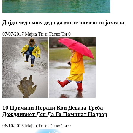
Дојди чедо мое, дедо да ми те повози со јахтата
07/07/2017
Мајка Ти и Татко Ти
0
10 Причини Поради Кои Децата Треба
Дождливиот Ден Да Го Поминат Надвор
06/10/2015
Мајка Ти и Татко Ти
0