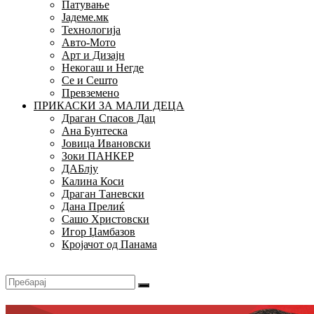
Патување
Јадеме.мк
Технологија
Авто-Мото
Арт и Дизајн
Некогаш и Негде
Се и Сешто
Превземено
ПРИКАСКИ ЗА МАЛИ ДЕЦА
Драган Спасов Дац
Ана Бунтеска
Јовица Ивановски
Зоки ПАНКЕР
ДАБлју
Калина Коси
Драган Таневски
Дана Прелиќ
Сашо Христовски
Игор Џамбазов
Кројачот од Панама