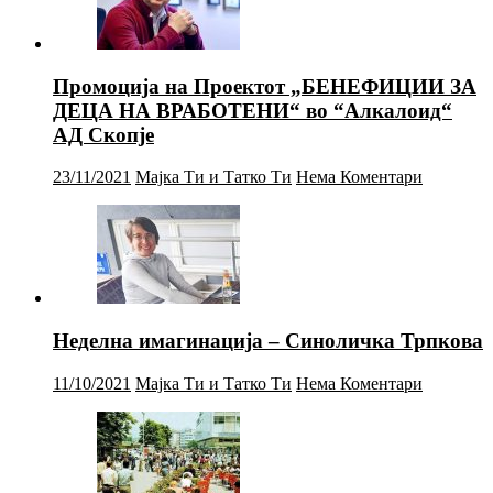
Промоција на Проектот „БЕНЕФИЦИИ ЗА
ДЕЦА НА ВРАБОТЕНИ“ во “Алкалоид“
АД Скопје
23/11/2021
Мајка Ти и Татко Ти
Нема Коментари
Неделна имагинација – Синоличка Трпкова
11/10/2021
Мајка Ти и Татко Ти
Нема Коментари