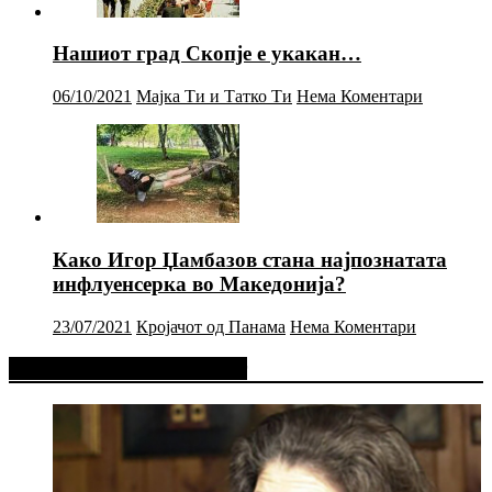
Нашиот град Скопје е укакан…
06/10/2021
Мајка Ти и Татко Ти
Нема Коментари
Како Игор Џамбазов стана најпознатата
инфлуенсерка во Македонија?
23/07/2021
Кројачот од Панама
Нема Коментари
Фејсбук Статус или Твит