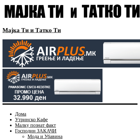
Мајка Ти и Татко Ти
Дома
Утринско Кафе
Малку познат факт
Господин ЗАКАЧИ
Мода и Убавина