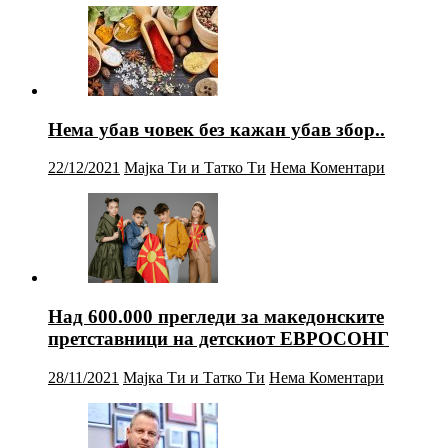
Нема убав човек без кажан убав збор..
22/12/2021
Мајка Ти и Татко Ти
Нема Коментари
Над 600.000 прегледи за македонските
претставници на детскиот ЕВРОСОНГ
28/11/2021
Мајка Ти и Татко Ти
Нема Коментари