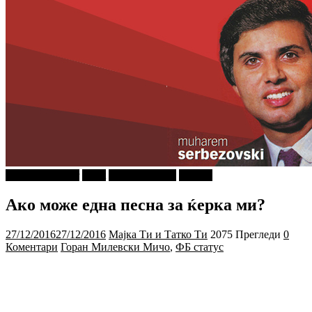
najava-za-slajder
tweet
Ѕирни Внатре
Објави
Ако може една песна за ќерка ми?
27/12/2016
27/12/2016
Мајка Ти и Татко Ти
2075 Прегледи
0
Коментари
Горан Милевски Мичо
,
ФБ статус