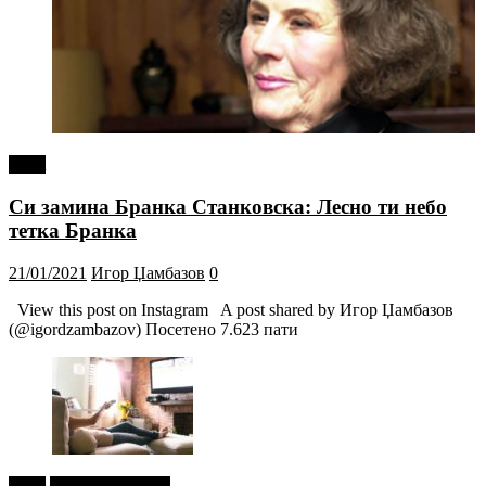
tweet
Си замина Бранка Станковска: Лесно ти небо
тетка Бранка
21/01/2021
Игор Џамбазов
0
View this post on Instagram A post shared by Игор Џамбазов
(@igordzambazov) Посетено 7.623 пати
tweet
Г-дин. ЗАКАЧИ