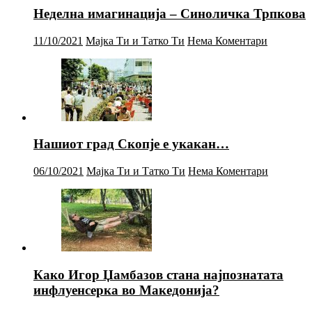
Неделна имагинација – Синоличка Трпкова
11/10/2021
Мајка Ти и Татко Ти
Нема Коментари
Нашиот град Скопје е укакан…
06/10/2021
Мајка Ти и Татко Ти
Нема Коментари
Како Игор Џамбазов стана најпознатата
инфлуенсерка во Македонија?