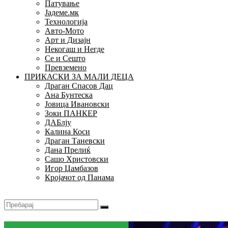
Патување
Јадеме.мк
Технологија
Авто-Мото
Арт и Дизајн
Некогаш и Негде
Се и Сешто
Превземено
ПРИКАСКИ ЗА МАЛИ ДЕЦА
Драган Спасов Дац
Ана Бунтеска
Јовица Ивановски
Зоки ПАНКЕР
ДАБлју
Калина Коси
Драган Таневски
Дана Прелиќ
Сашо Христовски
Игор Џамбазов
Кројачот од Панама