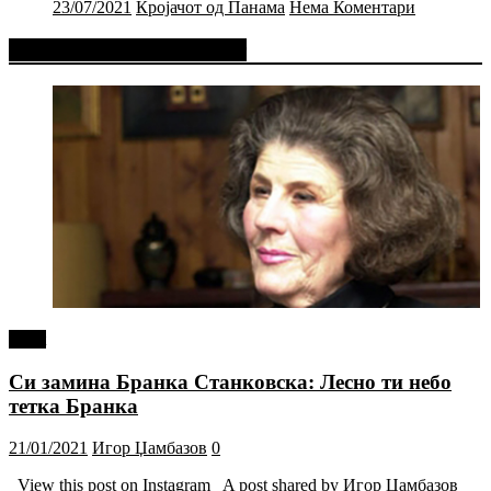
23/07/2021
Кројачот од Панама
Нема Коментари
Фејсбук Статус или Твит
tweet
Си замина Бранка Станковска: Лесно ти небо
тетка Бранка
21/01/2021
Игор Џамбазов
0
View this post on Instagram A post shared by Игор Џамбазов