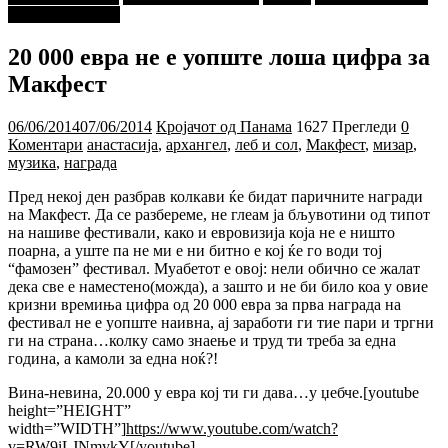
"МАЛИ ДЕЦА"
20 000 евра не е уопште лоша цифра за
Макфест
06/06/2014
07/06/2014
Кројачот од Панама
1627 Прегледи
0
Коментари
анастасија
,
архангел
,
леб и сол
,
Макфест
,
мизар
,
музика
,
награда
Пред некој ден разбрав колкави ќе бидат паричните награди
на Макфест. Да се разбереме, не глеам ја бљувотини од типот
на нашиве фестивали, како и евровизија која не е ништо
поарна, а уште па не ми е ни битно е кој ќе го води тој
“фамозен” фестивал. Муабетот е овој: нели обично се жалат
дека све е наместено(можда), а зашто и не би било коа у овие
кризни времиња цифра од 20 000 евра за прва награда на
фестивал не е уопште наивна, ај заработи ги тие пари и тргни
ги на страна…колку само знаење и труд ти треба за една
година, а камоли за една ноќ?!
Вина-невина, 20.000 у евра кој ти ги дава…у џебче.[youtube
height=”HEIGHT”
width=”WIDTH”]
https://www.youtube.com/watch?
v=RW9iLJNmykY
[/youtube]