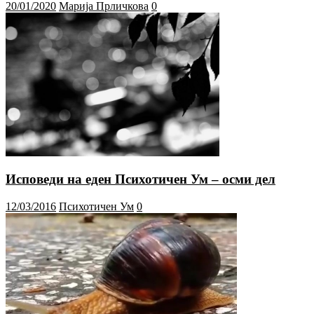
20/01/2020
Марија Прличкова
0
Исповеди на еден Психотичен Ум – осми дел
12/03/2016
Психотичен Ум
0