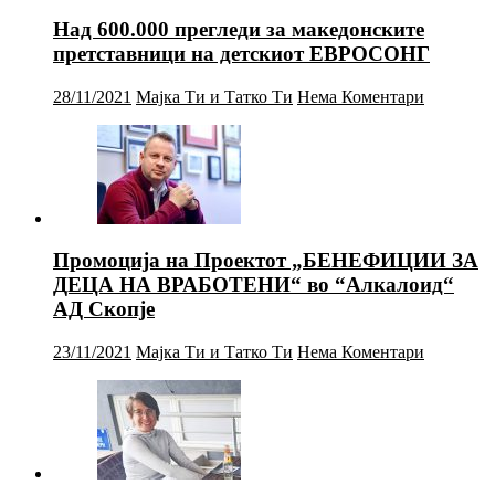
Над 600.000 прегледи за македонските
претставници на детскиот ЕВРОСОНГ
28/11/2021
Мајка Ти и Татко Ти
Нема Коментари
Промоција на Проектот „БЕНЕФИЦИИ ЗА
ДЕЦА НА ВРАБОТЕНИ“ во “Алкалоид“
АД Скопје
23/11/2021
Мајка Ти и Татко Ти
Нема Коментари