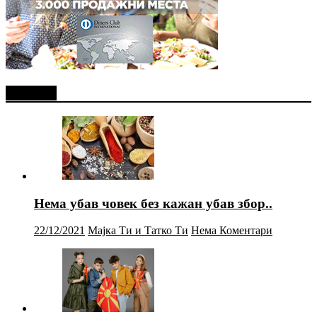
Најново
Нема убав човек без кажан убав збор..
22/12/2021
Мајка Ти и Татко Ти
Нема Коментари