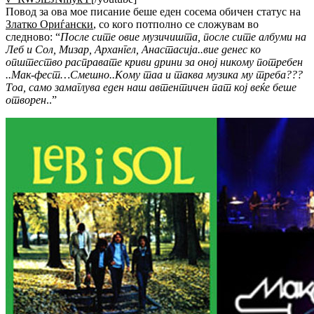
Повод за ова мое писание беше еден сосема обичен статус на
Златко Ориѓански
, со кого потполно се сложувам во
следново: “
После сите овие музичишта, после сите албуми на
Леб и Сол, Мизар, Архангел, Анастасија..вие денес ко
општество расправате криви дрини за оној никому потребен
..Мак-фест…Смешно..Кому таа и таква музика му треба???
Тоа, само замаглува еден наш автентичен пат кој веќе беше
отворен
..”