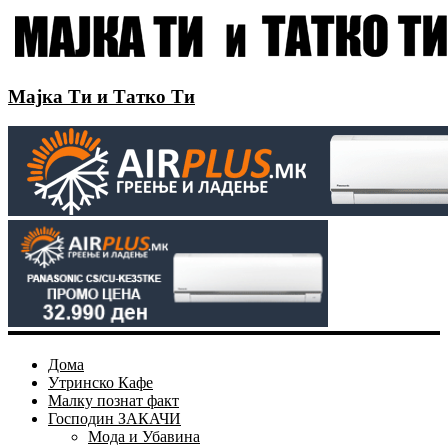
Мајка Ти и Татко Ти
Дома
Утринско Кафе
Малку познат факт
Господин ЗАКАЧИ
Мода и Убавина