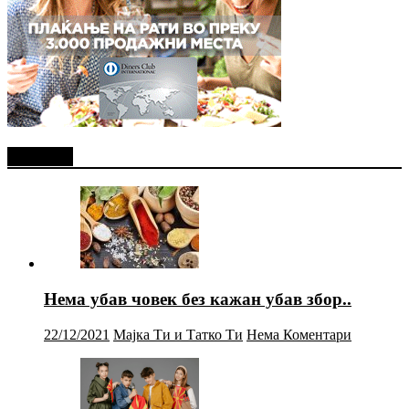
Најново
Нема убав човек без кажан убав збор..
22/12/2021
Мајка Ти и Татко Ти
Нема Коментари