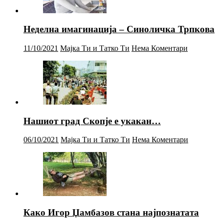
Неделна имагинација – Синоличка Трпкова
11/10/2021
Мајка Ти и Татко Ти
Нема Коментари
Нашиот град Скопје е укакан…
06/10/2021
Мајка Ти и Татко Ти
Нема Коментари
Како Игор Џамбазов стана најпознатата