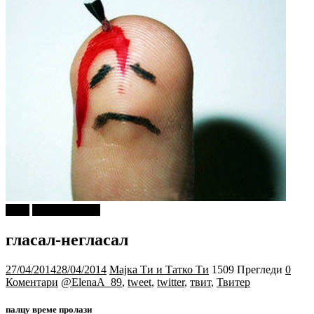
tweet
Ѕирни Внатре
гласал-негласал
27/04/2014
28/04/2014
Мајка Ти и Татко Ти
1509 Прегледи
0
Коментари
@ElenaA_89
,
tweet
,
twitter
,
твит
,
Твитер
палцу време пролази