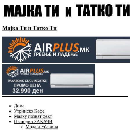
Мајка Ти и Татко Ти
Дома
Утринско Кафе
Малку познат факт
Господин ЗАКАЧИ
Мода и Убавина