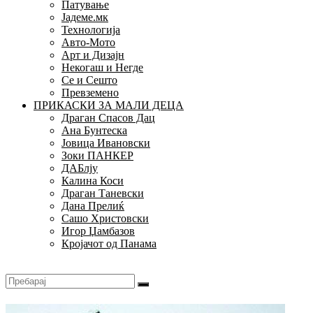
Патување
Јадеме.мк
Технологија
Авто-Мото
Арт и Дизајн
Некогаш и Негде
Се и Сешто
Превземено
ПРИКАСКИ ЗА МАЛИ ДЕЦА
Драган Спасов Дац
Ана Бунтеска
Јовица Ивановски
Зоки ПАНКЕР
ДАБлју
Калина Коси
Драган Таневски
Дана Прелиќ
Сашо Христовски
Игор Џамбазов
Кројачот од Панама