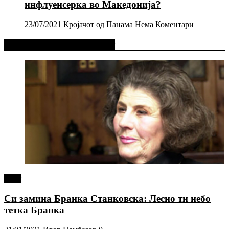
инфлуенсерка во Македонија?
23/07/2021
Кројачот од Панама
Нема Коментари
Фејсбук Статус или Твит
tweet
Си замина Бранка Станковска: Лесно ти небо
тетка Бранка