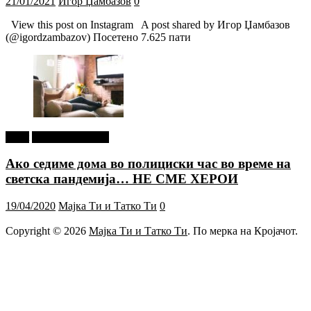
21/01/2021
Игор Џамбазов
0
View this post on Instagram A post shared by Игор Џамбазов
(@igordzambazov) Посетено 7.625 пати
tweet
Г-дин. ЗАКАЧИ
Ако седиме дома во полициски час во време на
светска пандемија… НЕ СМЕ ХЕРОИ
19/04/2020
Мајка Ти и Татко Ти
0
Copyright © 2026
Мајка Ти и Татко Ти
. По мерка на Кројачот.