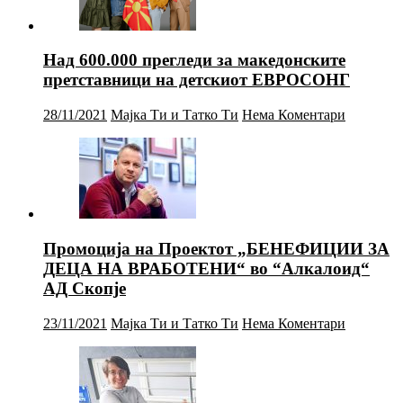
Над 600.000 прегледи за македонските
претставници на детскиот ЕВРОСОНГ
28/11/2021
Мајка Ти и Татко Ти
Нема Коментари
Промоција на Проектот „БЕНЕФИЦИИ ЗА
ДЕЦА НА ВРАБОТЕНИ“ во “Алкалоид“
АД Скопје
23/11/2021
Мајка Ти и Татко Ти
Нема Коментари