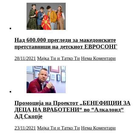
Над 600.000 прегледи за македонските
претставници на детскиот ЕВРОСОНГ
28/11/2021
Мајка Ти и Татко Ти
Нема Коментари
Промоција на Проектот „БЕНЕФИЦИИ ЗА
ДЕЦА НА ВРАБОТЕНИ“ во “Алкалоид“
АД Скопје
23/11/2021
Мајка Ти и Татко Ти
Нема Коментари