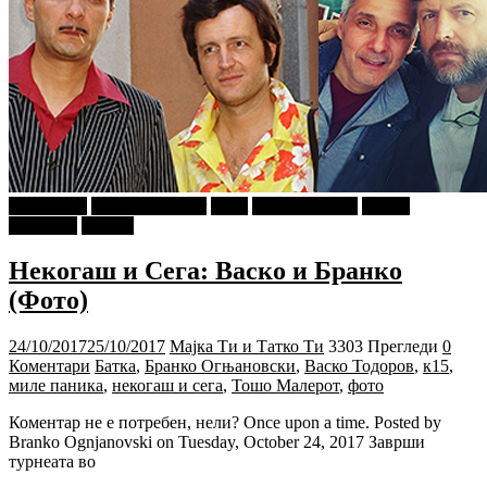
foto i video
najava-za-slajder
tweet
Ѕирни Внатре
Г-дин.
ЗАКАЧИ
Објави
Некогаш и Сега: Васко и Бранко
(Фото)
24/10/2017
25/10/2017
Мајка Ти и Татко Ти
3303 Прегледи
0
Коментари
Батка
,
Бранко Огњановски
,
Васко Тодоров
,
к15
,
миле паника
,
некогаш и сега
,
Тошо Малерот
,
фото
Коментар не е потребен, нели? Once upon a time. Posted by
Branko Ognjanovski on Tuesday, October 24, 2017 Заврши
турнеата во