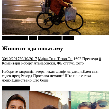
najava-za-slajder
tweet
Ѕирни Внатре
Објави
Животот оди понатаму
30/10/2017
30/10/2017
Мајка Ти и Татко Ти
1602 Прегледи
0
Коментари
Роберт Атанасовски
,
ФБ статус
,
фото
Изборите завршија, вчера чекав славје на улици.Еден саат
седев пред Рекорд.Прослава немаше! Што и не е така
лошо.Единствено што беше
Прочитај повеќе