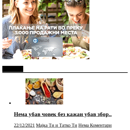
Најново
Нема убав човек без кажан убав збор..
22/12/2021
Мајка Ти и Татко Ти
Нема Коментари