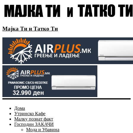
Мајка Ти и Татко Ти
Дома
Утринско Кафе
Малку познат факт
Господин ЗАКАЧИ
Мода и Убавина