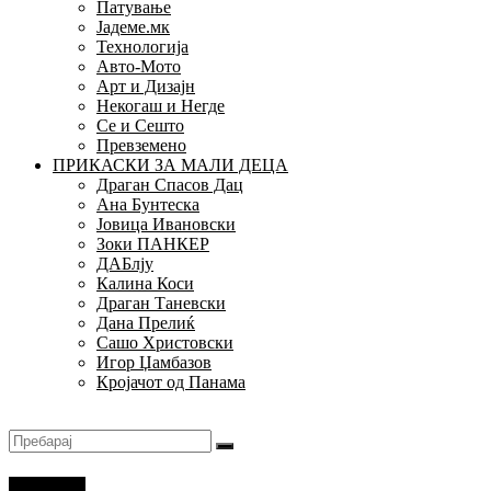
Патување
Јадеме.мк
Технологија
Авто-Мото
Арт и Дизајн
Некогаш и Негде
Се и Сешто
Превземено
ПРИКАСКИ ЗА МАЛИ ДЕЦА
Драган Спасов Дац
Ана Бунтеска
Јовица Ивановски
Зоки ПАНКЕР
ДАБлју
Калина Коси
Драган Таневски
Дана Прелиќ
Сашо Христовски
Игор Џамбазов
Кројачот од Панама