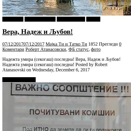
foto i video
najava-za-slajder
Ѕирни Внатре
Објави
Вера, Надеж и Љубов!
07/12/2017
07/12/2017
Мајка Ти и Татко Ти
1852 Прегледи
0
Коментари
Роберт Атанасовски
,
ФБ статус
,
фото
Надежта умира (секогаш) последна! Вера, Надеж и Љубов!
Надежта умира (секогаш) последна! Posted by Robert
Atanasovski on Wednesday, December 6, 2017
Прочитај повеќе