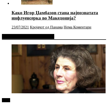
Како Игор Џамбазов стана најпознатата
инфлуенсерка во Македонија?
23/07/2021
Кројачот од Панама
Нема Коментари
Фејсбук Статус или Твит
tweet