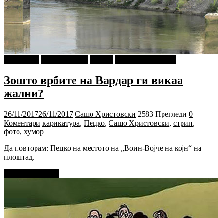
foto i video
Ѕирни Внатре
Објави
Сашо Христовски
Зошто врбите на Вардар ги викаа
жални?
26/11/2017
26/11/2017
Сашо Христовски
2583 Прегледи
0
Коментари
карикатура
,
Пецко
,
Сашо Христовски
,
стрип
,
фото
,
хумор
Да повторам: Пецко на местото на „Воин-Војче на којн“ на
плоштад.
Прочитај повеќе