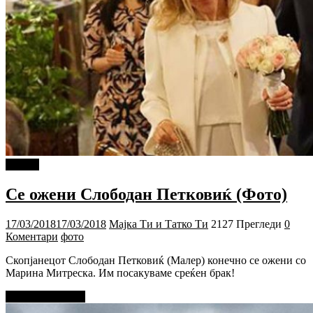
Објави
Се ожени Слободан Петковиќ (Фото)
17/03/2018
17/03/2018
Мајка Ти и Татко Ти
2127 Прегледи
0
Коментари
фото
Скопјанецот Слободан Петковиќ (Малер) конечно се ожени со
Марина Митреска. Им посакуваме среќен брак!
Прочитај повеќе