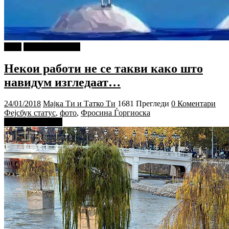
tweet
Г-дин. ЗАКАЧИ
Некои работи не се такви како што
навидум изгледаат…
24/01/2018
Мајка Ти и Татко Ти
1681 Прегледи
0 Коментари
Фејсбук статус
,
фото
,
Фросина Ѓоргиоска
Прочитај повеќе