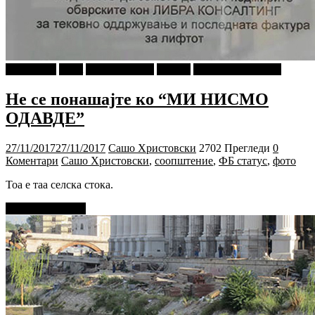
foto i video
tweet
Ѕирни Внатре
Објави
Сашо Христовски
Не се понашајте ко “МИ НИСМО
ОДАВДЕ”
27/11/2017
27/11/2017
Сашо Христовски
2702 Прегледи
0
Коментари
Сашо Христовски
,
соопштение
,
ФБ статус
,
фото
Тоа е таа селска стока.
Прочитај повеќе