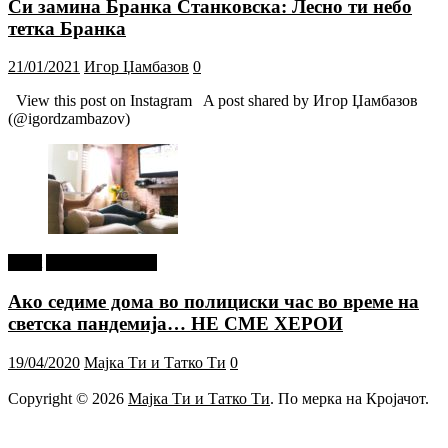
Си замина Бранка Станковска: Лесно ти небо
тетка Бранка
21/01/2021
Игор Џамбазов
0
View this post on Instagram A post shared by Игор Џамбазов
(@igordzambazov)
tweet
Г-дин. ЗАКАЧИ
Ако седиме дома во полициски час во време на
светска пандемија… НЕ СМЕ ХЕРОИ
19/04/2020
Мајка Ти и Татко Ти
0
Copyright © 2026
Мајка Ти и Татко Ти
. По мерка на Кројачот.