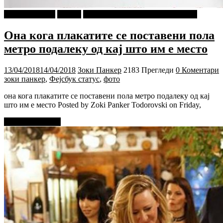
Зоки ПАНКЕР
Објави
ПРИКАСКИ ЗА "МАЛИ ДЕЦА"
Она кога плакатите се поставени пола
метро подалеку од кај што им е место
13/04/2018
14/04/2018
Зоки Панкер
2183 Прегледи
0 Коментари
зоки панкер
,
Фејсбук статус
,
фото
она кога плакатите се поставени пола метро подалеку од кај
што им е место Posted by Zoki Panker Todorovski on Friday,
Прочитај повеќе