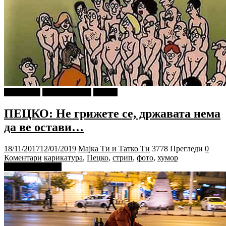
foto i video
Ѕирни Внатре
Објави
ПЕЦКО: Не грижете се, државата нема
да ве остави…
18/11/2017
12/01/2019
Мајка Ти и Татко Ти
3778 Прегледи
0
Коментари
карикатура
,
Пецко
,
стрип
,
фото
,
хумор
Прочитај повеќе