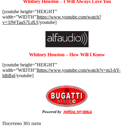
Whitney Houston – I Will Always Love You
[youtube height=”HEIGHT”
width=”WIDTH”]
https://www.youtube.com/watch?
v=3JWTaaS7LdU
[/youtube]
Whitney Houston – How Will I Know
[youtube height=”HEIGHT”
width=”WIDTH”]
https://www.youtube.com/watch?v=m3-hY-
hlhBg
[/youtube]
добра музика
Powered by
Посетено 361 пати