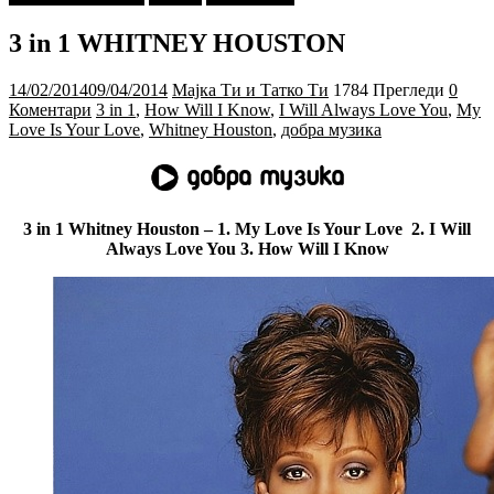
3 in 1 WHITNEY HOUSTON
14/02/2014
09/04/2014
Мајка Ти и Татко Ти
1784 Прегледи
0
Коментари
3 in 1
,
How Will I Know
,
I Will Always Love You
,
My
Love Is Your Love
,
Whitney Houston
,
добра музика
3 in 1 Whitney Houston – 1. My Love Is Your Love 2. I Will
Always Love You 3. How Will I Know