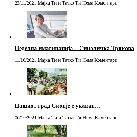
23/11/2021
Мајка Ти и Татко Ти
Нема Коментари
Неделна имагинација – Синоличка Трпкова
11/10/2021
Мајка Ти и Татко Ти
Нема Коментари
Нашиот град Скопје е укакан…
06/10/2021
Мајка Ти и Татко Ти
Нема Коментари