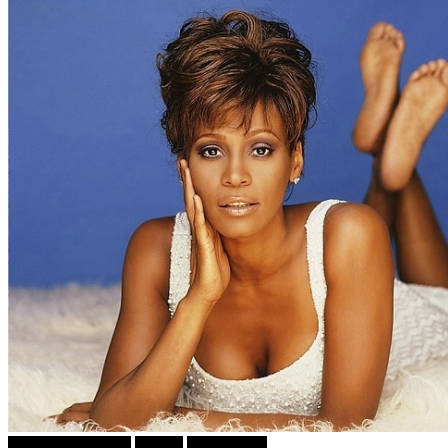
ДОБРА МУЗИКА
Објави
Се и Сешто