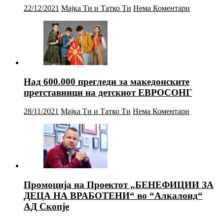
22/12/2021
Мајка Ти и Татко Ти
Нема Коментари
Над 600.000 прегледи за македонските
претставници на детскиот ЕВРОСОНГ
28/11/2021
Мајка Ти и Татко Ти
Нема Коментари
Промоција на Проектот „БЕНЕФИЦИИ ЗА
ДЕЦА НА ВРАБОТЕНИ“ во “Алкалоид“
АД Скопје