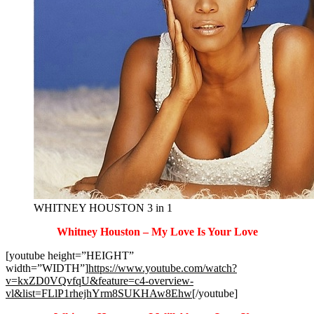
WHITNEY HOUSTON 3 in 1
Whitney Houston – My Love Is Your Love
[youtube height=”HEIGHT”
width=”WIDTH”]
https://www.youtube.com/watch?
v=kxZD0VQvfqU&feature=c4-overview-
vl&list=FLlP1rhejhYrm8SUKHAw8Ehw
[/youtube]