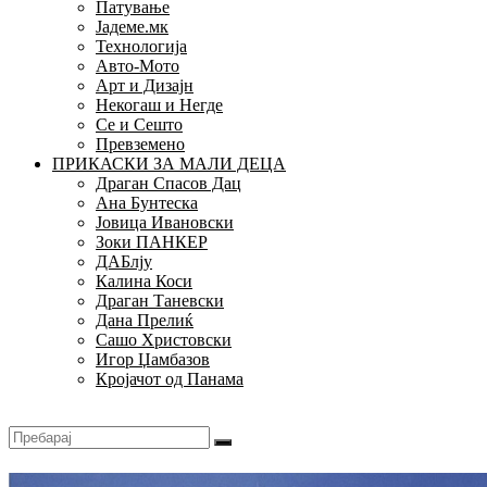
Патување
Јадеме.мк
Технологија
Авто-Мото
Арт и Дизајн
Некогаш и Негде
Се и Сешто
Превземено
ПРИКАСКИ ЗА МАЛИ ДЕЦА
Драган Спасов Дац
Ана Бунтеска
Јовица Ивановски
Зоки ПАНКЕР
ДАБлју
Калина Коси
Драган Таневски
Дана Прелиќ
Сашо Христовски
Игор Џамбазов
Кројачот од Панама