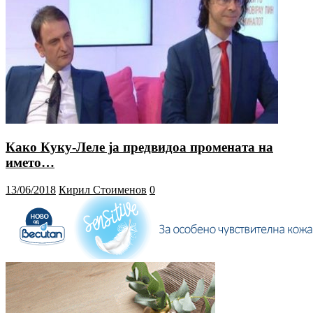
Како Куку-Леле ја предвидоа промената на
името…
13/06/2018
Кирил Стоименов
0