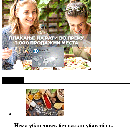
Најново
Нема убав човек без кажан убав збор..