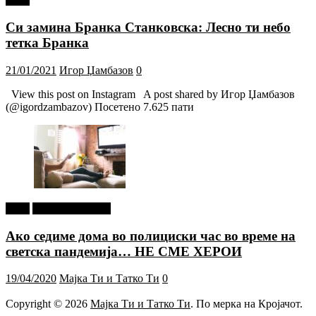
Си замина Бранка Станковска: Лесно ти небо
тетка Бранка
21/01/2021
Игор Џамбазов
0
View this post on Instagram A post shared by Игор Џамбазов
(@igordzambazov) Посетено 7.625 пати
tweet
Г-дин. ЗАКАЧИ
Ако седиме дома во полициски час во време на
светска пандемија… НЕ СМЕ ХЕРОИ
19/04/2020
Мајка Ти и Татко Ти
0
Copyright © 2026
Мајка Ти и Татко Ти
. По мерка на Кројачот.