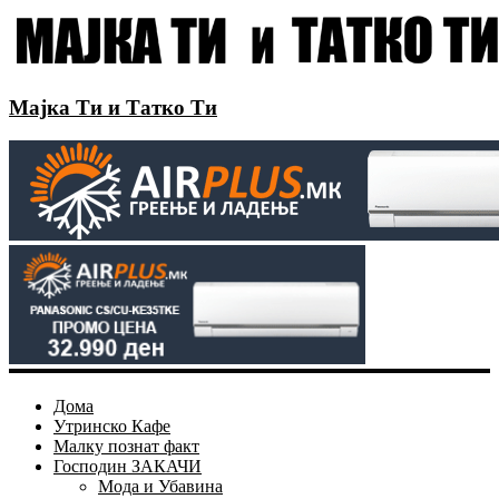
Мајка Ти и Татко Ти
Дома
Утринско Кафе
Малку познат факт
Господин ЗАКАЧИ
Мода и Убавина