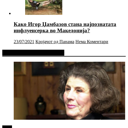
Како Игор Џамбазов стана најпознатата
инфлуенсерка во Македонија?
23/07/2021
Кројачот од Панама
Нема Коментари
Фејсбук Статус или Твит
tweet