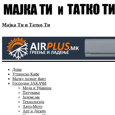
Мајка Ти и Татко Ти
Дома
Утринско Кафе
Малку познат факт
Господин ЗАКАЧИ
Мода и Убавина
Патување
Јадеме.мк
Технологија
Авто-Мото
Арт и Дизајн