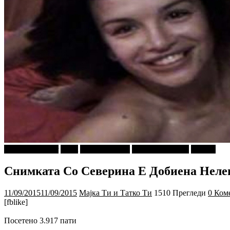
najava-za-slajder
tweet
Ѕирни Внатре
Г-дин. ЗАКАЧИ
Објави
Снимκата Со Северина Е Добиена Неле
11/09/2015
11/09/2015
Мајка Ти и Татко Ти
1510 Прегледи
0 Ком
[fblike]
Посетено 3.917 пати