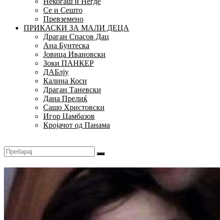
Некогаш и Негде
Се и Сешто
Превземено
ПРИКАСКИ ЗА МАЛИ ДЕЦА
Драган Спасов Дац
Ана Бунтеска
Јовица Ивановски
Зоки ПАНКЕР
ДАБлју
Калина Коси
Драган Таневски
Дана Прелиќ
Сашо Христовски
Игор Џамбазов
Кројачот од Панама