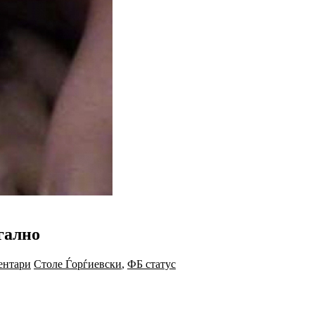
гално
ентари
Столе Ѓорѓиевски
,
ФБ статус