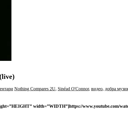
live)
ентари
Nothing Compares 2U
,
Sinéad O'Connor
,
видео
,
добра музи
eight=”HEIGHT” width=”WIDTH”]https://www.youtube.com/watc