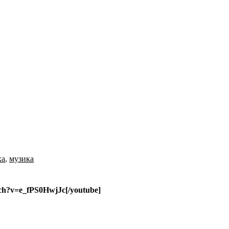
ка
,
музика
h?v=e_fPS0HwjJc[/youtube]