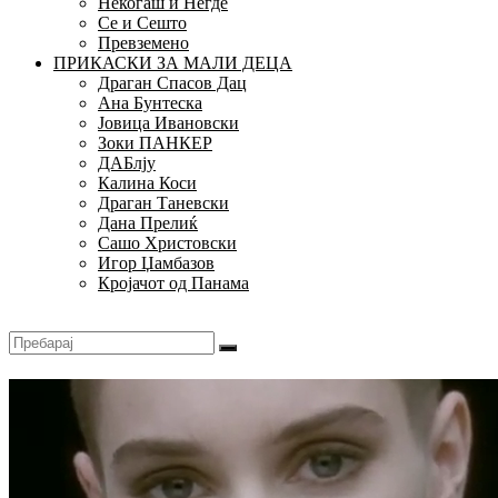
Некогаш и Негде
Се и Сешто
Превземено
ПРИКАСКИ ЗА МАЛИ ДЕЦА
Драган Спасов Дац
Ана Бунтеска
Јовица Ивановски
Зоки ПАНКЕР
ДАБлју
Калина Коси
Драган Таневски
Дана Прелиќ
Сашо Христовски
Игор Џамбазов
Кројачот од Панама