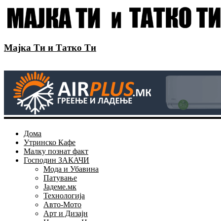
Мајка Ти и Татко Ти
Дома
Утринско Кафе
Малку познат факт
Господин ЗАКАЧИ
Мода и Убавина
Патување
Јадеме.мк
Технологија
Авто-Мото
Арт и Дизајн