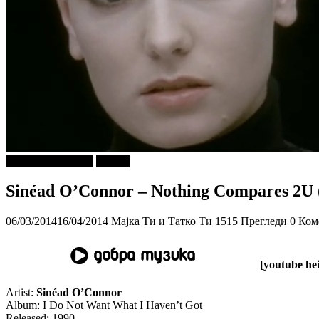
ДОБРА МУЗИКА
Објави
Sinéad O’Connor – Nothing Compares 2U (
06/03/2014
16/04/2014
Мајка Ти и Татко Ти
1515 Прегледи
0 Ком
[youtube h
Artist:
Sinéad O’Connor
Album: I Do Not Want What I Haven’t Got
Released: 1990