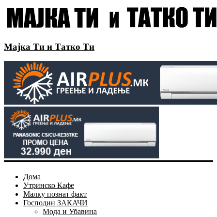
Мајка Ти и Татко Ти
Дома
Утринско Кафе
Малку познат факт
Господин ЗАКАЧИ
Мода и Убавина