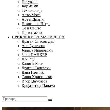
Патување
Јадеме.мк
Технологија
Авто-Мото
Арт и Дизајн
Некогаш и Негде
Се и Сешто
Превземено
ПРИКАСКИ ЗА МАЛИ ДЕЦА
Драган Спасов Дац
Ана Бунтеска
Јовица Ивановски
Зоки ПАНКЕР
ДАБлју
Калина Коси
Драган Таневски
Дана Прелиќ
Сашо Христовски
Игор Џамбазов
Кројачот од Панама