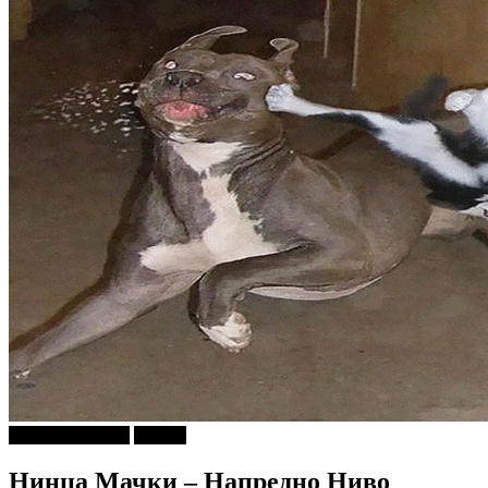
Г-дин. ЗАКАЧИ
Објави
Нинџа Мачки – Напредно Ниво