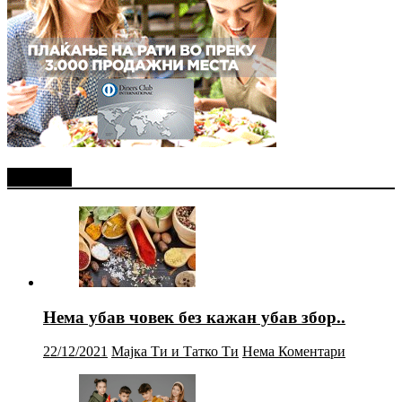
Најново
Нема убав човек без кажан убав збор..
22/12/2021
Мајка Ти и Татко Ти
Нема Коментари