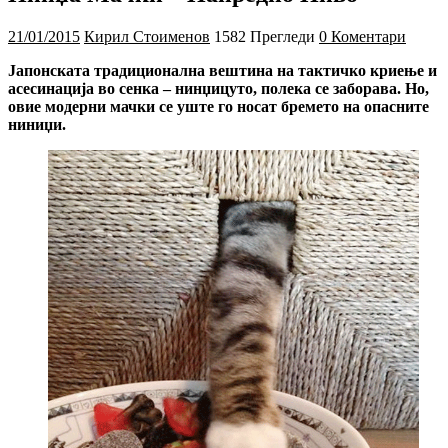
21/01/2015
Кирил Стоименов
1582 Прегледи
0 Коментари
Јапонската традиционална вештина на тактичко криење и
асесинација во сенка – нинџицуто, полека се заборава. Но,
овие модерни мачки се уште го носат бремето на опасните
ниниџи.