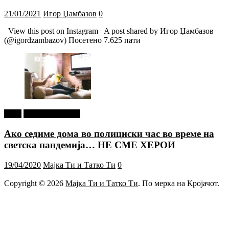
21/01/2021
Игор Џамбазов
0
View this post on Instagram A post shared by Игор Џамбазов
(@igordzambazov) Посетено 7.625 пати
tweet
Г-дин. ЗАКАЧИ
Ако седиме дома во полициски час во време на
светска пандемија… НЕ СМЕ ХЕРОИ
19/04/2020
Мајка Ти и Татко Ти
0
Copyright © 2026
Мајка Ти и Татко Ти
. По мерка на Кројачот.