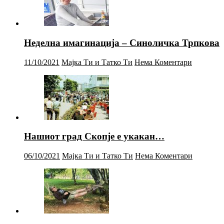
Неделна имагинација – Синоличка Трпкова
11/10/2021
Мајка Ти и Татко Ти
Нема Коментари
Нашиот град Скопје е укакан…
06/10/2021
Мајка Ти и Татко Ти
Нема Коментари