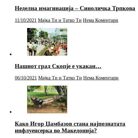
Неделна имагинација – Синоличка Трпкова
11/10/2021
Мајка Ти и Татко Ти
Нема Коментари
Нашиот град Скопје е укакан…
06/10/2021
Мајка Ти и Татко Ти
Нема Коментари
Како Игор Џамбазов стана најпознатата
инфлуенсерка во Македонија?