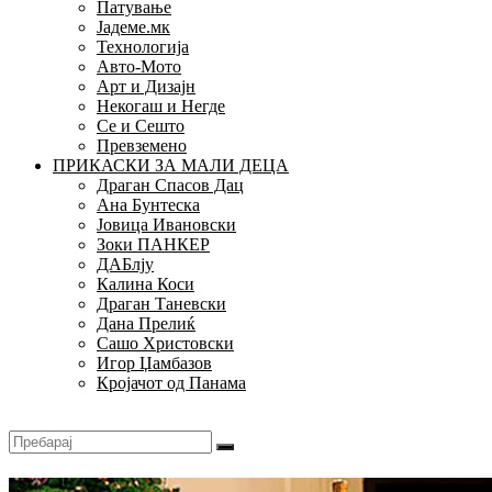
Патување
Јадеме.мк
Технологија
Авто-Мото
Арт и Дизајн
Некогаш и Негде
Се и Сешто
Превземено
ПРИКАСКИ ЗА МАЛИ ДЕЦА
Драган Спасов Дац
Ана Бунтеска
Јовица Ивановски
Зоки ПАНКЕР
ДАБлју
Калина Коси
Драган Таневски
Дана Прелиќ
Сашо Христовски
Игор Џамбазов
Кројачот од Панама