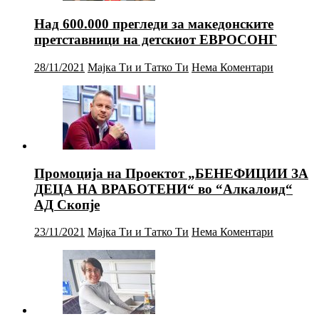
Над 600.000 прегледи за македонските
претставници на детскиот ЕВРОСОНГ
28/11/2021
Мајка Ти и Татко Ти
Нема Коментари
Промоција на Проектот „БЕНЕФИЦИИ ЗА
ДЕЦА НА ВРАБОТЕНИ“ во “Алкалоид“
АД Скопје
23/11/2021
Мајка Ти и Татко Ти
Нема Коментари