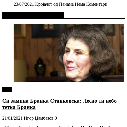
23/07/2021
Кројачот од Панама
Нема Коментари
Фејсбук Статус или Твит
tweet
Си замина Бранка Станковска: Лесно ти небо
тетка Бранка
21/01/2021
Игор Џамбазов
0