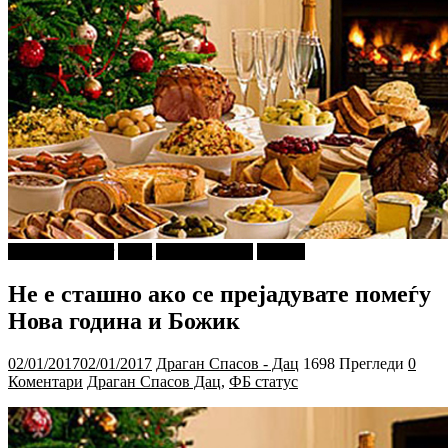
najava-za-slajder
tweet
Ѕирни Внатре
Објави
Не е сташно ако се прејадувате помеѓу
Нова година и Божик
02/01/2017
02/01/2017
Драган Спасов - Дац
1698 Прегледи
0
Коментари
Драган Спасов Дац
,
ФБ статус