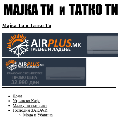
Мајка Ти и Татко Ти
Дома
Утринско Кафе
Малку познат факт
Господин ЗАКАЧИ
Мода и Убавина