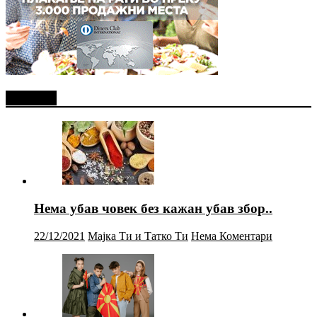
Најново
Нема убав човек без кажан убав збор..
22/12/2021
Мајка Ти и Татко Ти
Нема Коментари