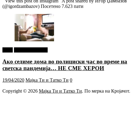
View this post on Instagram A post shared by Игор Џамбазов
(@igordzambazov) Посетено 7.623 пати
tweet
Г-дин. ЗАКАЧИ
Ако седиме дома во полициски час во време на
светска пандемија… НЕ СМЕ ХЕРОИ
19/04/2020
Мајка Ти и Татко Ти
0
Copyright © 2026
Мајка Ти и Татко Ти
. По мерка на Кројачот.