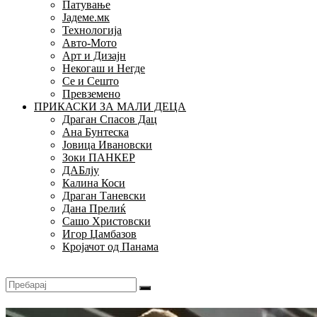
Патување
Јадеме.мк
Технологија
Авто-Мото
Арт и Дизајн
Некогаш и Негде
Се и Сешто
Превземено
ПРИКАСКИ ЗА МАЛИ ДЕЦА
Драган Спасов Дац
Ана Бунтеска
Јовица Ивановски
Зоки ПАНКЕР
ДАБлју
Калина Коси
Драган Таневски
Дана Прелиќ
Сашо Христовски
Игор Џамбазов
Кројачот од Панама