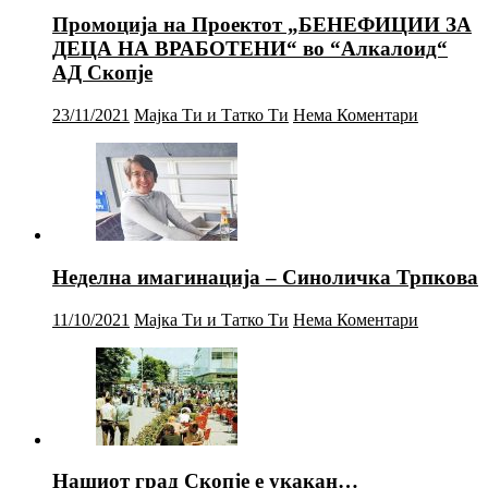
Промоција на Проектот „БЕНЕФИЦИИ ЗА
ДЕЦА НА ВРАБОТЕНИ“ во “Алкалоид“
АД Скопје
23/11/2021
Мајка Ти и Татко Ти
Нема Коментари
Неделна имагинација – Синоличка Трпкова
11/10/2021
Мајка Ти и Татко Ти
Нема Коментари
Нашиот град Скопје е укакан…