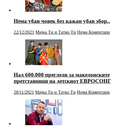
Нема убав човек без кажан убав збор..
22/12/2021
Мајка Ти и Татко Ти
Нема Коментари
Над 600.000 прегледи за македонските
претставници на детскиот ЕВРОСОНГ
28/11/2021
Мајка Ти и Татко Ти
Нема Коментари