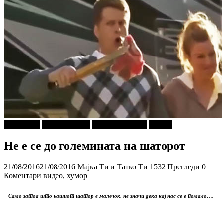
foto i video
Ѕирни Внатре
Г-дин. ЗАКАЧИ
Објави
Не е се до големината на шаторот
21/08/2016
21/08/2016
Мајка Ти и Татко Ти
1532 Прегледи
0
Коментари
видео
,
хумор
Само затоа што нашиот шатор е малечок, не значи дека кај нас се е помало….