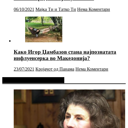
06/10/2021
Мајка Ти и Татко Ти
Нема Коментари
Како Игор Џамбазов стана најпознатата
инфлуенсерка во Македонија?
23/07/2021
Кројачот од Панама
Нема Коментари
Фејсбук Статус или Твит