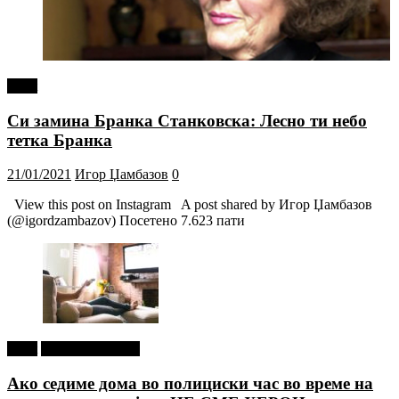
tweet
Си замина Бранка Станковска: Лесно ти небо
тетка Бранка
21/01/2021
Игор Џамбазов
0
View this post on Instagram A post shared by Игор Џамбазов
(@igordzambazov) Посетено 7.623 пати
tweet
Г-дин. ЗАКАЧИ
Ако седиме дома во полициски час во време на