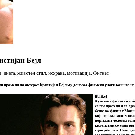
истијан Бејл
е
,
диета
,
животен стил
,
исхрана
,
мотивација
,
Фитнес
ки промени на актерот Кристијан Бејл му донесоа филмски улоги коишто не
[fblike]
Култните филмски улог
се пропратени и со др
беше во филмот Машини
којшто има многу кило
нормална телесна тежи
килограми со една ри
едно јаболко. Овие дв
заокружено со црно ка