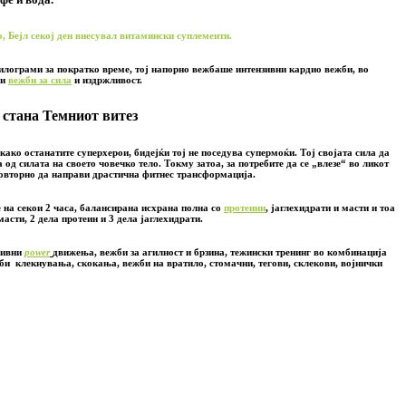
о, Бејл секој ден внесувал витамински суплементи.
килограми за пократко време, тој напорно вежбаше интензивни кардио вежби, во
ни
вежби за сила
и издржливост.
стана Темниот витез
како останатите суперхерои, бидејќи тој не поседува супермоќи. Тој својата сила да
а од силата на своето човечко тело. Токму затоа, за потребите да се „влезе“ во ликот
овторно да направи драстична фитнес трансформација.
 на секои 2 часа, балансирана исхрана полна со
протеини
, јаглехидрати и масти и тоа
масти, 2 дела протеин и 3 дела јаглехидрати.
зивни
power
движења, вежби за агилност и брзина, тежински тренинг во комбинација
жби клекнувања, скокања, вежби на вратило, стомачни, тегови, склекови, војнички