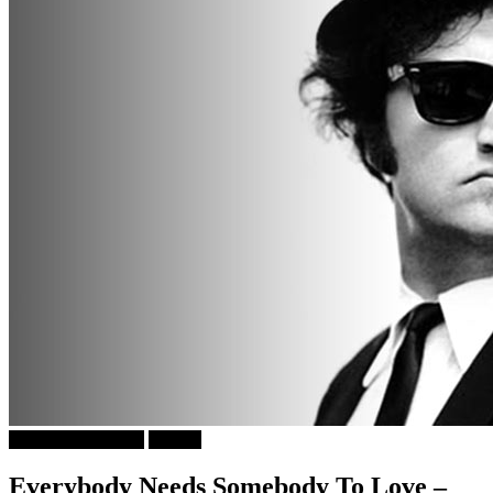
ДОБРА МУЗИКА
Објави
Everybody Needs Somebody To Love –