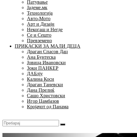
Патување
Јадеме.мк
Технологија
Авто-Мото
Арт и Дизајн
Некогаш и Негде
Се и Сешто
Превземено
ПРИКАСКИ ЗА МАЛИ ДЕЦА
Драган Спасов Дац
Ана Бунтеска
Јовица Ивановски
Зоки ПАНКЕР
ДАБлју
Калина Коси
Драган Таневски
Дана Прелиќ
Сашо Христовски
Игор Џамбазов
Кројачот од Панама