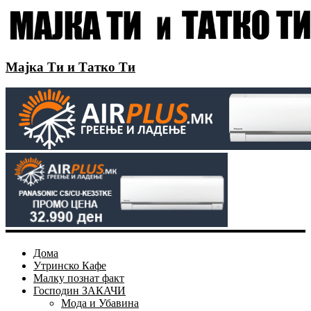
Мајка Ти и Татко Ти
Дома
Утринско Кафе
Малку познат факт
Господин ЗАКАЧИ
Мода и Убавина