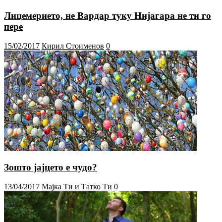
Лицемерието, не Вардар туку Нијагара не ти го
пере
15/02/2017
Кирил Стоименов
0
Зошто јајцето е чудо?
13/04/2017
Мајка Ти и Татко Ти
0