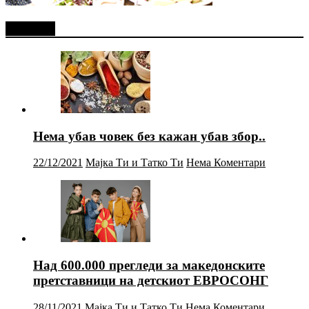
Најново
Нема убав човек без кажан убав збор..
22/12/2021
Мајка Ти и Татко Ти
Нема Коментари
Над 600.000 прегледи за македонските
претставници на детскиот ЕВРОСОНГ
28/11/2021
Мајка Ти и Татко Ти
Нема Коментари