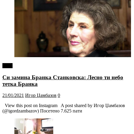
tweet
Си замина Бранка Станковска: Лесно ти небо
тетка Бранка
21/01/2021
Игор Џамбазов
0
View this post on Instagram A post shared by Игор Џамбазов
(@igordzambazov) Посетено 7.625 пати