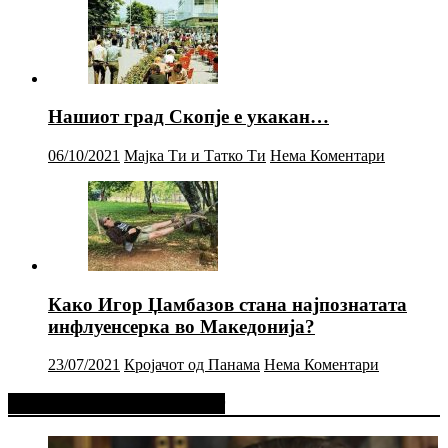
Нашиот град Скопје е укакан…
06/10/2021
Мајка Ти и Татко Ти
Нема Коментари
Како Игор Џамбазов стана најпознатата
инфлуенсерка во Македонија?
23/07/2021
Кројачот од Панама
Нема Коментари
Фејсбук Статус или Твит