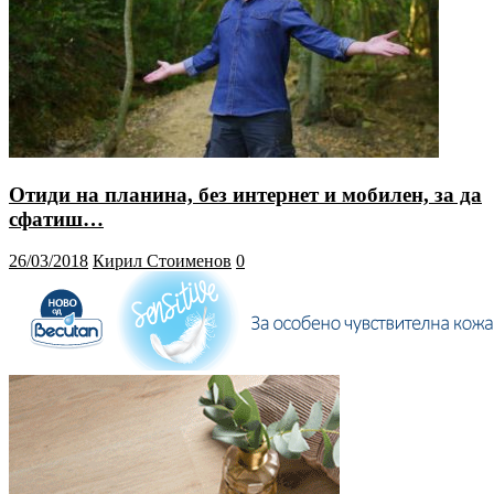
Отиди на планина, без интернет и мобилен, за да
сфатиш…
26/03/2018
Кирил Стоименов
0