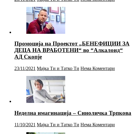
Промоција на Проектот „БЕНЕФИЦИИ ЗА
ДЕЦА НА ВРАБОТЕНИ“ во “Алкалоид“
АД Скопје
23/11/2021
Мајка Ти и Татко Ти
Нема Коментари
Неделна имагинација – Синоличка Трпкова
11/10/2021
Мајка Ти и Татко Ти
Нема Коментари