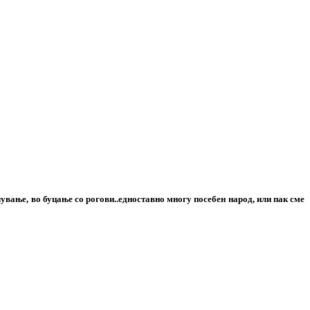
чување, во буцање со рогови..едноставно многу посебен народ, или пак сме