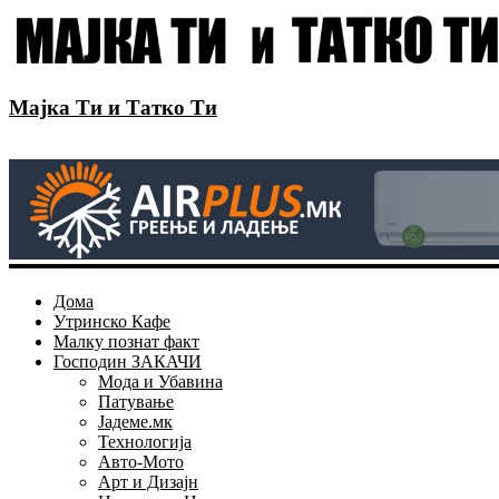
Мајка Ти и Татко Ти
Дома
Утринско Кафе
Малку познат факт
Господин ЗАКАЧИ
Мода и Убавина
Патување
Јадеме.мк
Технологија
Авто-Мото
Арт и Дизајн