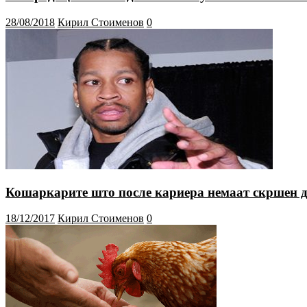
28/08/2018
Кирил Стоименов
0
Кошаркарите што после кариера немаат скршен д
18/12/2017
Кирил Стоименов
0