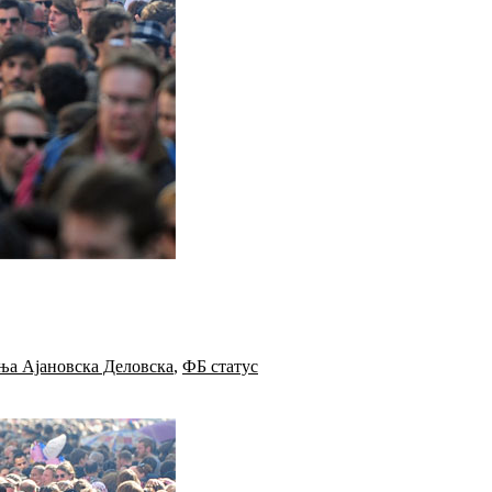
ња Ајановска Деловска
,
ФБ статус