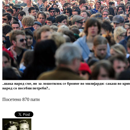
..шака народ сме, но за лошотилок се броиме во милијарди: сакаш во крим
народ со посебни потреби?..
Посетено 870 пати