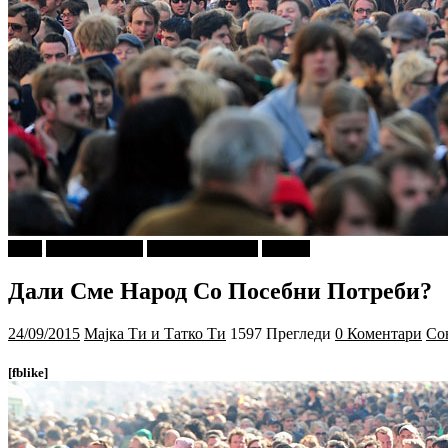
tweet
Ѕирни Внатре
Г-дин. ЗАКАЧИ
Објави
Дали Сме Народ Со Посебни Потреби?
24/09/2015
Мајка Ти и Татко Ти
1597 Прегледи
0 Коментари
Со
[fblike]