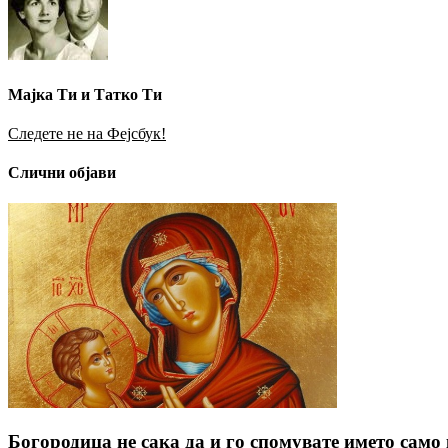
Мајка Ти и Татко Ти
Следете не на Фејсбук!
Слични објави
Богородица не сака да и го спомувате името сам