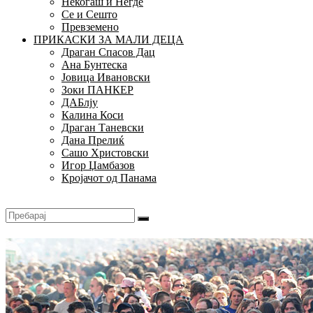
Некогаш и Негде
Се и Сешто
Превземено
ПРИКАСКИ ЗА МАЛИ ДЕЦА
Драган Спасов Дац
Ана Бунтеска
Јовица Ивановски
Зоки ПАНКЕР
ДАБлју
Калина Коси
Драган Таневски
Дана Прелиќ
Сашо Христовски
Игор Џамбазов
Кројачот од Панама