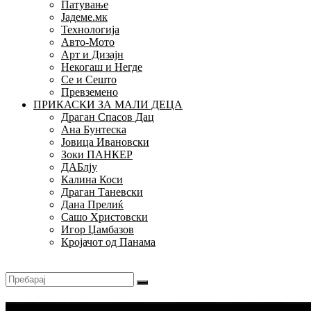
Патување
Јадеме.мк
Технологија
Авто-Мото
Арт и Дизајн
Некогаш и Негде
Се и Сешто
Превземено
ПРИКАСКИ ЗА МАЛИ ДЕЦА
Драган Спасов Дац
Ана Бунтеска
Јовица Ивановски
Зоки ПАНКЕР
ДАБлју
Калина Коси
Драган Таневски
Дана Прелиќ
Сашо Христовски
Игор Џамбазов
Кројачот од Панама