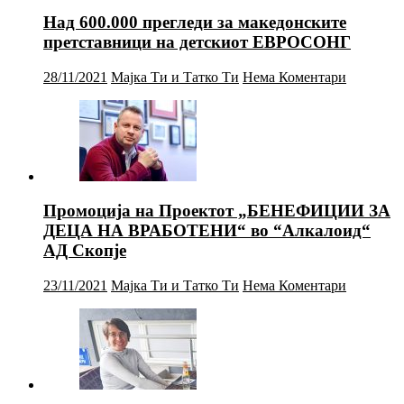
Над 600.000 прегледи за македонските
претставници на детскиот ЕВРОСОНГ
28/11/2021
Мајка Ти и Татко Ти
Нема Коментари
Промоција на Проектот „БЕНЕФИЦИИ ЗА
ДЕЦА НА ВРАБОТЕНИ“ во “Алкалоид“
АД Скопје
23/11/2021
Мајка Ти и Татко Ти
Нема Коментари