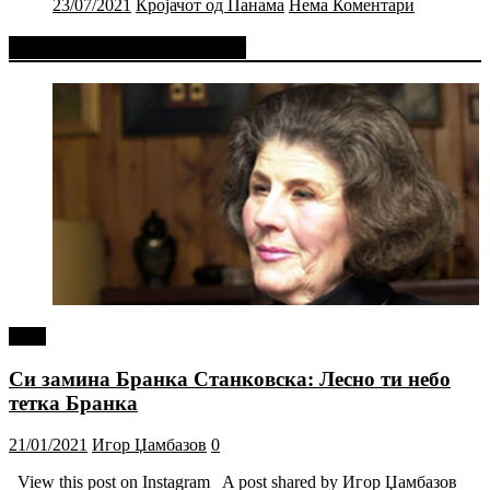
23/07/2021
Кројачот од Панама
Нема Коментари
Фејсбук Статус или Твит
tweet
Си замина Бранка Станковска: Лесно ти небо
тетка Бранка
21/01/2021
Игор Џамбазов
0
View this post on Instagram A post shared by Игор Џамбазов