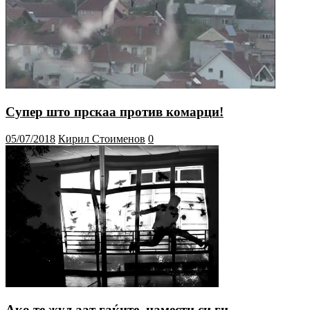
Супер што прскаа против комарци!
05/07/2018
Кирил Стоименов
0
Ако те жуљаат гаќите, намести си ги…