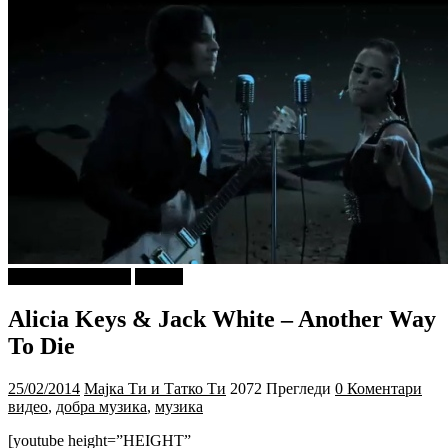
ДОБРА МУЗИКА
Објави
Alicia Keys & Jack White – Another Way
To Die
25/02/2014
Мајка Ти и Татко Ти
2072 Прегледи
0 Коментари
видео
,
добра музика
,
музика
[youtube height=”HEIGHT”