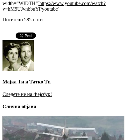
width=”WIDTH”]
https://www.youtube.com/watch?
v=hM5UJvnbbuY
[/youtube]
Посетено 585 пати
Мајка Ти и Татко Ти
Следете не на Фејсбук!
Слични објави