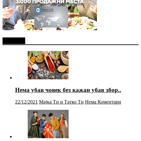
Најново
Нема убав човек без кажан убав збор..
22/12/2021
Мајка Ти и Татко Ти
Нема Коментари