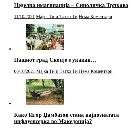
Неделна имагинација – Синоличка Трпкова
11/10/2021
Мајка Ти и Татко Ти
Нема Коментари
Нашиот град Скопје е укакан…
06/10/2021
Мајка Ти и Татко Ти
Нема Коментари
Како Игор Џамбазов стана најпознатата
инфлуенсерка во Македонија?