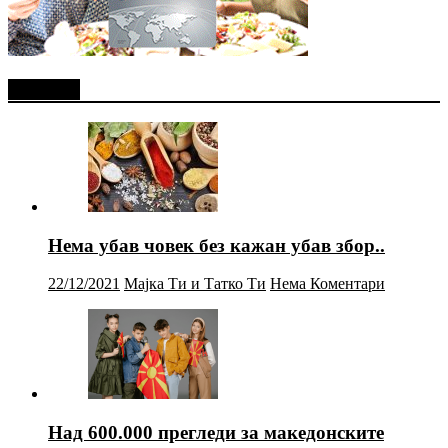
Најново
Нема убав човек без кажан убав збор..
22/12/2021
Мајка Ти и Татко Ти
Нема Коментари
Над 600.000 прегледи за македонските