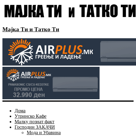
Мајка Ти и Татко Ти
Дома
Утринско Кафе
Малку познат факт
Господин ЗАКАЧИ
Мода и Убавина