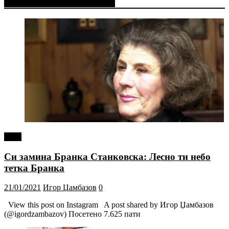
Фејсбук Статус или Твит
tweet
Си замина Бранка Станковска: Лесно ти небо
тетка Бранка
21/01/2021
Игор Џамбазов
0
View this post on Instagram A post shared by Игор Џамбазов
(@igordzambazov) Посетено 7.625 пати