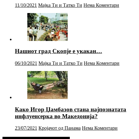
11/10/2021
Мајка Ти и Татко Ти
Нема Коментари
Нашиот град Скопје е укакан…
06/10/2021
Мајка Ти и Татко Ти
Нема Коментари
Како Игор Џамбазов стана најпознатата
инфлуенсерка во Македонија?
23/07/2021
Кројачот од Панама
Нема Коментари