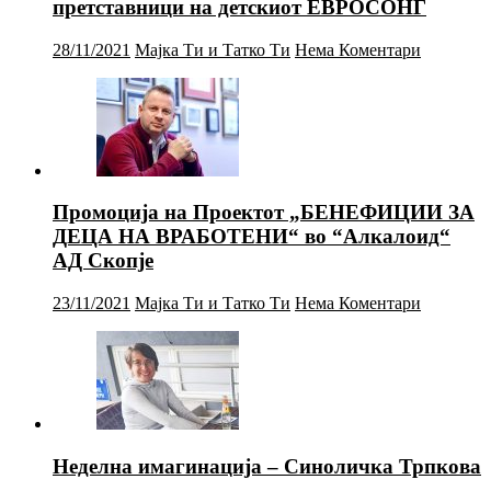
претставници на детскиот ЕВРОСОНГ
28/11/2021
Мајка Ти и Татко Ти
Нема Коментари
Промоција на Проектот „БЕНЕФИЦИИ ЗА
ДЕЦА НА ВРАБОТЕНИ“ во “Алкалоид“
АД Скопје
23/11/2021
Мајка Ти и Татко Ти
Нема Коментари
Неделна имагинација – Синоличка Трпкова