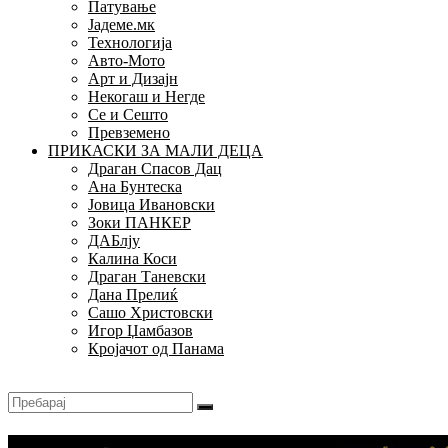
Патување
Јадеме.мк
Технологија
Авто-Мото
Арт и Дизајн
Некогаш и Негде
Се и Сешто
Превземено
ПРИКАСКИ ЗА МАЛИ ДЕЦА
Драган Спасов Дац
Ана Бунтеска
Јовица Ивановски
Зоки ПАНКЕР
ДАБлју
Калина Коси
Драган Таневски
Дана Прелиќ
Сашо Христовски
Игор Џамбазов
Кројачот од Панама