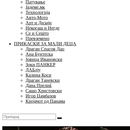
Патување
Јадеме.мк
Технологија
Авто-Мото
Арт и Дизајн
Некогаш и Негде
Се и Сешто
Превземено
ПРИКАСКИ ЗА МАЛИ ДЕЦА
Драган Спасов Дац
Ана Бунтеска
Јовица Ивановски
Зоки ПАНКЕР
ДАБлју
Калина Коси
Драган Таневски
Дана Прелиќ
Сашо Христовски
Игор Џамбазов
Кројачот од Панама