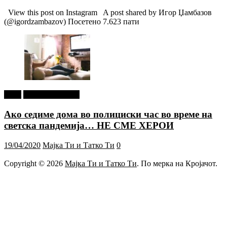
View this post on Instagram A post shared by Игор Џамбазов
(@igordzambazov) Посетено 7.623 пати
tweet
Г-дин. ЗАКАЧИ
Ако седиме дома во полициски час во време на
светска пандемија… НЕ СМЕ ХЕРОИ
19/04/2020
Мајка Ти и Татко Ти
0
Copyright © 2026
Мајка Ти и Татко Ти
. По мерка на Кројачот.