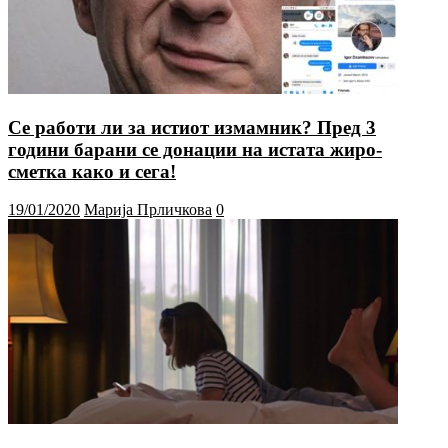
Се работи ли за истиот измамник? Пред 3
години барани се донации на истата жиро-
сметка како и сега!
19/01/2020
Марија Прличкова
0