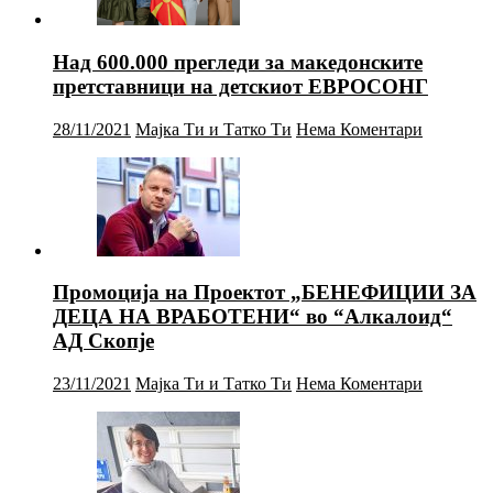
Над 600.000 прегледи за македонските
претставници на детскиот ЕВРОСОНГ
28/11/2021
Мајка Ти и Татко Ти
Нема Коментари
Промоција на Проектот „БЕНЕФИЦИИ ЗА
ДЕЦА НА ВРАБОТЕНИ“ во “Алкалоид“
АД Скопје
23/11/2021
Мајка Ти и Татко Ти
Нема Коментари