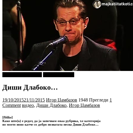
ДИШИ ДЛАБОКО
Игор Џамбазов
Диши Длабоко…
19/10/2015
21/11/2015
Игор Џамбазов
1948 Прегледи
1
Comment
видео
,
Диши Длабоко
,
Игор Џамбазов
[fblike]
Како што(к) е редот, да ја започнам оваа рубрика, т.е категорија
во моето ново катче со добро познатата песна Диши Длабоко…