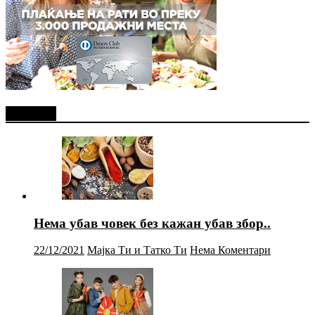
Најново
Нема убав човек без кажан убав збор..
22/12/2021
Мајка Ти и Татко Ти
Нема Коментари