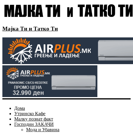
Мајка Ти и Татко Ти
Дома
Утринско Кафе
Малку познат факт
Господин ЗАКАЧИ
Мода и Убавина