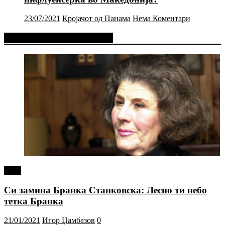
23/07/2021
Кројачот од Панама
Нема Коментари
Фејсбук Статус или Твит
tweet
Си замина Бранка Станковска: Лесно ти небо
тетка Бранка
21/01/2021
Игор Џамбазов
0