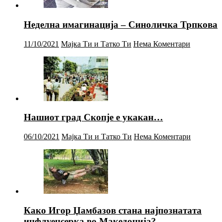
Неделна имагинација – Синоличка Трпкова
11/10/2021
Мајка Ти и Татко Ти
Нема Коментари
Нашиот град Скопје е укакан…
06/10/2021
Мајка Ти и Татко Ти
Нема Коментари
Како Игор Џамбазов стана најпознатата
инфлуенсерка во Македонија?