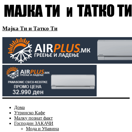
Мајка Ти и Татко Ти
Дома
Утринско Кафе
Малку познат факт
Господин ЗАКАЧИ
Мода и Убавина