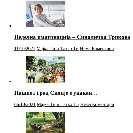
Неделна имагинација – Синоличка Трпкова
11/10/2021
Мајка Ти и Татко Ти
Нема Коментари
Нашиот град Скопје е укакан…
06/10/2021
Мајка Ти и Татко Ти
Нема Коментари