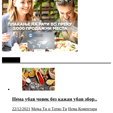
Најново
Нема убав човек без кажан убав збор..
22/12/2021
Мајка Ти и Татко Ти
Нема Коментари