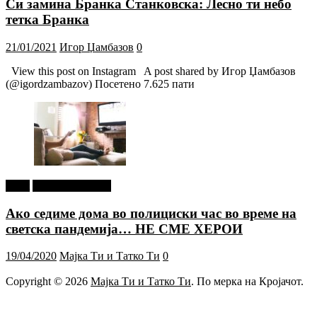
Си замина Бранка Станковска: Лесно ти небо
тетка Бранка
21/01/2021
Игор Џамбазов
0
View this post on Instagram A post shared by Игор Џамбазов
(@igordzambazov) Посетено 7.625 пати
tweet
Г-дин. ЗАКАЧИ
Ако седиме дома во полициски час во време на
светска пандемија… НЕ СМЕ ХЕРОИ
19/04/2020
Мајка Ти и Татко Ти
0
Copyright © 2026
Мајка Ти и Татко Ти
. По мерка на Кројачот.