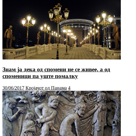
Знам ја дека од спомени не се живее, а од
споменици па уште помалку
30/06/2017
Кројачот од Панама
4