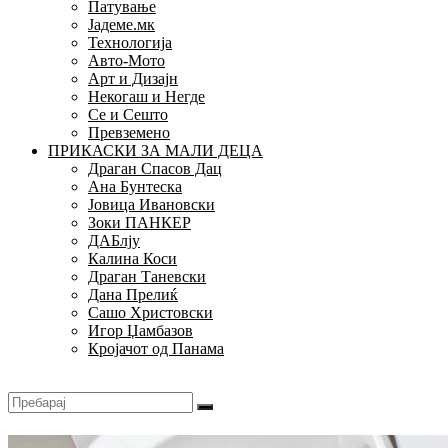
Патување
Јадеме.мк
Технологија
Авто-Мото
Арт и Дизајн
Некогаш и Негде
Се и Сешто
Превземено
ПРИКАСКИ ЗА МАЛИ ДЕЦА
Драган Спасов Дац
Ана Бунтеска
Јовица Ивановски
Зоки ПАНКЕР
ДАБлју
Калина Коси
Драган Таневски
Дана Прелиќ
Сашо Христовски
Игор Џамбазов
Кројачот од Панама