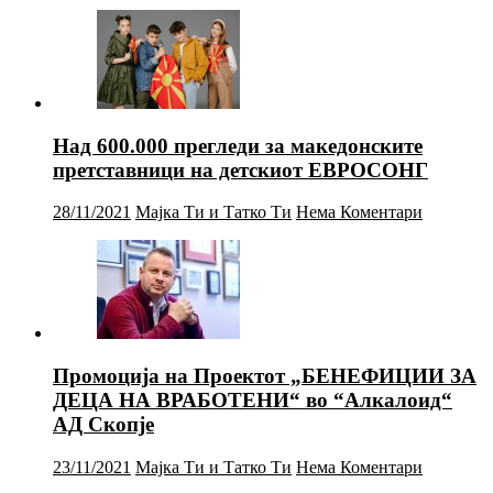
Над 600.000 прегледи за македонските
претставници на детскиот ЕВРОСОНГ
28/11/2021
Мајка Ти и Татко Ти
Нема Коментари
Промоција на Проектот „БЕНЕФИЦИИ ЗА
ДЕЦА НА ВРАБОТЕНИ“ во “Алкалоид“
АД Скопје
23/11/2021
Мајка Ти и Татко Ти
Нема Коментари