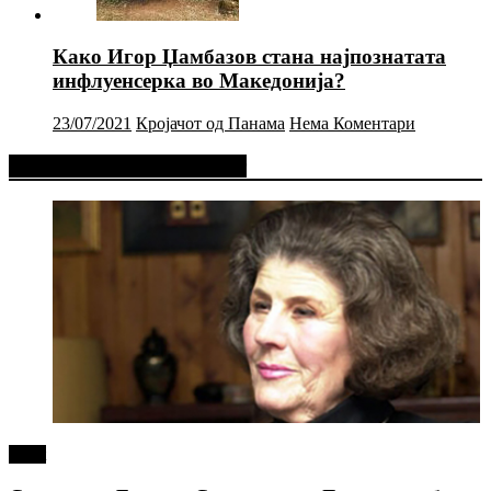
Како Игор Џамбазов стана најпознатата
инфлуенсерка во Македонија?
23/07/2021
Кројачот од Панама
Нема Коментари
Фејсбук Статус или Твит
tweet