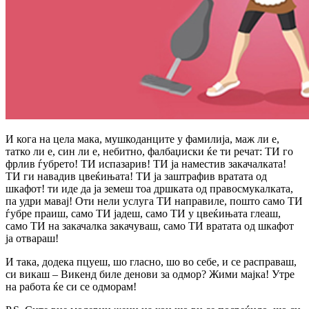
И кога на цела мака, мушкоданците у фамилија, маж ли е,
татко ли е, син ли е, небитно, фалбаџиски ќе ти речат: ТИ го
фрлив ѓубрето! ТИ испазарив! ТИ ја наместив закачалката!
ТИ ги навадив цвеќињата! ТИ ја заштрафив вратата од
шкафот! ти иде да ја земеш тоа дршката од правосмукалката,
па удри мавај! Оти нели услуга ТИ направиле, пошто само ТИ
ѓубре праиш, само ТИ јадеш, само ТИ у цвеќињата глеаш,
само ТИ на закачалка закачуваш, само ТИ вратата од шкафот
ја отвараш!
И така, додека пцуеш, шо гласно, шо во себе, и се расправаш,
си викаш – Викенд биле денови за одмор? Жими мајка! Утре
на работа ќе си се одморам!