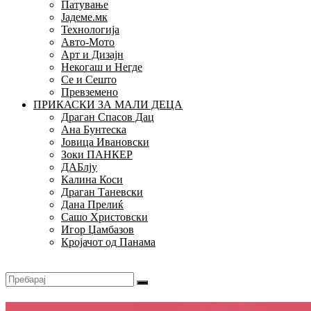
Патување
Јадеме.мк
Технологија
Авто-Мото
Арт и Дизајн
Некогаш и Негде
Се и Сешто
Превземено
ПРИКАСКИ ЗА МАЛИ ДЕЦА
Драган Спасов Дац
Ана Бунтеска
Јовица Ивановски
Зоки ПАНКЕР
ДАБлју
Калина Коси
Драган Таневски
Дана Прелиќ
Сашо Христовски
Игор Џамбазов
Кројачот од Панама