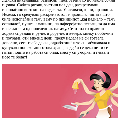
Женски викендашки размисли, пропратени со по некоја сочна
пцовка. Сабота рнташ, чистиш цел ден, раскренуваш
испопаѓано во текот на неделата. Усисивачи, крпи, прашини.
Недела, го средуваш раскренатото, ги двоиш алиштата што
биле испопаѓани таму ваму по принципот „кај паднало – таму
останало“, пушташ машини, па најверојатно пеглаш, за да има
испеглано за од понеделник натаму. Сето тоа го правиш
додека спремаш и ручек и доручек и вечера, малку пообемни
и поубави, оти викенд нели, преку недела не си готвела
доволно, сега треба да си „одработиш“ што си забушавала и
купувала понекогаш готова храна, вадејќи се дека не ти се
готви пошто на работа си била, многу си уморна, и глава и
нозе те болат!