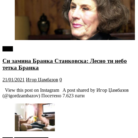
tweet
Си замина Бранка Станковска: Лесно ти небо
тетка Бранка
21/01/2021
Игор Џамбазов
0
View this post on Instagram A post shared by Игор Џамбазов
(@igordzambazov) Посетено 7.623 пати