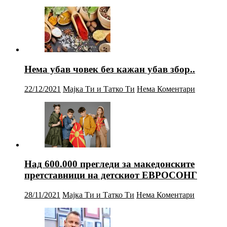
Нема убав човек без кажан убав збор..
22/12/2021
Мајка Ти и Татко Ти
Нема Коментари
Над 600.000 прегледи за македонските
претставници на детскиот ЕВРОСОНГ
28/11/2021
Мајка Ти и Татко Ти
Нема Коментари