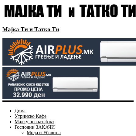
Мајка Ти и Татко Ти
Дома
Утринско Кафе
Малку познат факт
Господин ЗАКАЧИ
Мода и Убавина