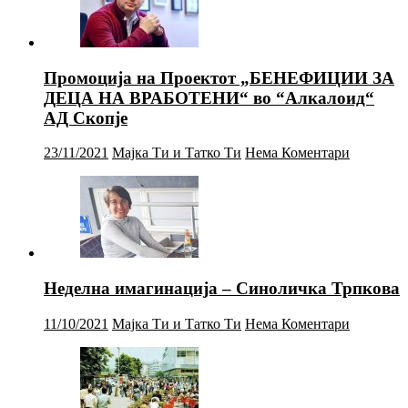
Промоција на Проектот „БЕНЕФИЦИИ ЗА
ДЕЦА НА ВРАБОТЕНИ“ во “Алкалоид“
АД Скопје
23/11/2021
Мајка Ти и Татко Ти
Нема Коментари
Неделна имагинација – Синоличка Трпкова
11/10/2021
Мајка Ти и Татко Ти
Нема Коментари