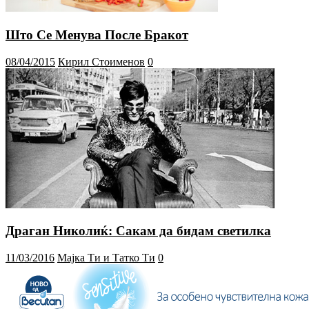
Што Се Менува После Бракот
08/04/2015
Кирил Стоименов
0
Драган Николиќ: Сакам да бидам светилка
11/03/2016
Мајка Ти и Татко Ти
0