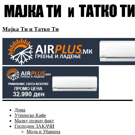
Мајка Ти и Татко Ти
Дома
Утринско Кафе
Малку познат факт
Господин ЗАКАЧИ
Мода и Убавина