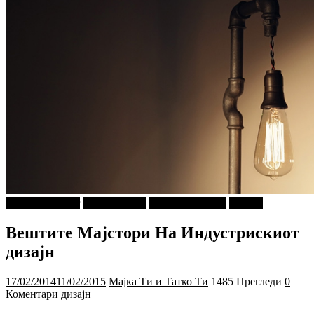
najava-za-slajder
Арт и Дизајн
Г-дин. ЗАКАЧИ
Објави
Вештите Мајстори На Индустрискиот
дизајн
17/02/2014
11/02/2015
Мајка Ти и Татко Ти
1485 Прегледи
0
Коментари
дизајн