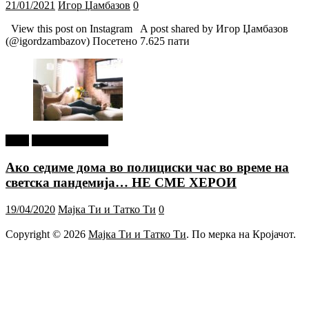
21/01/2021
Игор Џамбазов
0
View this post on Instagram A post shared by Игор Џамбазов
(@igordzambazov) Посетено 7.625 пати
tweet
Г-дин. ЗАКАЧИ
Ако седиме дома во полициски час во време на
светска пандемија… НЕ СМЕ ХЕРОИ
19/04/2020
Мајка Ти и Татко Ти
0
Copyright © 2026
Мајка Ти и Татко Ти
. По мерка на Кројачот.