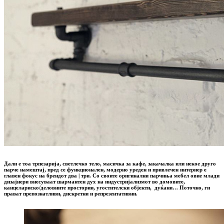
Дали е тоа трпезарија, светлечко тело, масичка за кафе, закачалка или некое друго
парче намештај, пред се функционален, модерно уреден и привлечен интериер е
главен фокус на брендот два | три. Со своите оригинални парчиња мебел овие млади
дизајнери внесуваат шармантен дух на индустријализмот во домовите,
канцелариско/деловните простории, угостителски објекти, дуќани… Поточно, ги
прават препознатливи, дискретни и репрезентативни.