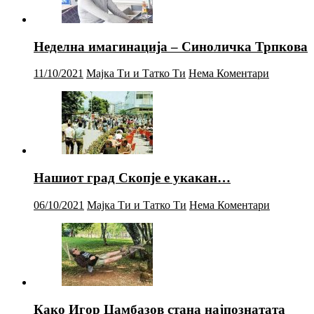
Неделна имагинација – Синоличка Трпкова
11/10/2021
Мајка Ти и Татко Ти
Нема Коментари
Нашиот град Скопје е укакан…
06/10/2021
Мајка Ти и Татко Ти
Нема Коментари
Како Игор Џамбазов стана најпознатата