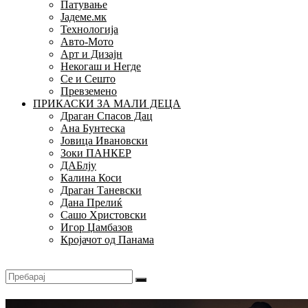
Патување
Јадеме.мк
Технологија
Авто-Мото
Арт и Дизајн
Некогаш и Негде
Се и Сешто
Превземено
ПРИКАСКИ ЗА МАЛИ ДЕЦА
Драган Спасов Дац
Ана Бунтеска
Јовица Ивановски
Зоки ПАНКЕР
ДАБлју
Калина Коси
Драган Таневски
Дана Прелиќ
Сашо Христовски
Игор Џамбазов
Кројачот од Панама