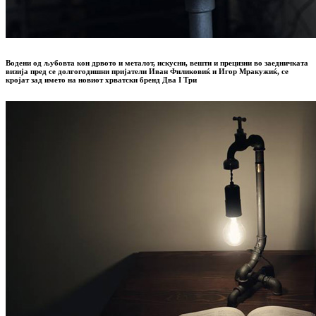
Водени од љубовта кон дрвото и металот, искусни, вешти и прецизни во заедничката
визија пред се долгогодишни пријатели Иван Филиковиќ и Игор Мракужиќ, се
кројат зад името на новиот хрватски бренд
Два I Три