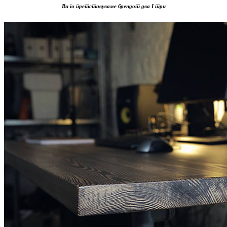
Ви го претставуваме брендот два I три