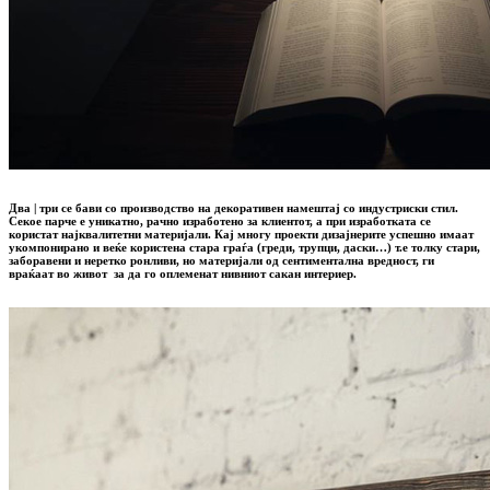
Два | три се бави со производство на декоративен намештај со индустриски стил.
Секое парче е уникатно, рачно изработено за клиентот, а при изработката се
користат најквалитетни материјали. Кај многу проекти дизајнерите успешно имаат
укомпонирано и веќе користена стара граѓа (греди, трупци, даски…) т.е толку стари,
заборавени и неретко ронливи, но материјали од сентиментална вредност, ги
враќаат во живот за да го оплеменат нивниот сакан интериер.