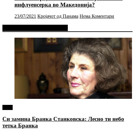
инфлуенсерка во Македонија?
23/07/2021
Кројачот од Панама
Нема Коментари
Фејсбук Статус или Твит
tweet
Си замина Бранка Станковска: Лесно ти небо
тетка Бранка