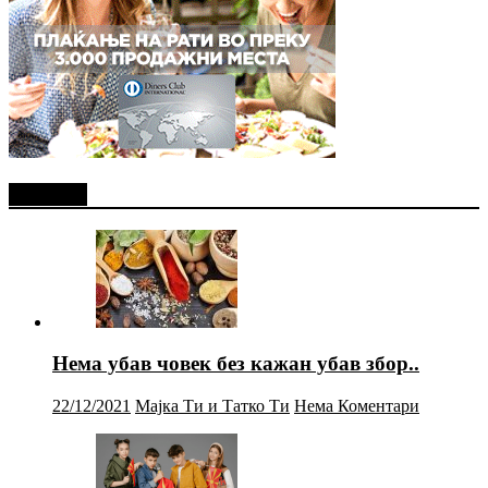
Најново
Нема убав човек без кажан убав збор..
22/12/2021
Мајка Ти и Татко Ти
Нема Коментари