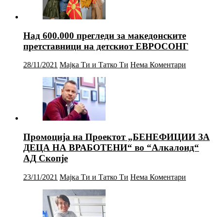
Над 600.000 прегледи за македонските
претставници на детскиот ЕВРОСОНГ
28/11/2021
Мајка Ти и Татко Ти
Нема Коментари
Промоција на Проектот „БЕНЕФИЦИИ ЗА
ДЕЦА НА ВРАБОТЕНИ“ во “Алкалоид“
АД Скопје
23/11/2021
Мајка Ти и Татко Ти
Нема Коментари