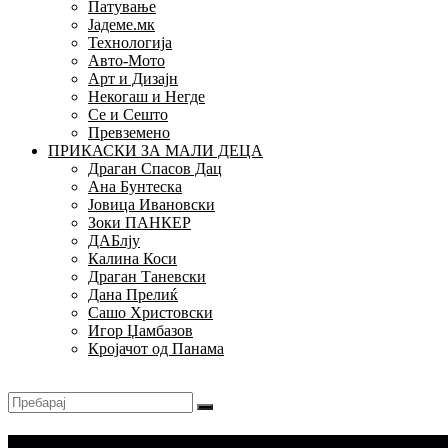
Патување
Јадеме.мк
Технологија
Авто-Мото
Арт и Дизајн
Некогаш и Негде
Се и Сешто
Превземено
ПРИКАСКИ ЗА МАЛИ ДЕЦА
Драган Спасов Дац
Ана Бунтеска
Јовица Ивановски
Зоки ПАНКЕР
ДАБлју
Калина Коси
Драган Таневски
Дана Прелиќ
Сашо Христовски
Игор Џамбазов
Кројачот од Панама