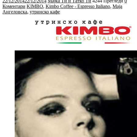
22/12/2014
22/12/2014
Мајка Ти и Татко Ти
4244 Прегледи
0
Коментари
KIMBO
,
Kimbo Coffee - Espresso Italiano
,
Маја
Ангеловска
,
утринско кафе