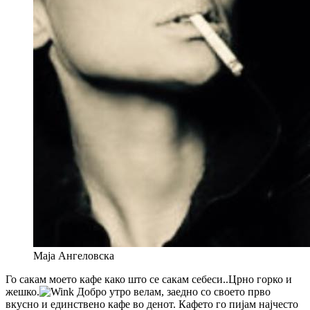
Маја Ангеловска
Го сакам моето кафе како што се сакам себеси..Црно горко и
жешко.
Добро утро велам, заедно со своето прво
вкусно и единствено кафе во денот. Кафето го пијам најчесто