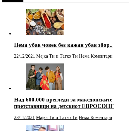
Нема убав човек без кажан убав збор..
22/12/2021
Мајка Ти и Татко Ти
Нема Коментари
Над 600.000 прегледи за македонските
претставници на детскиот ЕВРОСОНГ
28/11/2021
Мајка Ти и Татко Ти
Нема Коментари