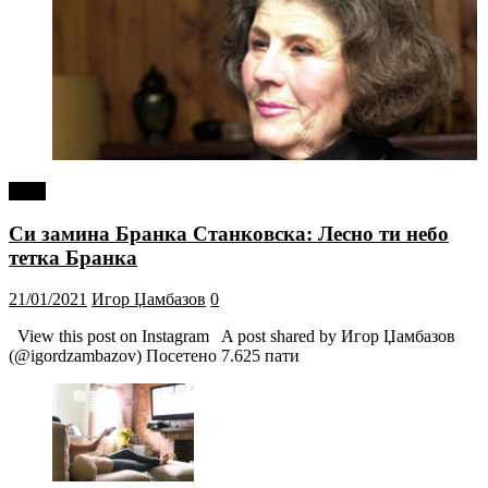
tweet
Си замина Бранка Станковска: Лесно ти небо
тетка Бранка
21/01/2021
Игор Џамбазов
0
View this post on Instagram A post shared by Игор Џамбазов
(@igordzambazov) Посетено 7.625 пати