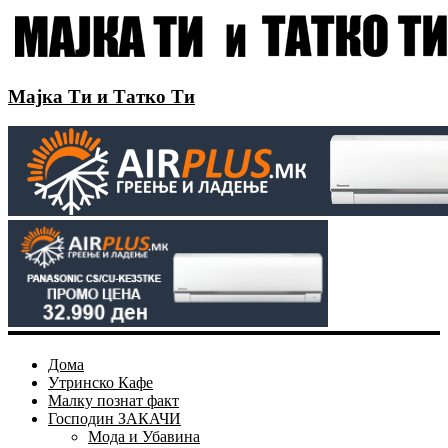
Мајка Ти и Татко Ти
Дома
Утринско Кафе
Малку познат факт
Господин ЗАКАЧИ
Мода и Убавина