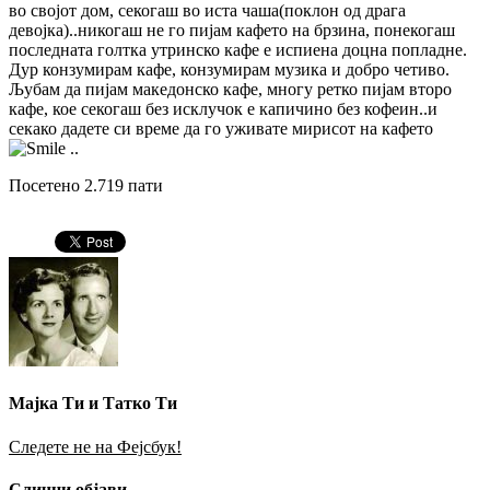
во својот дом, секогаш во иста чаша(поклон од драга
девојка)..никогаш не го пијам кафето на брзина, понекогаш
последната голтка утринско кафе е испиена доцна попладне.
Дур конзумирам кафе, конзумирам музика и добро четиво.
Љубам да пијам македонско кафе, многу ретко пијам второ
кафе, кое секогаш без исклучок е капичино без кофеин..и
секако дадете си време да го уживате мирисот на кафето
..
Посетено 2.719 пати
Мајка Ти и Татко Ти
Следете не на Фејсбук!
Слични објави