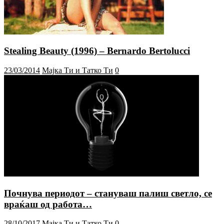
Stealing Beauty (1996) – Bernardo Bertolucci
23/03/2014
Мајка Ти и Татко Ти
0
Почнува периодот – стануваш палиш светло, се
враќаш од работа…
28/10/2017
Мајка Ти и Татко Ти
0