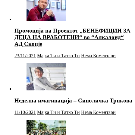
Промоција на Проектот „БЕНЕФИЦИИ ЗА
ДЕЦА НА ВРАБОТЕНИ“ во “Алкалоид“
АД Скопје
23/11/2021
Мајка Ти и Татко Ти
Нема Коментари
Неделна имагинација – Синоличка Трпкова
11/10/2021
Мајка Ти и Татко Ти
Нема Коментари