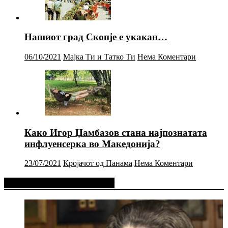
Нашиот град Скопје е укакан…
06/10/2021
Мајка Ти и Татко Ти
Нема Коментари
Како Игор Џамбазов стана најпознатата
инфлуенсерка во Македонија?
23/07/2021
Кројачот од Панама
Нема Коментари
Фејсбук Статус или Твит