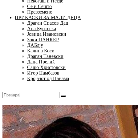
Некогаш и Негде
Се и Сешто
Превземено
ПРИКАСКИ ЗА МАЛИ ДЕЦА
Драган Спасов Дац
Ана Бунтеска
Јовица Ивановски
Зоки ПАНКЕР
ДАБлју
Калина Коси
Драган Таневски
Дана Прелиќ
Сашо Христовски
Игор Џамбазов
Кројачот од Панама