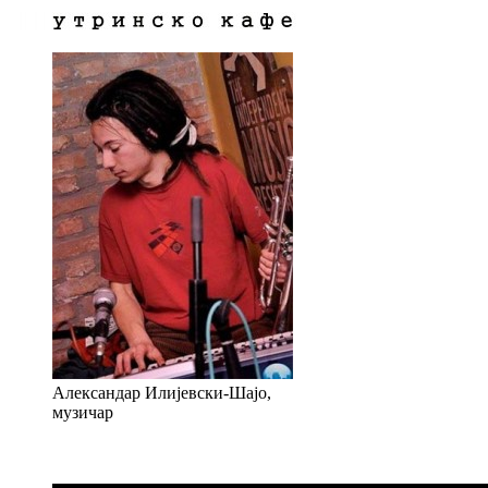
Александар Илијевски-Шајо,
музичар