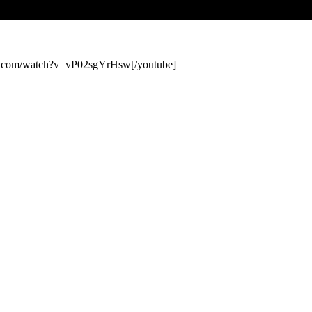
 во 10, го навивам алармот во 9, така да саат време му го ваѓам мозокот 
задина Chet Baker и спремен сум за нови предизвици.
.com/watch?v=vP02sgYrHsw[/youtube]