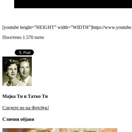
Станувањето наутро за мене е права голгота. Ако треба да станам
ужасно ми треба едно кафе. Му ставам малку млекце, пуштам во по
[youtube height=”HEIGHT” width=”WIDTH”]https://www.youtube
Посетено 1.570 пати
Мајка Ти и Татко Ти
Следете не на Фејсбук!
Слични објави