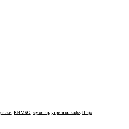
јевски
,
КИМБО
,
музичар
,
утринско кафе
,
Шајо