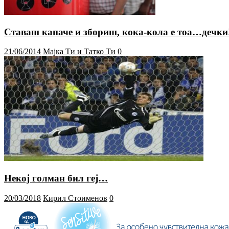
Ставаш капаче и збориш, кока-кола е тоа…дечки
21/06/2014
Мајка Ти и Татко Ти
0
Некој голман бил геј…
20/03/2018
Кирил Стоименов
0