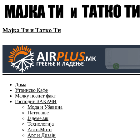
Мајка Ти и Татко Ти
Дома
Утринско Кафе
Малку познат факт
Господин ЗАКАЧИ
Мода и Убавина
Патување
Јадеме.мк
Технологија
Авто-Мото
Арт и Дизајн