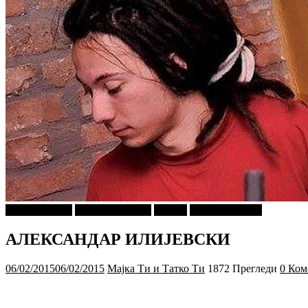
Ѕирни Внатре
Г-дин. ЗАКАЧИ
Објави
Утринско Кафе
АЛЕКСАНДАР ИЛИЈЕВСКИ
06/02/2015
06/02/2015
Мајка Ти и Татко Ти
1872 Прегледи
0 Ком