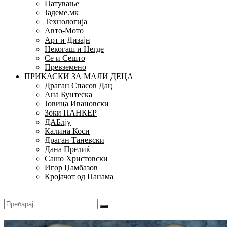
Патување
Јадеме.мк
Технологија
Авто-Мото
Арт и Дизајн
Некогаш и Негде
Се и Сешто
Превземено
ПРИКАСКИ ЗА МАЛИ ДЕЦА
Драган Спасов Дац
Ана Бунтеска
Јовица Ивановски
Зоки ПАНКЕР
ДАБлју
Калина Коси
Драган Таневски
Дана Прелиќ
Сашо Христовски
Игор Џамбазов
Кројачот од Панама