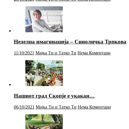
Неделна имагинација – Синоличка Трпкова
11/10/2021
Мајка Ти и Татко Ти
Нема Коментари
Нашиот град Скопје е укакан…
06/10/2021
Мајка Ти и Татко Ти
Нема Коментари