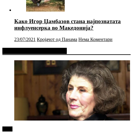
Како Игор Џамбазов стана најпознатата
инфлуенсерка во Македонија?
23/07/2021
Кројачот од Панама
Нема Коментари
Фејсбук Статус или Твит
tweet