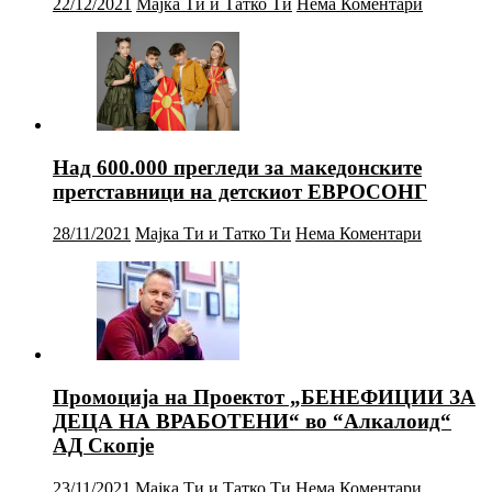
22/12/2021
Мајка Ти и Татко Ти
Нема Коментари
Над 600.000 прегледи за македонските
претставници на детскиот ЕВРОСОНГ
28/11/2021
Мајка Ти и Татко Ти
Нема Коментари
Промоција на Проектот „БЕНЕФИЦИИ ЗА
ДЕЦА НА ВРАБОТЕНИ“ во “Алкалоид“
АД Скопје
23/11/2021
Мајка Ти и Татко Ти
Нема Коментари