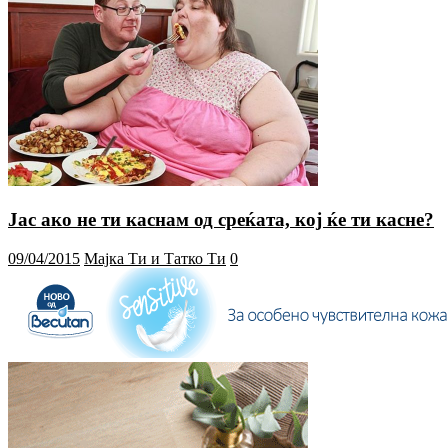
Јас ако не ти каснам од среќата, кој ќе ти касне?
09/04/2015
Мајка Ти и Татко Ти
0