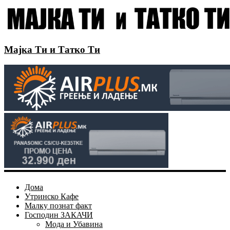
Мајка Ти и Татко Ти
Дома
Утринско Кафе
Малку познат факт
Господин ЗАКАЧИ
Мода и Убавина