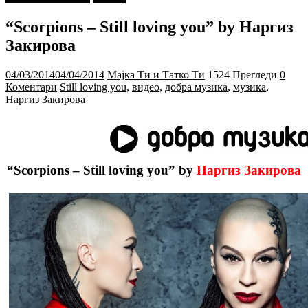
“Scorpions – Still loving you” by Наргиз
Закирова
04/03/2014
04/04/2014
Мајка Ти и Татко Ти
1524 Прегледи
0
Коментари
Still loving you
,
видео
,
добра музика
,
музика
,
Наргиз Закирова
“Scorpions – Still loving you” by
Наргиз Закирова