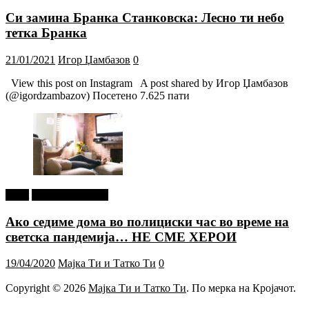
Си замина Бранка Станковска: Лесно ти небо
тетка Бранка
21/01/2021
Игор Џамбазов
0
View this post on Instagram A post shared by Игор Џамбазов
(@igordzambazov) Посетено 7.625 пати
tweet
Г-дин. ЗАКАЧИ
Ако седиме дома во полициски час во време на
светска пандемија… НЕ СМЕ ХЕРОИ
19/04/2020
Мајка Ти и Татко Ти
0
Copyright © 2026
Мајка Ти и Татко Ти
. По мерка на Кројачот.