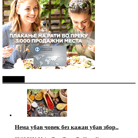
Најново
Нема убав човек без кажан убав збор..