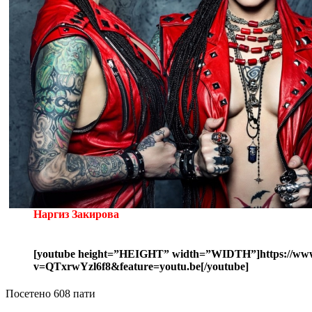
Наргиз Закирова
[youtube height=”HEIGHT” width=”WIDTH”]https://www
v=QTxrwYzl6f8&feature=youtu.be[/youtube]
Посетено 608 пати