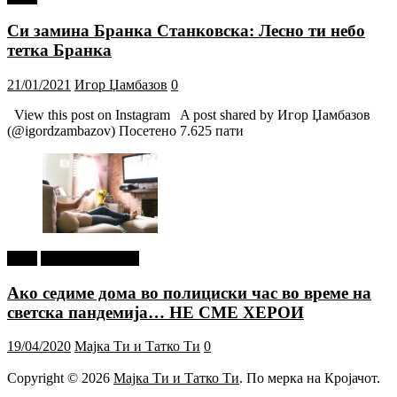
Си замина Бранка Станковска: Лесно ти небо
тетка Бранка
21/01/2021
Игор Џамбазов
0
View this post on Instagram A post shared by Игор Џамбазов
(@igordzambazov) Посетено 7.625 пати
tweet
Г-дин. ЗАКАЧИ
Ако седиме дома во полициски час во време на
светска пандемија… НЕ СМЕ ХЕРОИ
19/04/2020
Мајка Ти и Татко Ти
0
Copyright © 2026
Мајка Ти и Татко Ти
. По мерка на Кројачот.