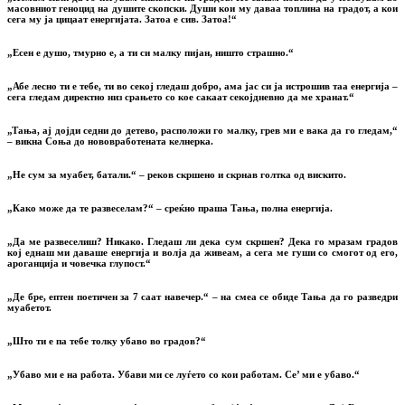
масовниот геноцид на душите скопски. Души кои му даваа топлина на градот, а кои
сега му ја цицаат енергијата. Затоа е сив. Затоа!“
„Есен е душо, тмурно е, а ти си малку пијан, ништо страшно.“
„Абе лесно ти е тебе, ти во секој гледаш добро, ама јас си ја истрошив таа енергија –
сега гледам директно низ срањето со кое сакаат секојдневно да ме хранат.“
„Тања, ај дојди седни до детево, расположи го малку, грев ми е вака да го гледам,“
– викна Соња до нововработената келнерка.
„Не сум за муабет, батали.“ – реков скршено и скрнав голтка од вискито.
„Како може да те развеселам?“ – среќно праша Тања, полна енергија.
„Да ме развеселиш? Никако. Гледаш ли дека сум скршен? Дека го мразам градов
кој еднаш ми даваше енергија и волја да живеам, а сега ме гуши со смогот од его,
ароганција и човечка глупост.“
„Де бре, ептен поетичен за 7 саат навечер.“ – на смеа се обиде Тања да го разведри
муабетот.
„Што ти е па тебе толку убаво во градов?“
„Убаво ми е на работа. Убави ми се луѓето со кои работам. Се’ ми е убаво.“