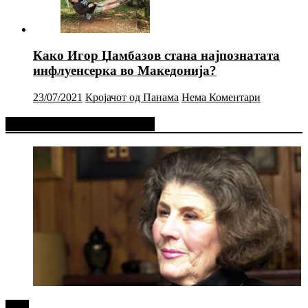
Како Игор Џамбазов стана најпознатата
инфлуенсерка во Македонија?
23/07/2021
Кројачот од Панама
Нема Коментари
Фејсбук Статус или Твит
tweet