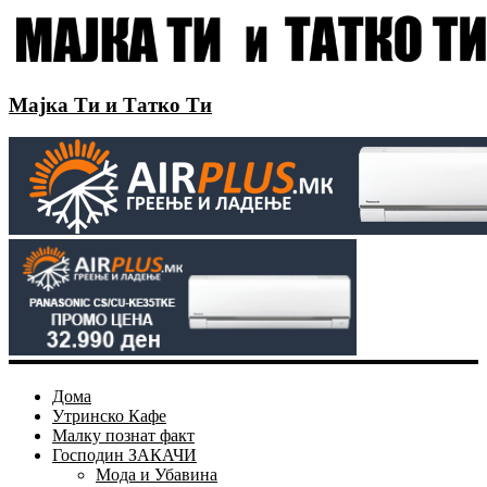
Мајка Ти и Татко Ти
Дома
Утринско Кафе
Малку познат факт
Господин ЗАКАЧИ
Мода и Убавина