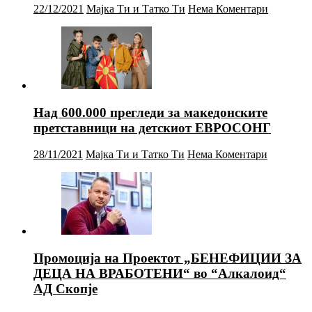
22/12/2021
Мајка Ти и Татко Ти
Нема Коментари
Над 600.000 прегледи за македонските
претставници на детскиот ЕВРОСОНГ
28/11/2021
Мајка Ти и Татко Ти
Нема Коментари
Промоција на Проектот „БЕНЕФИЦИИ ЗА
ДЕЦА НА ВРАБОТЕНИ“ во “Алкалоид“
АД Скопје