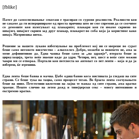
[fblike]
Патот до самоспознавање секогаш е трасиран со сурови реалности. Реалности кои
не сакаме да ги исперципираме од проста причина што не сме спремни да се соочиме
со демоните кои излегуваат од плакарите; плакари кои ги имаме скриено во
шпајзот, шпајзот скриен зад друг плакар, плакарот во соба која ја користиме како
шпајз. Матриошка шема.
Решение за нашето лукаво избегнување на проблемот кој ни се ѕвереше во сурат
беше само неговото височество – алкохолот. Добро, можеби за повеќето не, ама за
мене дефинитивно да. Една чашка беше само за „на здравје“, втората беше за
циркулација, трета веќе знаеше каде да удри. Четири, пет, шест и веќе сите можни
чакри ми се отвораа. Портали кон потсвеста ко автопат со пет ленти – која и да ја
избереш, ќе згрешиш.
Една лента беше бавна и мачна. Џабе одиш бавно кога вистината ја гледаш на сите
страни. Се беше тука на тацна, само процесот тегав. Во брзата лента соочувањето
беше на ниво. Петстотини килотони на лајна те маваа од сите страни, ама кратко
траеше. Нешто слично на летен дожд и тинејџерски секс – многу интензивно и
екстремно кратко.