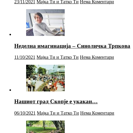
23/11/2021
Мајка Ти и Татко Ти
Нема Коментари
Неделна имагинација – Синоличка Трпкова
11/10/2021
Мајка Ти и Татко Ти
Нема Коментари
Нашиот град Скопје е укакан…
06/10/2021
Мајка Ти и Татко Ти
Нема Коментари