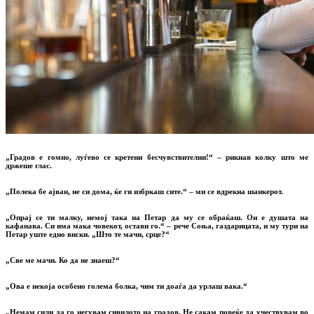
„Градов е гомно, луѓево се кретени бесчувствителни!“ – рикнав колку што ме
држеше глас.
„Полека бе ајван, не си дома, ќе ги избркаш сите.“ – ми се вдрекна шанкерот.
„Опрај се ти малку, немој така на Петар да му се обраќаш. Он е душата на
кафанава. Си има мака човекот, остави го.“ – рече Соња, газдарицата, и му тури на
Петар уште едно виски. „Што те мачи, срце?“
„Све ме мачи. Ко да не знаеш?“
„Ова е некоја особено голема болка, чим ти доаѓа да урлаш вака.“
„Немам сили да го негувам сивилото на градов. Не сакам повеќе да учествувам во