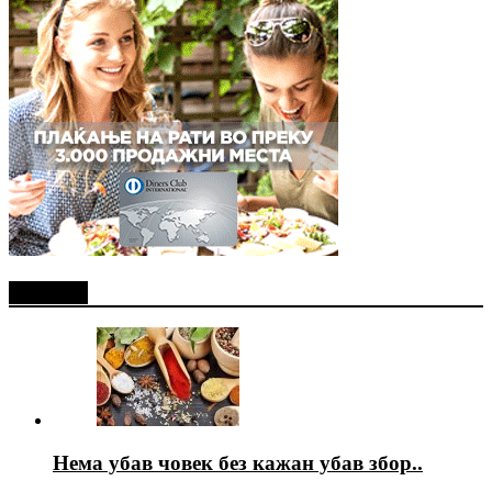
Најново
Нема убав човек без кажан убав збор..