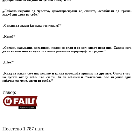
„Лоботомизирани од чувства, декомпресирани од сништа, ослабнати од грижа,
заљубени сами во себе.“
„Сакаш да знаеш јас како ги гледам?“
„Како?“
„Среќни, насмеани, креативни, полни со елан и со цел живот пред нив. Сакаш сега
да ти кажам што кажува таа наша различна перцепција за градов?“
„Што?“
„Кажува какви сме ние реално и каква проекција вршиме на другите. Описот твој
на луѓето околу тебе. Тоа си ти. Ти си себичен и с’клетосан. Еве ти уште една
пијачка од мене, ептен ти треба.“
Извор:
Посетено 1.787 пати