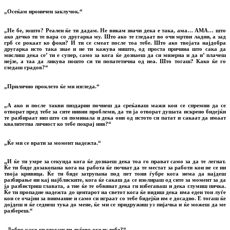
„Осеќам ироничен заклучок.“
„Не бе, зошто? Реален ќе ти дадам. Не викам значи дека е така, ама… АМА… што
ако дечко ти те вара со другарка му. Што ако те гледаат во очи мртви ладни, а зад
грб се рокаат ко фоки? И ти се смеат после тоа тебе. Што ако твојата најдобра
другарка исто така знае и не ти кажува ништо, од проста причина што сака да
мислиш дека се’ ти е супер, само за кога ќе дознаеш да си мизерна и да и’ плачеш
нејзе, а таа да ликува пошто си ти попатетична од неа. Што тогаш? Како ќе го
гледаш градов?“
„Прилично проклето ќе ми изгледа.“
„А ако и после такви пиздарии почнеш да среќаваш мажи кои се спремни да се
отворат пред тебе за сите нивни проблеми, да ти ја отворат душата искрено бидејќи
те разбираат низ што си поминала и дека они од истото си патат и сакаат да имаат
квалитетна личност ко тебе покрај нив?“
„Ќе ми се врати за момент надежта.“
„И ќе ти умре за секунда кога ќе дознаеш дека тоа го прават само за да те легнат.
Ќе ти биде дозакопана кога на работа ќе почнат да те местат за работи кои не се ни
твоја кривица. Ќе ти биде затрупана под пет тони ѓубре кога нема да најдеш
разбирање ни кај најблиските, кога ќе сакаш да се изолираш од сите за момент за да
ја разбистриш главата, а тие ќе те обвинат дека ги избегаваш и дека глумиш пичка.
Ќе ти пропадне надежта до центарот на светот кога ќе видиш дека има еден тон луѓе
кои се очајни за внимание и само си играат со тебе бидејќи им е досадно. Е тогаш ќе
дојдеш и ќе седнеш тука до мене, ќе ми се придружиш уз пијачка и ќе можеш да ме
разбереш.“
„Добро како ги гледаш ти луѓево околу тебе?“