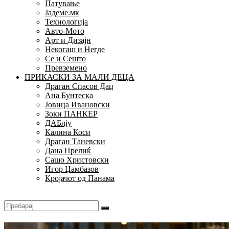
Патување
Јадеме.мк
Технологија
Авто-Мото
Арт и Дизајн
Некогаш и Негде
Се и Сешто
Превземено
ПРИКАСКИ ЗА МАЛИ ДЕЦА
Драган Спасов Дац
Ана Бунтеска
Јовица Ивановски
Зоки ПАНКЕР
ДАБлју
Калина Коси
Драган Таневски
Дана Прелиќ
Сашо Христовски
Игор Џамбазов
Кројачот од Панама