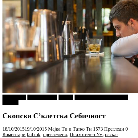
prevzemeno
Ѕирни Внатре
Објави
ПРИКАСКИ ЗА "МАЛИ
ДЕЦА"
Скопска С’клетска Себичност
18/10/2015
19/10/2015
Мајка Ти и Татко Ти
1573 Прегледи
0
Коментари
fail mk
,
превземено
,
Психотичен Ум
,
расказ