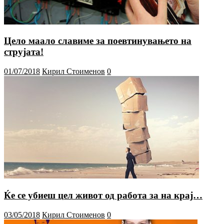
Цело маало славиме за поевтинувањето на
струјата!
01/07/2018
Кирил Стоименов
0
Ќе се убиеш цел живот од работа за на крај…
03/05/2018
Кирил Стоименов
0