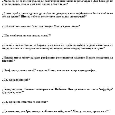
„Мала си, ќе се смени тоа, ќе се разочараш бидејќи ќе те разочараат. Дај Боже да не
сум во право, ама ќе сум и ќе видиш дека е така.“
„Е што треба, уште од сега да паѓам во депресија што најблиските ќе ме заебат со
тек на време? Што па тебе ти се случило што толку си огорчен?“
„Себичноста скопска с’клет ми ствара. Многу едноставно.“
„Што е себично во скопскава сцена?“
„Све по список. Луѓето те бараат само кога им требаш, љубов се дава само кога се
мора, логиката е сведена на минимум, лицемерието владее, лошотијата цути.“
„Некако ми се многу рандом расфрлани реченициве и изјавиве. Нешто конкретно да
кажеше?“
„Оној онаму дечко ти е?“ – праша Петар и покажа со прст кон диџејот.
„Да, од каде знаеш?“
„Говор на тело. Секогаш скенирам све. Небитно. Она до него е неговата ‘најдобра’
другарка, така?“
„Да, од кај па сега тоа го сконта?“
„Да погодам, таа брзо многу се зближи со тебе, така? Многу те сака, срцка си и?“