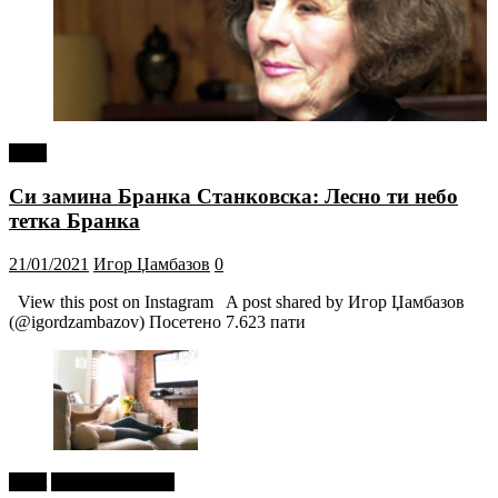
tweet
Си замина Бранка Станковска: Лесно ти небо
тетка Бранка
21/01/2021
Игор Џамбазов
0
View this post on Instagram A post shared by Игор Џамбазов
(@igordzambazov) Посетено 7.623 пати
tweet
Г-дин. ЗАКАЧИ