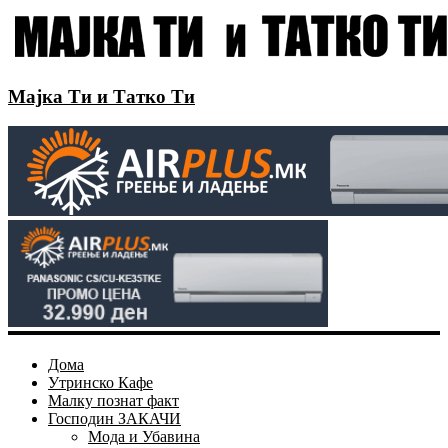
Мајка Ти и Татко Ти
Дома
Утринско Кафе
Малку познат факт
Господин ЗАКАЧИ
Мода и Убавина