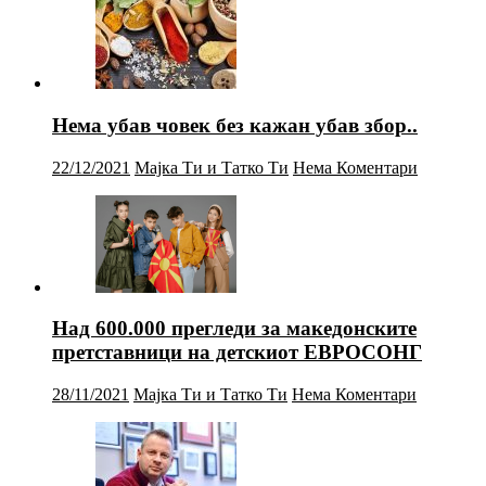
Нема убав човек без кажан убав збор..
22/12/2021
Мајка Ти и Татко Ти
Нема Коментари
Над 600.000 прегледи за македонските
претставници на детскиот ЕВРОСОНГ
28/11/2021
Мајка Ти и Татко Ти
Нема Коментари