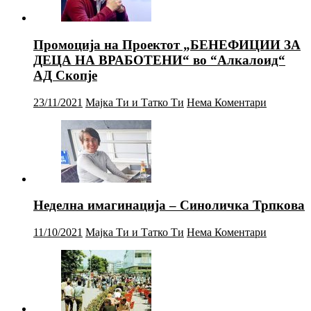
Промоција на Проектот „БЕНЕФИЦИИ ЗА
ДЕЦА НА ВРАБОТЕНИ“ во “Алкалоид“
АД Скопје
23/11/2021
Мајка Ти и Татко Ти
Нема Коментари
Неделна имагинација – Синоличка Трпкова
11/10/2021
Мајка Ти и Татко Ти
Нема Коментари