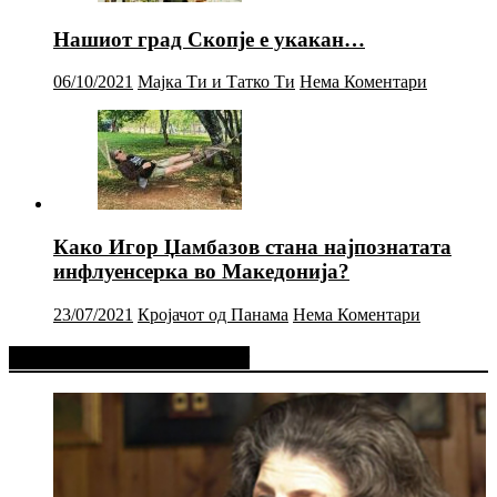
Нашиот град Скопје е укакан…
06/10/2021
Мајка Ти и Татко Ти
Нема Коментари
Како Игор Џамбазов стана најпознатата
инфлуенсерка во Македонија?
23/07/2021
Кројачот од Панама
Нема Коментари
Фејсбук Статус или Твит