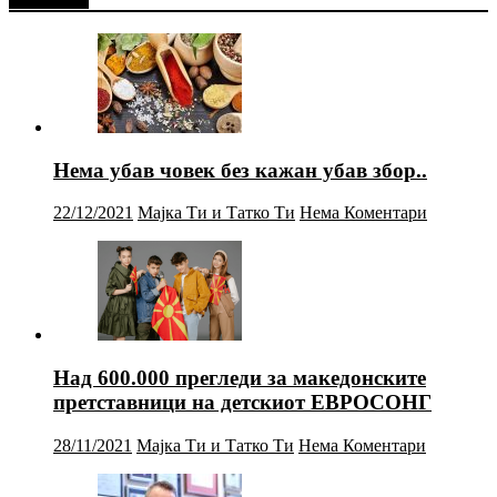
Нема убав човек без кажан убав збор..
22/12/2021
Мајка Ти и Татко Ти
Нема Коментари
Над 600.000 прегледи за македонските
претставници на детскиот ЕВРОСОНГ
28/11/2021
Мајка Ти и Татко Ти
Нема Коментари