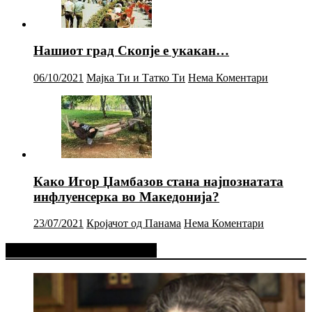
Нашиот град Скопје е укакан…
06/10/2021
Мајка Ти и Татко Ти
Нема Коментари
Како Игор Џамбазов стана најпознатата
инфлуенсерка во Македонија?
23/07/2021
Кројачот од Панама
Нема Коментари
Фејсбук Статус или Твит