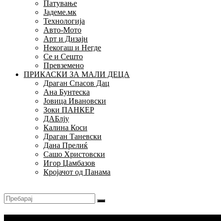
Патување
Јадеме.мк
Технологија
Авто-Мото
Арт и Дизајн
Некогаш и Негде
Се и Сешто
Превземено
ПРИКАСКИ ЗА МАЛИ ДЕЦА
Драган Спасов Дац
Ана Бунтеска
Јовица Ивановски
Зоки ПАНКЕР
ДАБлју
Калина Коси
Драган Таневски
Дана Прелиќ
Сашо Христовски
Игор Џамбазов
Кројачот од Панама