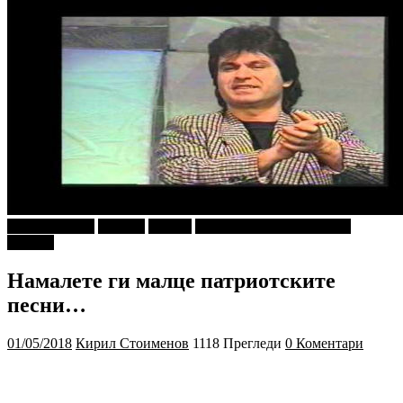
Ѕирни Внатре
ДАБлју
Објави
ПРИКАСКИ ЗА "МАЛИ
ДЕЦА"
Намалете ги малце патриотските
песни…
01/05/2018
Кирил Стоименов
1118 Прегледи
0 Коментари