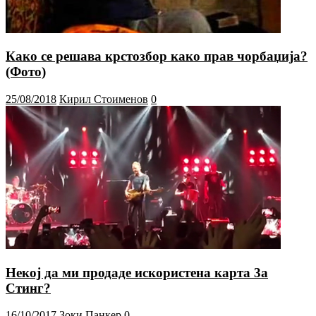
Како се решава крстозбор како прав чорбаџија?
(Фото)
25/08/2018
Кирил Стоименов
0
Некој да ми продаде искористена карта 3а
Стинг?
16/10/2017
Зоки Панкер
0