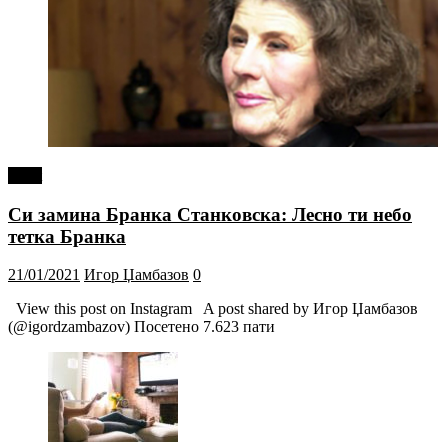
tweet
Си замина Бранка Станковска: Лесно ти небо
тетка Бранка
21/01/2021
Игор Џамбазов
0
View this post on Instagram A post shared by Игор Џамбазов
(@igordzambazov) Посетено 7.623 пати