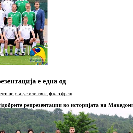
зентација е една од
ентари
статус или твит
,
ф као фреш
јдобрите репрезентации во историјата на Македон