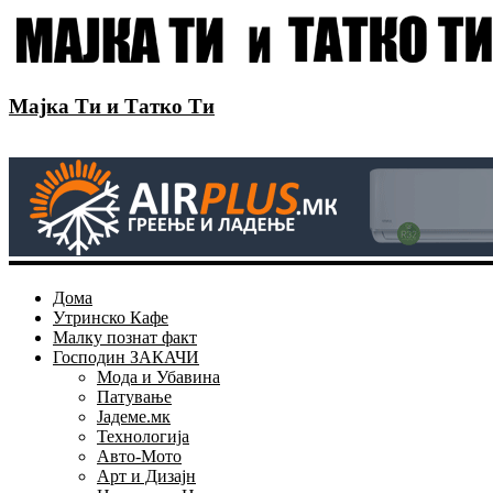
Мајка Ти и Татко Ти
Дома
Утринско Кафе
Малку познат факт
Господин ЗАКАЧИ
Мода и Убавина
Патување
Јадеме.мк
Технологија
Авто-Мото
Арт и Дизајн