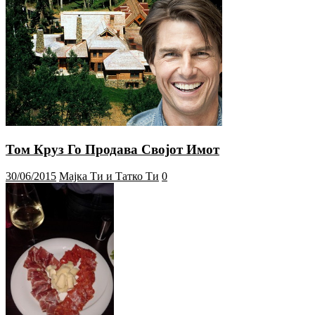
Том Круз Го Продава Својот Имот
30/06/2015
Мајка Ти и Татко Ти
0