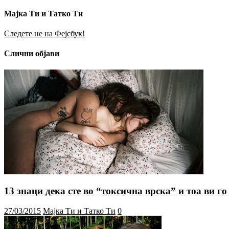
Мајка Ти и Татко Ти
Следете не на Фејсбук!
Слични објави
13 знаци дека сте во “токсична врска” и тоа ви 
27/03/2015
Мајка Ти и Татко Ти
0