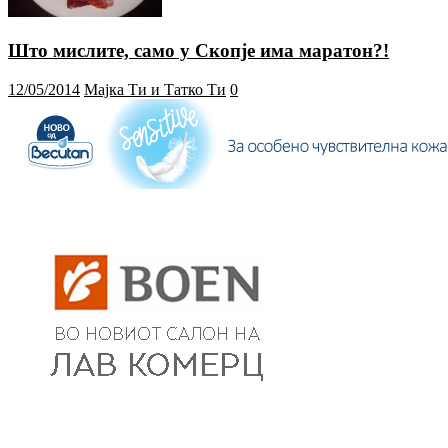
Што мислите, само у Скопје има маратон?!
12/05/2014
Мајка Ти и Татко Ти
0