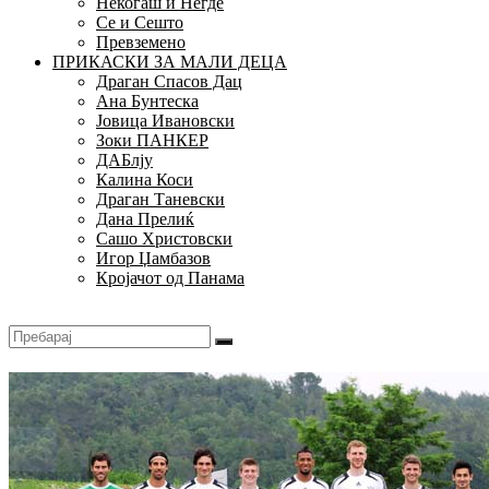
Некогаш и Негде
Се и Сешто
Превземено
ПРИКАСКИ ЗА МАЛИ ДЕЦА
Драган Спасов Дац
Ана Бунтеска
Јовица Ивановски
Зоки ПАНКЕР
ДАБлју
Калина Коси
Драган Таневски
Дана Прелиќ
Сашо Христовски
Игор Џамбазов
Кројачот од Панама