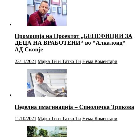
Промоција на Проектот „БЕНЕФИЦИИ ЗА
ДЕЦА НА ВРАБОТЕНИ“ во “Алкалоид“
АД Скопје
23/11/2021
Мајка Ти и Татко Ти
Нема Коментари
Неделна имагинација – Синоличка Трпкова
11/10/2021
Мајка Ти и Татко Ти
Нема Коментари