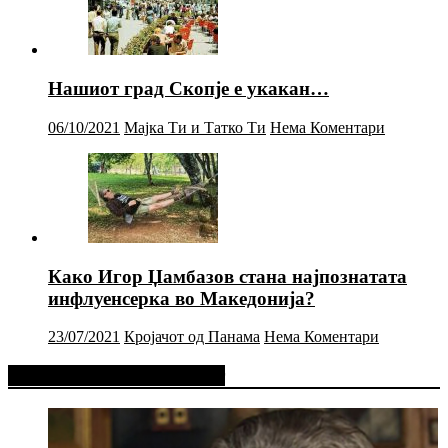
Нашиот град Скопје е укакан…
06/10/2021
Мајка Ти и Татко Ти
Нема Коментари
Како Игор Џамбазов стана најпознатата
инфлуенсерка во Македонија?
23/07/2021
Кројачот од Панама
Нема Коментари
Фејсбук Статус или Твит