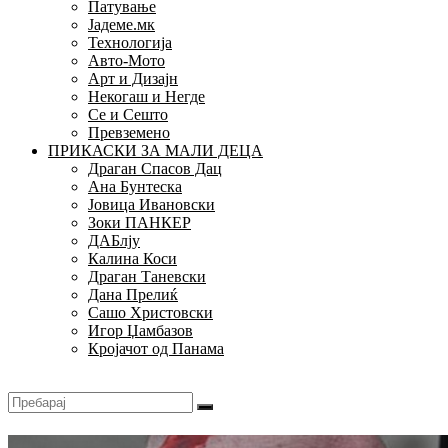
Патување
Јадеме.мк
Технологија
Авто-Мото
Арт и Дизајн
Некогаш и Негде
Се и Сешто
Превземено
ПРИКАСКИ ЗА МАЛИ ДЕЦА
Драган Спасов Дац
Ана Бунтеска
Јовица Ивановски
Зоки ПАНКЕР
ДАБлју
Калина Коси
Драган Таневски
Дана Прелиќ
Сашо Христовски
Игор Џамбазов
Кројачот од Панама