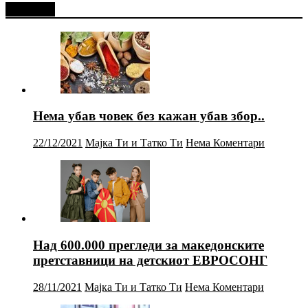
Најново
Нема убав човек без кажан убав збор..
22/12/2021
Мајка Ти и Татко Ти
Нема Коментари
Над 600.000 прегледи за македонските
претставници на детскиот ЕВРОСОНГ
28/11/2021
Мајка Ти и Татко Ти
Нема Коментари