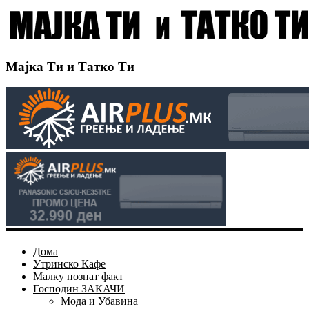
Мајка Ти и Татко Ти
Дома
Утринско Кафе
Малку познат факт
Господин ЗАКАЧИ
Мода и Убавина