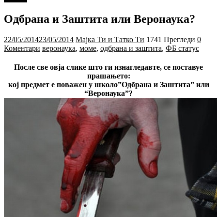
Одбрана и Заштита или Веронаука?
22/05/2014
23/05/2014
Мајка Ти и Татко Ти
1741 Прегледи
0
Коментари
веронаука
,
моме
,
одбрана и заштита
,
ФБ статус
После све овја слике што ги изнагледавте, се поставуе
прашањето:
кој предмет е поважен у школо”Одбрана и Заштита” или
“Веронаука”?