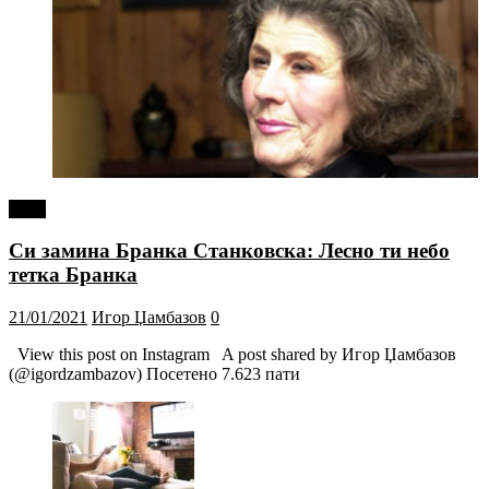
tweet
Си замина Бранка Станковска: Лесно ти небо
тетка Бранка
21/01/2021
Игор Џамбазов
0
View this post on Instagram A post shared by Игор Џамбазов
(@igordzambazov) Посетено 7.623 пати