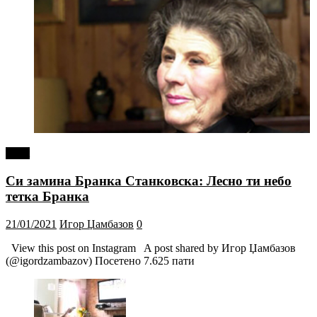
tweet
Си замина Бранка Станковска: Лесно ти небо
тетка Бранка
21/01/2021
Игор Џамбазов
0
View this post on Instagram A post shared by Игор Џамбазов
(@igordzambazov) Посетено 7.625 пати