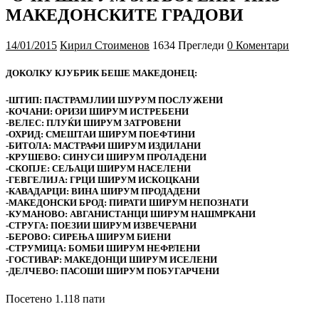
МАКЕДОНСКИТЕ ГРАДОВИ
14/01/2015
Кирил Стоименов
1634 Прегледи
0 Коментари
ДОКОЛКУ КЈУБРИК БЕШЕ МАКЕДОНЕЦ:
-ШТИП:
ПАСТРАМЈЛИИ ШУРУМ ПОСЛУЖЕНИ
-КОЧАНИ:
ОРИЗИ ШИРУМ ИСТРЕБЕНИ
-ВЕЛЕС:
ПЛУЌИ ШИРУМ ЗАТРОВЕНИ
-ОХРИД:
СМЕШТАИ ШИРУМ ПОЕФТИНИ
-БИТОЛА:
МАСТРАФИ ШИРУМ ИЗДИЛАНИ
-КРУШЕВО:
СИНУСИ ШИРУМ ПРОЛАДЕНИ
-СКОПЈЕ:
СЕЉАЦИ ШИРУМ НАСЕЛЕНИ
-ГЕВГЕЛИЈА:
ГРЦИ ШИРУМ ИСКОЦКАНИ
-КАВАДАРЦИ:
ВИНА ШИРУМ ПРОДАДЕНИ
-МАКЕДОНСКИ БРОД:
ПИРАТИ ШИРУМ НЕПОЗНАТИ
-КУМАНОВО:
АВГАНИСТАНЦИ ШИРУМ НАШМРКАНИ
-СТРУГА:
ПОЕЗИИ ШИРУМ ИЗВЕЧЕРАНИ
-БЕРОВО:
СИРЕЊА ШИРУМ БИЕНИ
-СТРУМИЦА:
БОМБИ ШИРУМ НЕФРЛЕНИ
-ГОСТИВАР:
МАКЕДОНЦИ ШИРУМ ИСЕЛЕНИ
-ДЕЛЧЕВО:
ПАСОШИ ШИРУМ ПОБУГАРЧЕНИ
Посетено 1.118 пати