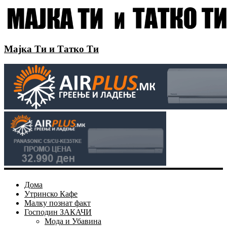
Мајка Ти и Татко Ти
Дома
Утринско Кафе
Малку познат факт
Господин ЗАКАЧИ
Мода и Убавина