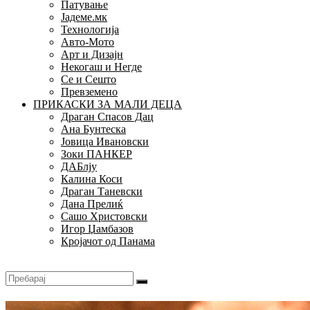
Патување
Јадеме.мк
Технологија
Авто-Мото
Арт и Дизајн
Некогаш и Негде
Се и Сешто
Превземено
ПРИКАСКИ ЗА МАЛИ ДЕЦА
Драган Спасов Дац
Ана Бунтеска
Јовица Ивановски
Зоки ПАНКЕР
ДАБлју
Калина Коси
Драган Таневски
Дана Прелиќ
Сашо Христовски
Игор Џамбазов
Кројачот од Панама