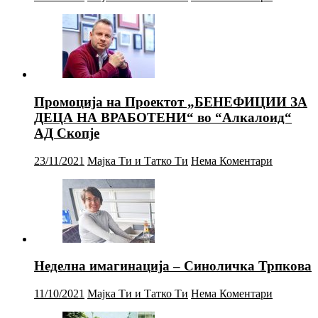
Промоција на Проектот „БЕНЕФИЦИИ ЗА
ДЕЦА НА ВРАБОТЕНИ“ во “Алкалоид“
АД Скопје
23/11/2021
Мајка Ти и Татко Ти
Нема Коментари
Неделна имагинација – Синоличка Трпкова
11/10/2021
Мајка Ти и Татко Ти
Нема Коментари