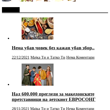
Најново
Нема убав човек без кажан убав збор..
22/12/2021
Мајка Ти и Татко Ти
Нема Коментари
Над 600.000 прегледи за македонските
претставници на детскиот ЕВРОСОНГ
28/11/2021
Мајка Ти и Татко Ти
Нема Коментари