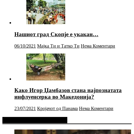
Нашиот град Скопје е укакан…
06/10/2021
Мајка Ти и Татко Ти
Нема Коментари
Како Игор Џамбазов стана најпознатата
инфлуенсерка во Македонија?
23/07/2021
Кројачот од Панама
Нема Коментари
Фејсбук Статус или Твит