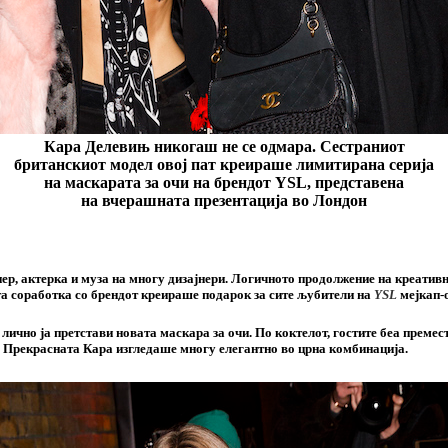
Кара Делевињ никогаш не се одмара. Сестраниот
британскиот модел овој пат креираше лимитирана серија
на маскарата за очи на брендот YSL, представена
на вчерашната презентација во Лондон
ер, актерка и муза на многу дизајнери. Логичното продолжение на креатив
та соработка со брендот креираше подарок за сите љубители на
YSL
мејкап-о
 лично ја претстави новата маскара за очи. По коктелот, гостите беа прем
. Прекрасната Кара изгледаше многу елегантно во црна комбинација.