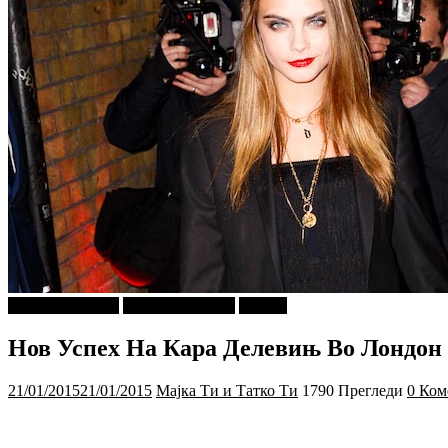
Г-дин. ЗАКАЧИ
Мода и Убавина
Објави
Нов Успех На Кара Делевињ Во Лондон
21/01/2015
21/01/2015
Мајка Ти и Татко Ти
1790 Прегледи
0 Ком