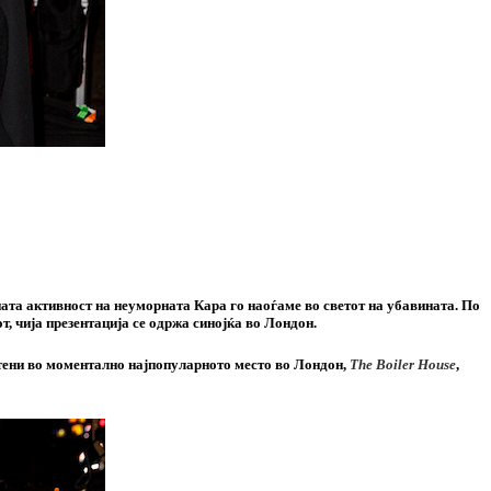
ната активност на неуморната Кара го наоѓаме во светот на убавината. По
т, чија презентација се одржа синојќа во Лондон.
естени во моментално најпопуларното место во Лондон,
The Boiler House
,