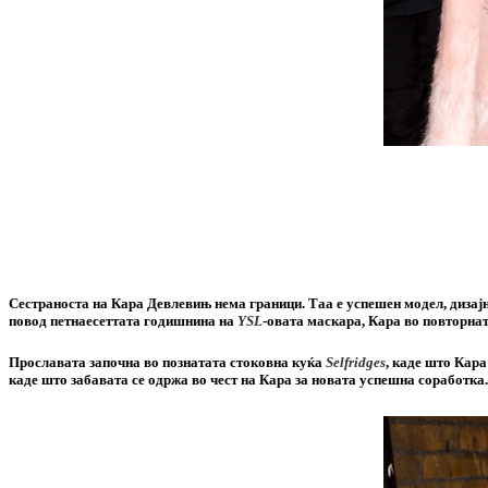
Сестраноста на Кара Девлевињ нема граници. Таа е успешен модел, дизајн
повод петнаесеттата годишнина на
YSL
-овата маскара, Кара во повторна
Прославата започна во познатата стоковна куќа
Selfridges
, каде што Кара
каде што забавата се одржа во чест на Кара за новата успешна соработка