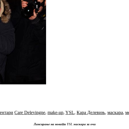
ентари
Care Delevingne
,
make-up
,
YSL
,
Кара Делевињ
,
маскара
,
м
Лансирање на новата
YSL
маскара за очи