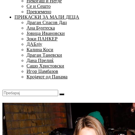
Некогаш и Негде
Се и Сешто
Превземено
ПРИКАСКИ ЗА МАЛИ ДЕЦА
Драган Спасов Дац
Ана Бунтеска
Јовица Ивановски
Зоки ПАНКЕР
ДАБлју
Калина Коси
Драган Таневски
Дана Прелиќ
Сашо Христовски
Игор Џамбазов
Кројачот од Панама