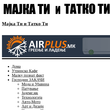
Мајка Ти и Татко Ти
Дома
Утринско Кафе
Малку познат факт
Господин ЗАКАЧИ
Мода и Убавина
Патување
Јадеме.мк
Технологија
Авто-Мото
Арт и Дизајн