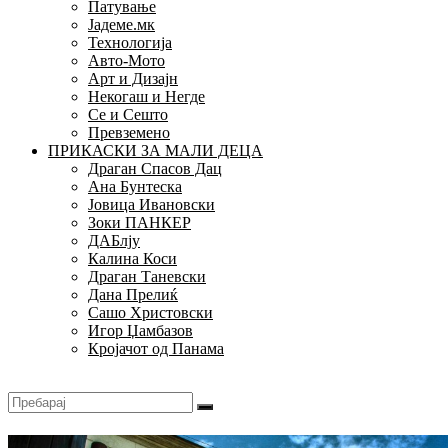
Патување
Јадеме.мк
Технологија
Авто-Мото
Арт и Дизајн
Некогаш и Негде
Се и Сешто
Превземено
ПРИКАСКИ ЗА МАЛИ ДЕЦА
Драган Спасов Дац
Ана Бунтеска
Јовица Ивановски
Зоки ПАНКЕР
ДАБлју
Калина Коси
Драган Таневски
Дана Прелиќ
Сашо Христовски
Игор Џамбазов
Кројачот од Панама