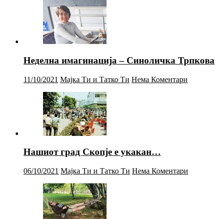
Неделна имагинација – Синоличка Трпкова
11/10/2021
Мајка Ти и Татко Ти
Нема Коментари
Нашиот град Скопје е укакан…
06/10/2021
Мајка Ти и Татко Ти
Нема Коментари