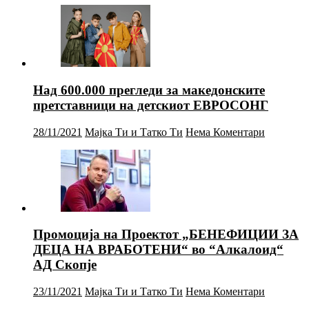
Над 600.000 прегледи за македонските
претставници на детскиот ЕВРОСОНГ
28/11/2021
Мајка Ти и Татко Ти
Нема Коментари
Промоција на Проектот „БЕНЕФИЦИИ ЗА
ДЕЦА НА ВРАБОТЕНИ“ во “Алкалоид“
АД Скопје
23/11/2021
Мајка Ти и Татко Ти
Нема Коментари