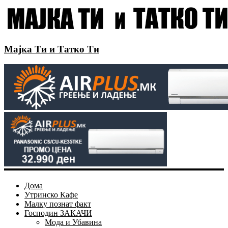
Мајка Ти и Татко Ти
Дома
Утринско Кафе
Малку познат факт
Господин ЗАКАЧИ
Мода и Убавина