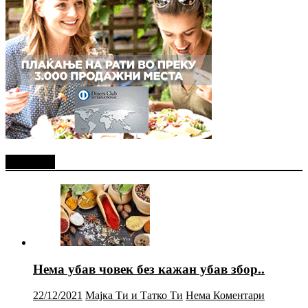
Најново
Нема убав човек без кажан убав збор..
22/12/2021
Мајка Ти и Татко Ти
Нема Коментари