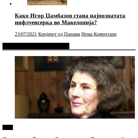
Како Игор Џамбазов стана најпознатата
инфлуенсерка во Македонија?
23/07/2021
Кројачот од Панама
Нема Коментари
Фејсбук Статус или Твит
tweet