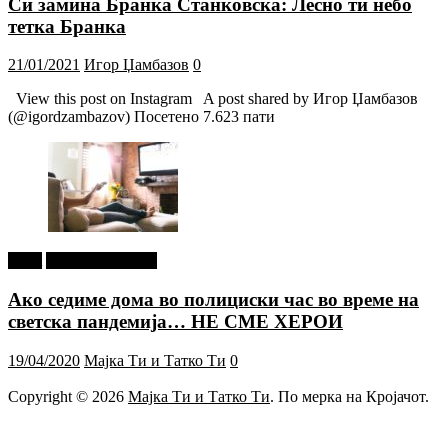
Си замина Бранка Станковска: Лесно ти небо
тетка Бранка
21/01/2021
Игор Џамбазов
0
View this post on Instagram A post shared by Игор Џамбазов
(@igordzambazov) Посетено 7.623 пати
tweet
Г-дин. ЗАКАЧИ
Ако седиме дома во полициски час во време на
светска пандемија… НЕ СМЕ ХЕРОИ
19/04/2020
Мајка Ти и Татко Ти
0
Copyright © 2026
Мајка Ти и Татко Ти
. По мерка на Кројачот.