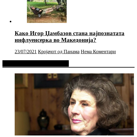
Како Игор Џамбазов стана најпознатата
инфлуенсерка во Македонија?
23/07/2021
Кројачот од Панама
Нема Коментари
Фејсбук Статус или Твит