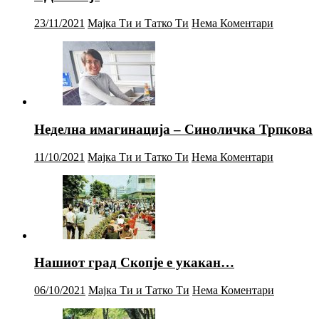
23/11/2021
Мајка Ти и Татко Ти
Нема Коментари
Неделна имагинација – Синоличка Трпкова
11/10/2021
Мајка Ти и Татко Ти
Нема Коментари
Нашиот град Скопје е укакан…
06/10/2021
Мајка Ти и Татко Ти
Нема Коментари