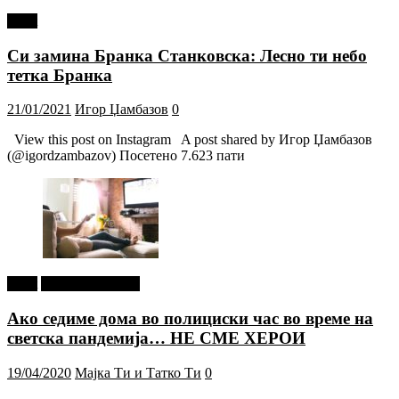
tweet
Си замина Бранка Станковска: Лесно ти небо
тетка Бранка
21/01/2021
Игор Џамбазов
0
View this post on Instagram A post shared by Игор Џамбазов
(@igordzambazov) Посетено 7.623 пати
tweet
Г-дин. ЗАКАЧИ
Ако седиме дома во полициски час во време на
светска пандемија… НЕ СМЕ ХЕРОИ
19/04/2020
Мајка Ти и Татко Ти
0