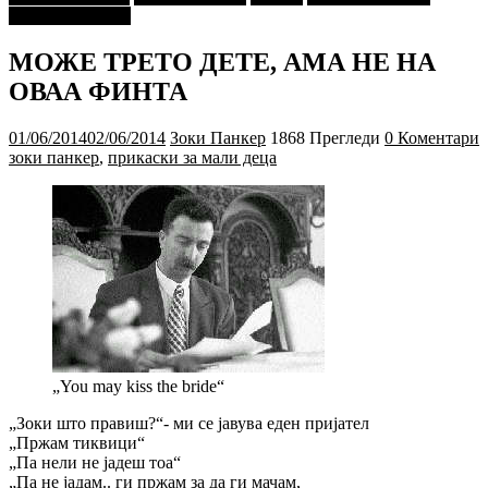
"МАЛИ ДЕЦА"
МОЖЕ ТРЕТО ДЕТЕ, АМА НЕ НА
ОВАА ФИНТА
01/06/2014
02/06/2014
Зоки Панкер
1868 Прегледи
0 Коментари
зоки панкер
,
прикаски за мали деца
„You may kiss the bride“
„Зоки што правиш?“- ми се јавува еден пријател
„Пржам тиквици“
„Па нели не јадеш тоа“
„Па не јадам.. ги пржам за да ги мачам,