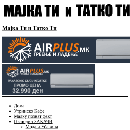
Мајка Ти и Татко Ти
Дома
Утринско Кафе
Малку познат факт
Господин ЗАКАЧИ
Мода и Убавина