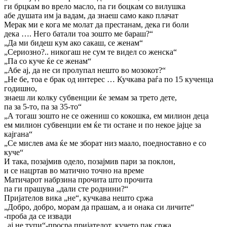
ги брцкам во врело масло, па ги боцкам со вилушка
абе душата им ја вадам, да знаеш само како плачат
Мерак ми е кога ме молат да престанам, дека ги боли
дека …. Него батали тоа зошто ме бараш?“
„Да ми бидеш кум ако сакаш, се женам“
„Сериозно?.. никогаш не сум те видел со женска“
„Па со куче ќе се женам“
„Абе ај, да не си пролупал нешто во мозокот?“
„Не бе, тоа е брак од интерес … Кучкава раѓа по 15 кученца
годишно,
знаеш ли колку субвенции ќе земам за трето дете,
па за 5-то, па за 35-то“
„А тогаш зошто не се ожениш со кокошка, ем милион деца
ем милион субвенции ем ќе ти остане и по некое јајце за
кајгана“
„Се мислев ама ќе ме зборат низ маало, поедноставно е со
куче“
И така, позајмив одело, позајмив пари за поклон,
и се нацртав во матично точно на време
Матичарот набрзина прочита што прочита
па ги прашува „дали сте роднини?“
Пријателов вика „не“, кучкава нешто сржа
„Добро, добро, морам да прашам, а и онака си личите“
-проба да се извади
„ај не тупи“-просра пријателот, кучето пак сржа