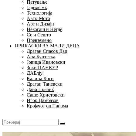
Патување
Јадеме.мк
Технологија
Авто-Мото
Арт и Дизајн
Некогаш и Негде
Се и Сешто
Превземено
ПРИКАСКИ ЗА МАЛИ ДЕЦА
Драган Спасов Дац
Ана Бунтеска
Јовица Ивановски
Зоки ПАНКЕР
ДАБлју
Калина Коси
Драган Таневски
Дана Прелиќ
Сашо Христовски
Игор Џамбазов
Кројачот од Панама