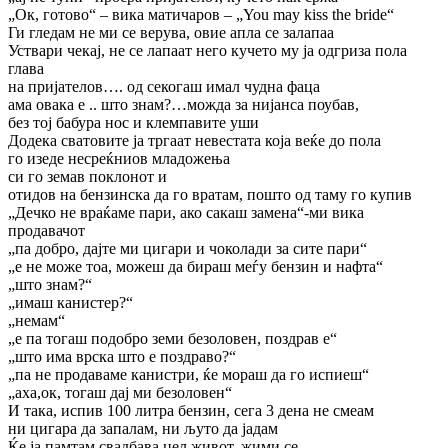
„Ок, готово“ – вика матичаров – „You may kiss the bride“
Ги гледам не ми се верува, овие апла се залапаа
Уствари чекај, не се лапаат него кучето му ја одгриза пола
глава
на пријателов…. од секогаш имал чудна фаца
ама овака е .. што знам?…можда за нијанса поубав,
без тој бабура нос и клемпавите уши
Додека сватовите ја тргаат невестата која веќе до пола
го изеде несреќниов младожења
си го земав поклонот и
отидов на бензинска да го вратам, пошто од таму го купив
„Дечко не враќаме пари, ако сакаш замена“-ми вика
продавачот
„па добро, дајте ми цигари и чоколади за сите пари“
„е не може тоа, можеш да бираш меѓу бензин и нафта“
„што знам?“
„имаш канистер?“
„немам“
„е па тогаш подобро земи безоловен, поздрав е“
„што има врска што е поздраво?“
„па не продаваме канистри, ќе мораш да го испиеш“
„аха,ок, тогаш дај ми безоловен“
И така, испив 100 литра бензин, сега 3 дена не смеам
ни цигара да запалам, ни љуто да јадам
Ќе ја памтам свадбава цел живот, жими се