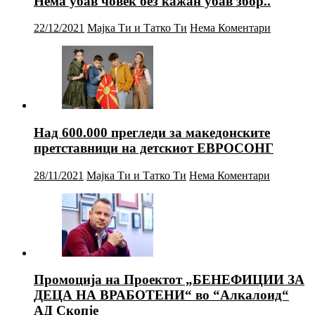
Нема убав човек без кажан убав збор..
22/12/2021
Мајка Ти и Татко Ти
Нема Коментари
Над 600.000 прегледи за македонските
претставници на детскиот ЕВРОСОНГ
28/11/2021
Мајка Ти и Татко Ти
Нема Коментари
Промоција на Проектот „БЕНЕФИЦИИ ЗА
ДЕЦА НА ВРАБОТЕНИ“ во “Алкалоид“
АД Скопје