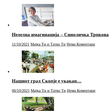
Неделна имагинација – Синоличка Трпкова
11/10/2021
Мајка Ти и Татко Ти
Нема Коментари
Нашиот град Скопје е укакан…
06/10/2021
Мајка Ти и Татко Ти
Нема Коментари