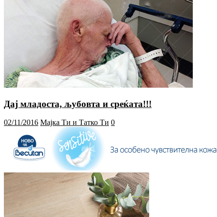
Дај младоста, љубовта и среќата!!!
02/11/2016
Мајка Ти и Татко Ти
0