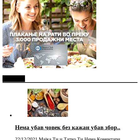
Најново
Нема убав човек без кажан убав збор..
22/12/2021
Мајка Ти и Татко Ти
Нема Коментари