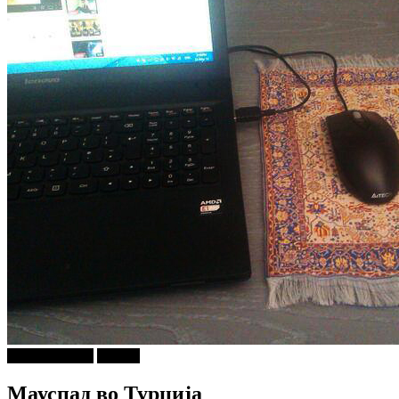
Ѕирни Внатре
Објави
Мауспад во Турција