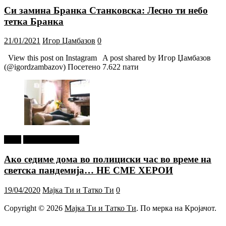
Си замина Бранка Станковска: Лесно ти небо
тетка Бранка
21/01/2021
Игор Џамбазов
0
View this post on Instagram A post shared by Игор Џамбазов
(@igordzambazov) Посетено 7.622 пати
tweet
Г-дин. ЗАКАЧИ
Ако седиме дома во полициски час во време на
светска пандемија… НЕ СМЕ ХЕРОИ
19/04/2020
Мајка Ти и Татко Ти
0
Copyright © 2026
Мајка Ти и Татко Ти
. По мерка на Кројачот.