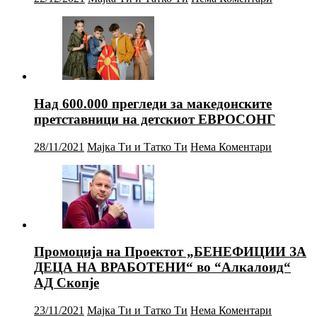
Над 600.000 прегледи за македонските
претставници на детскиот ЕВРОСОНГ
28/11/2021
Мајка Ти и Татко Ти
Нема Коментари
Промоција на Проектот „БЕНЕФИЦИИ ЗА
ДЕЦА НА ВРАБОТЕНИ“ во “Алкалоид“
АД Скопје
23/11/2021
Мајка Ти и Татко Ти
Нема Коментари