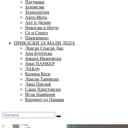
Патување
Јадеме.мк
Технологија
Авто-Мото
Арт и Дизајн
Некогаш и Негде
Се и Сешто
Превземено
ПРИКАСКИ ЗА МАЛИ ДЕЦА
Драган Спасов Дац
Ана Бунтеска
Јовица Ивановски
Зоки ПАНКЕР
ДАБлју
Калина Коси
Драган Таневски
Дана Прелиќ
Сашо Христовски
Игор Џамбазов
Кројачот од Панама