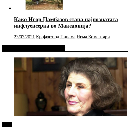
Како Игор Џамбазов стана најпознатата
инфлуенсерка во Македонија?
23/07/2021
Кројачот од Панама
Нема Коментари
Фејсбук Статус или Твит
tweet