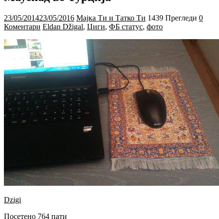
23/05/2014
23/05/2016
Мајка Ти и Татко Ти
1439 Прегледи
0
Коментари
Eldan Džigal
,
Џиги
,
ФБ статус
,
фото
Dzigi
Посетено 764 пати