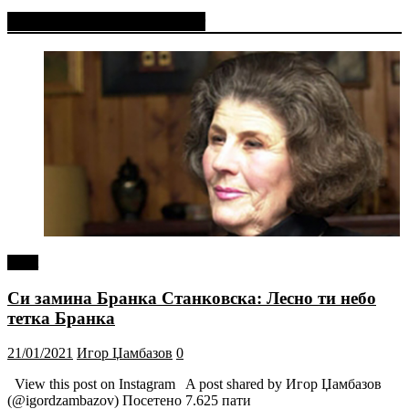
Фејсбук Статус или Твит
tweet
Си замина Бранка Станковска: Лесно ти небо
тетка Бранка
21/01/2021
Игор Џамбазов
0
View this post on Instagram A post shared by Игор Џамбазов
(@igordzambazov) Посетено 7.625 пати