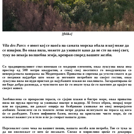
[fblike]
Vila des Parcs
е имот кој се наоѓа на самата морска обала и кој може да
се изнајми. Во оваа вила, можете да уживате како да не сте на овој свет,
туку во некоја волшебна земја, креиран според вашите желби.
Со традиционалниот стил измешан со модерни елементи, оваа луксузна вила има
простор од 500 метри квадратни, а секој свој посетител го воодушевува со
неверојатната панорама на Медитеранот. Приватна и спремна да угости секого и да
се погрижи најдобро што може за неговите потребите на својот гостин, оваа
луксузна вила ви нуди пристап до најубавите плажи во околината. Загарантирана ќе
ви биде добра разонода, а чувството кое ќе го имате тука ќе го памтите до крајот на
својот живот.
Заобиколена со прекрасни тераси, со сјајни плажи и бистро море, оваа приватна
вила ви пружа простор за уживање внатре и надвор. Al fresco оброк, покрај море
или во градина, ви даваат опција на безбрижно уживање во овој неверојатен
амбиент. Замислете си го топлото летно ветре додека ислегувате на тераса од кога
ќе се разбудите. Голем инфинити базен, поглед на кристално чисто море, ќе ги
освежат важиот ум и тело и ќе ја смират вашата душа.
Персоналот само чека на вашиот повик, вашата желба или потреба. Тие се тука за
да ви овозможат се што ќе посакате. Свежо и мирисливо цвеќе го декорира