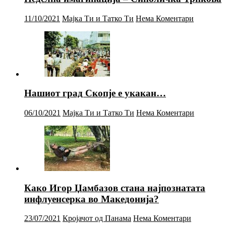
11/10/2021
Мајка Ти и Татко Ти
Нема Коментари
Нашиот град Скопје е укакан…
06/10/2021
Мајка Ти и Татко Ти
Нема Коментари
Како Игор Џамбазов стана најпознатата
инфлуенсерка во Македонија?
23/07/2021
Кројачот од Панама
Нема Коментари