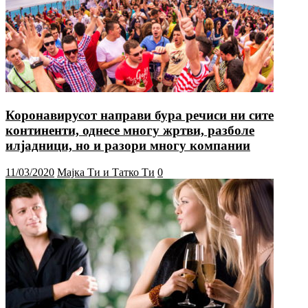
Коронавирусот направи бура речиси ни сите
континенти, однесе многу жртви, разболе
илјадници, но и разори многу компании
11/03/2020
Мајка Ти и Татко Ти
0