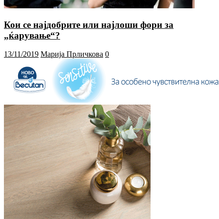
Кои се најдобрите или најлоши фори за
„ќарување“?
13/11/2019
Марија Прличкова
0