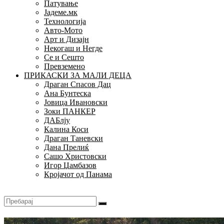
Патување
Јадеме.мк
Технологија
Авто-Мото
Арт и Дизајн
Некогаш и Негде
Се и Сешто
Превземено
ПРИКАСКИ ЗА МАЛИ ДЕЦА
Драган Спасов Дац
Ана Бунтеска
Јовица Ивановски
Зоки ПАНКЕР
ДАБлју
Калина Коси
Драган Таневски
Дана Прелиќ
Сашо Христовски
Игор Џамбазов
Кројачот од Панама