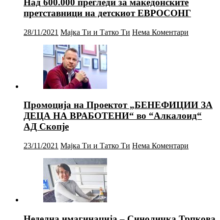
Над 600.000 прегледи за македонските
претставници на детскиот ЕВРОСОНГ
28/11/2021
Мајка Ти и Татко Ти
Нема Коментари
Промоција на Проектот „БЕНЕФИЦИИ ЗА
ДЕЦА НА ВРАБОТЕНИ“ во “Алкалоид“
АД Скопје
23/11/2021
Мајка Ти и Татко Ти
Нема Коментари
Неделна имагинација – Синоличка Трпкова