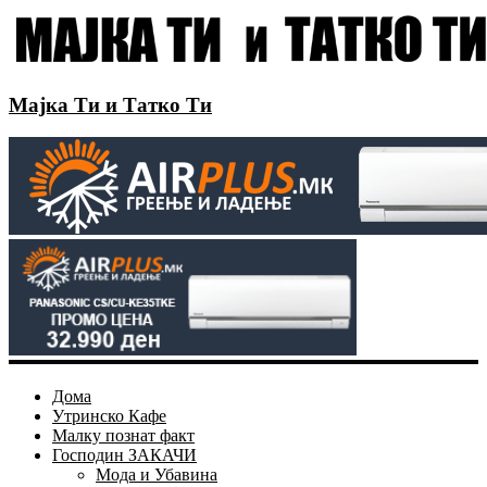
Мајка Ти и Татко Ти
Дома
Утринско Кафе
Малку познат факт
Господин ЗАКАЧИ
Мода и Убавина