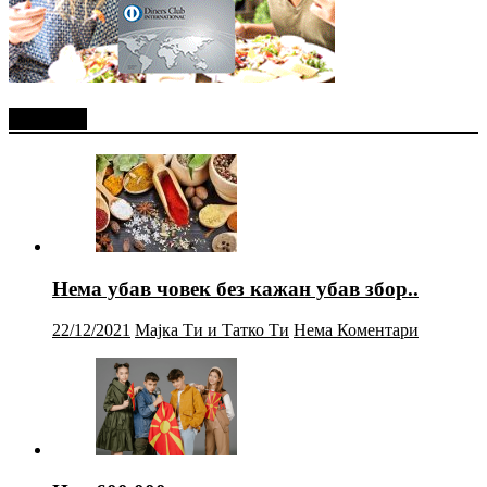
Најново
Нема убав човек без кажан убав збор..
22/12/2021
Мајка Ти и Татко Ти
Нема Коментари