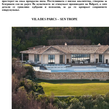
просторот на оваа прекрасна вила. Постелнината е високо квалитетна, створена за
безгрижен сон во рајот. Во купатилото ве очекуваат производите на Bulgari, а сите
детали се грижливо одбрани и изложени, за да го креираат совршеното
опкружување.
VILA DES PARCS – SEN TROPE