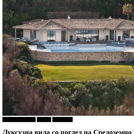
Г-дин. ЗАКАЧИ
Објави
Патување
Луксузна вила со поглед на Средоземно