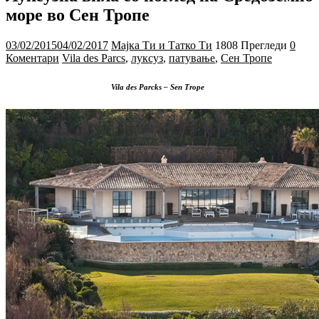
море во Сен Тропе
03/02/2015
04/02/2017
Мајка Ти и Татко Ти
1808 Прегледи
0
Коментари
Vila des Parcs
,
луксуз
,
патување
,
Сен Тропе
Vila des Parcks – Sen Trope