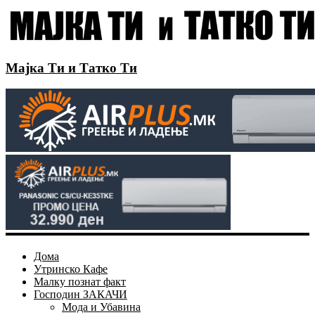
Мајка Ти и Татко Ти
Дома
Утринско Кафе
Малку познат факт
Господин ЗАКАЧИ
Мода и Убавина