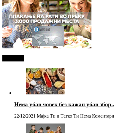
Најново
Нема убав човек без кажан убав збор..
22/12/2021
Мајка Ти и Татко Ти
Нема Коментари