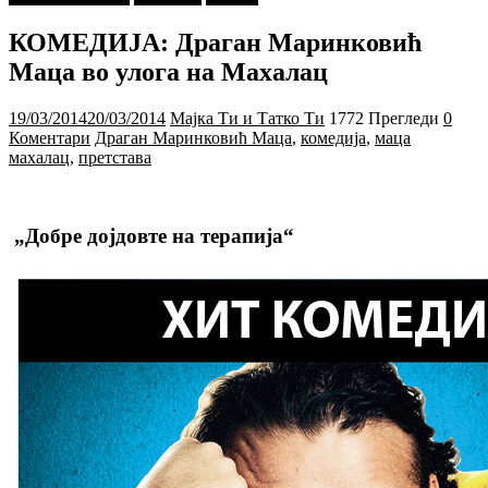
КОМЕДИЈА: Драган Маринковић
Маца во улога на Махалац
19/03/2014
20/03/2014
Мајка Ти и Татко Ти
1772 Прегледи
0
Коментари
Драган Маринковић Маца
,
комедија
,
маца
махалац
,
претстава
„Добре дојдовте на терапија“