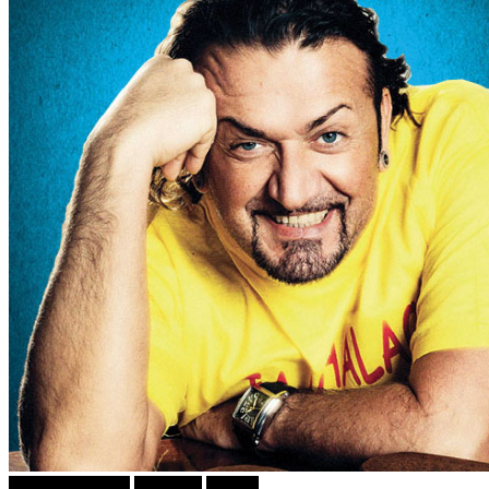
Г-дин. ЗАКАЧИ
Дешавки
Објави