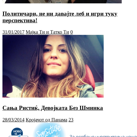
Политичари, не ни давајте леб и игри туку
перспектива!
31/01/2017
Мајка Ти и Татко Ти
0
Сања Ристиќ, Девојката Без Шминка
28/03/2014
Кројачот од Панама
23