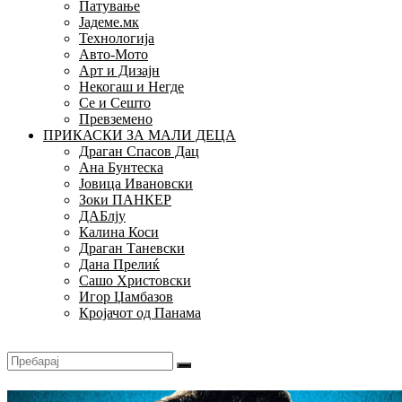
Патување
Јадеме.мк
Технологија
Авто-Мото
Арт и Дизајн
Некогаш и Негде
Се и Сешто
Превземено
ПРИКАСКИ ЗА МАЛИ ДЕЦА
Драган Спасов Дац
Ана Бунтеска
Јовица Ивановски
Зоки ПАНКЕР
ДАБлју
Калина Коси
Драган Таневски
Дана Прелиќ
Сашо Христовски
Игор Џамбазов
Кројачот од Панама