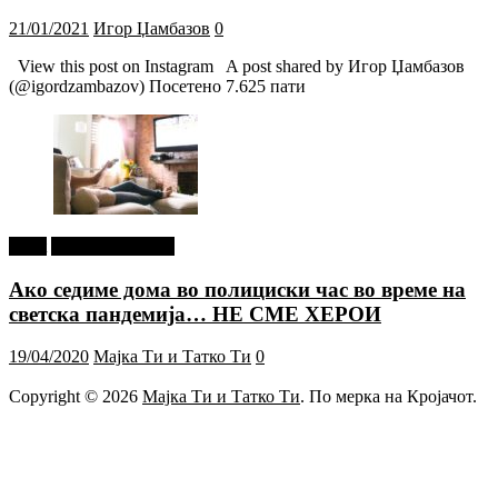
21/01/2021
Игор Џамбазов
0
View this post on Instagram A post shared by Игор Џамбазов
(@igordzambazov) Посетено 7.625 пати
tweet
Г-дин. ЗАКАЧИ
Ако седиме дома во полициски час во време на
светска пандемија… НЕ СМЕ ХЕРОИ
19/04/2020
Мајка Ти и Татко Ти
0
Copyright © 2026
Мајка Ти и Татко Ти
. По мерка на Кројачот.