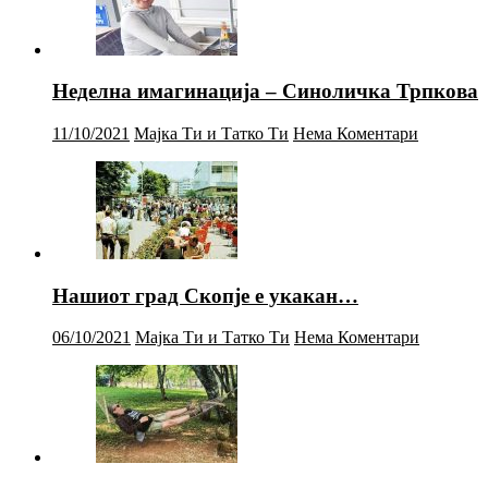
Неделна имагинација – Синоличка Трпкова
11/10/2021
Мајка Ти и Татко Ти
Нема Коментари
Нашиот град Скопје е укакан…
06/10/2021
Мајка Ти и Татко Ти
Нема Коментари