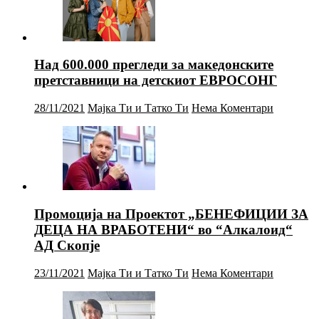
Над 600.000 прегледи за македонските
претставници на детскиот ЕВРОСОНГ
28/11/2021
Мајка Ти и Татко Ти
Нема Коментари
Промоција на Проектот „БЕНЕФИЦИИ ЗА
ДЕЦА НА ВРАБОТЕНИ“ во “Алкалоид“
АД Скопје
23/11/2021
Мајка Ти и Татко Ти
Нема Коментари