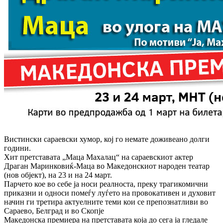
Вистински сараевски хумор, кој го немате доживеано долги
години.
Хит претставата „Маца Махалац“ на сараевскиот актер
Драган Маринковиќ-Маца во Македонскиот народен театар
(нов објект), на 23 и на 24 март.
Парчето кое во себе ја носи реалноста, преку трагикомични
приказни и односи помеѓу луѓето на провокативен и духовит
начин ги третира актуелните теми кои се препознатливи во
Сараево, Белград и во Скопје
Македонска премиера на претставата која до сега ја гледале