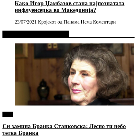
Како Игор Џамбазов стана најпознатата
инфлуенсерка во Македонија?
23/07/2021
Кројачот од Панама
Нема Коментари
Фејсбук Статус или Твит
tweet
Си замина Бранка Станковска: Лесно ти небо
тетка Бранка