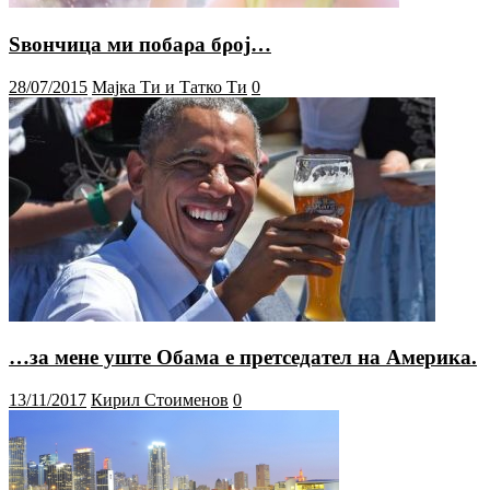
Ѕвончица ми побаρа бρој…
28/07/2015
Мајка Ти и Татко Ти
0
…за мене уште Обама е претседател на Америка.
13/11/2017
Кирил Стоименов
0