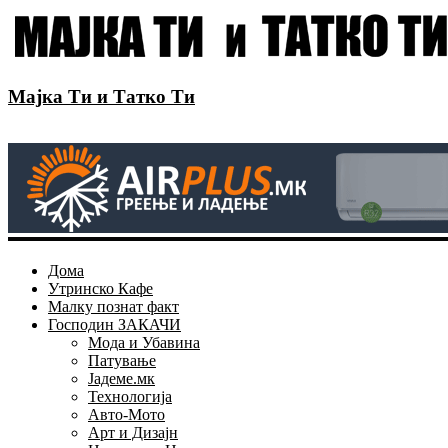
Мајка Ти и Татко Ти
Дома
Утринско Кафе
Малку познат факт
Господин ЗАКАЧИ
Мода и Убавина
Патување
Јадеме.мк
Технологија
Авто-Мото
Арт и Дизајн