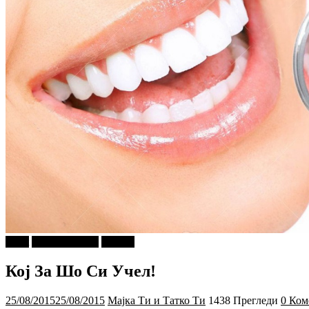
tweet
Ѕирни Внатре
Објави
Кој За Шо Си Учел!
25/08/2015
25/08/2015
Мајка Ти и Татко Ти
1438 Прегледи
0 Ком