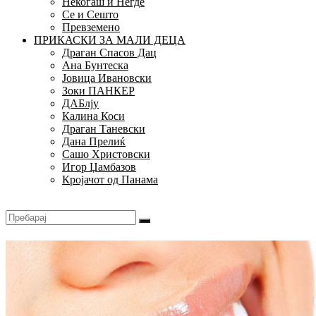
Некогаш и Негде
Се и Сешто
Превземено
ПРИКАСКИ ЗА МАЛИ ДЕЦА
Драган Спасов Дац
Ана Бунтеска
Јовица Ивановски
Зоки ПАНКЕР
ДАБлју
Калина Коси
Драган Таневски
Дана Прелиќ
Сашо Христовски
Игор Џамбазов
Кројачот од Панама