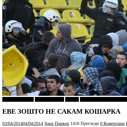
Г-дин. ЗАКАЧИ
Зоки ПАНКЕР
Објави
ПРИКАСКИ ЗА "МАЛ
ЕВЕ ЗОШТО НЕ САКАМ КОШАРКА
03/04/2014
04/04/2014
Зоки Панкер
1416 Прегледи
0 Коментари