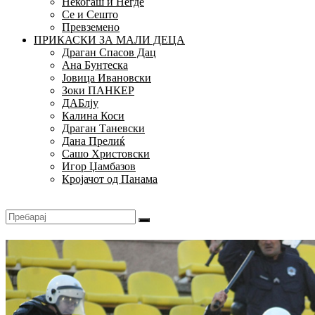
Некогаш и Негде
Се и Сешто
Превземено
ПРИКАСКИ ЗА МАЛИ ДЕЦА
Драган Спасов Дац
Ана Бунтеска
Јовица Ивановски
Зоки ПАНКЕР
ДАБлју
Калина Коси
Драган Таневски
Дана Прелиќ
Сашо Христовски
Игор Џамбазов
Кројачот од Панама