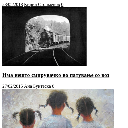
23/05/2018
Кирил Стоименов
0
Има нешто смирувачко во патување со воз
27/02/2015
Ана Бунтеска
0