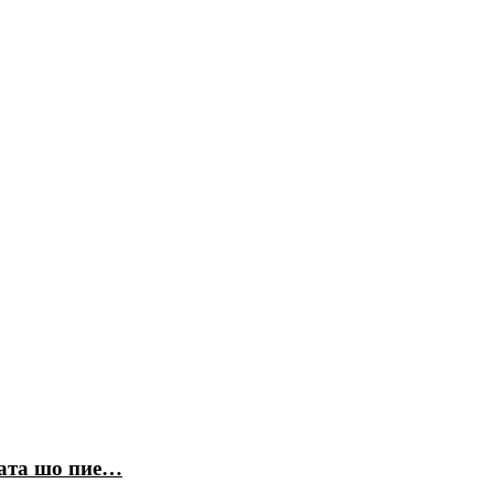
ната шо пие…