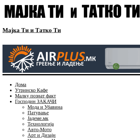
Мајка Ти и Татко Ти
Дома
Утринско Кафе
Малку познат факт
Господин ЗАКАЧИ
Мода и Убавина
Патување
Јадеме.мк
Технологија
Авто-Мото
Арт и Дизајн