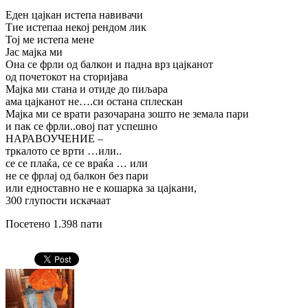
Еден цајкан истепа навивачи
Тие истепаа некој рендом лик
Тој ме истепа мене
Јас мајка ми
Она се фрли од балкон и падна врз цајканот
од почетокот на сторијава
Мајка ми стана и отиде до пиљара
ама цајканот не….си остана сплескан
Мајка ми се врати разочарана зошто не земала пари
и пак се фрли..овој пат успешно
НАРАВОУЧЕНИЕ –
тркалото се врти …или..
се се плаќа, се се враќа … или
не се фрлај од балкон без пари
или едноставно не е кошарка за цајкани,
300 глупости искачаат
Посетено 1.398 пати