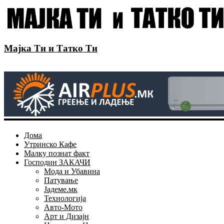
Мајка Ти и Татко Ти
Дома
Утринско Кафе
Малку познат факт
Господин ЗАКАЧИ
Мода и Убавина
Патување
Јадеме.мк
Технологија
Авто-Мото
Арт и Дизајн