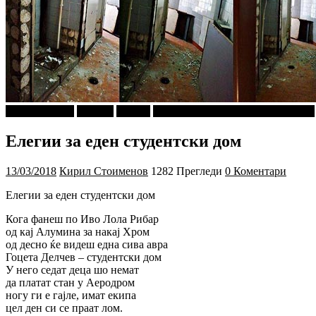
Ѕирни Внатре
ДАБлју
Објави
ПРИКАСКИ ЗА "МАЛИ ДЕЦА"
Елегии за еден студентски дом
13/03/2018
Кирил Стоименов
1282 Прегледи
0 Коментари
Елегии за еден студентски дом
Кога фанеш по Иво Лола Рибар
од кај Алумина за накај Хром
од десно ќе видеш една сива авра
Гоцета Делчев – студентски дом
У него седат деца шо немат
да платат стан у Аеродром
ногу ги е гајле, имат екипа
цел ден си се праат лом.