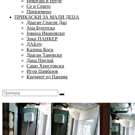
Некогаш и Негде
Се и Сешто
Превземено
ПРИКАСКИ ЗА МАЛИ ДЕЦА
Драган Спасов Дац
Ана Бунтеска
Јовица Ивановски
Зоки ПАНКЕР
ДАБлју
Калина Коси
Драган Таневски
Дана Прелиќ
Сашо Христовски
Игор Џамбазов
Кројачот од Панама