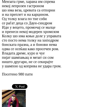
Мензата грме, харана им спрема
некој лепрозен гастроном
шо има веза, цревата са отпорни
и на преплет и на карцином.
Од толку влага по тие соби
се раѓат деца со Даун-синдром
Иди у вецето, промочај се малце
и пренеси некој модерен хромозом
Колку шо има коњи доле у управата
сто посто нема толку на хиподром
бонската празна, а и бонови нема
одма се осеќаш како просечен ром.
Владата дреме, куро и чуе
пијат шампањац и мезат си сом
ништо другари, не се секирајте
у шампон од коприва не удара гром.
Посетено 980 пати