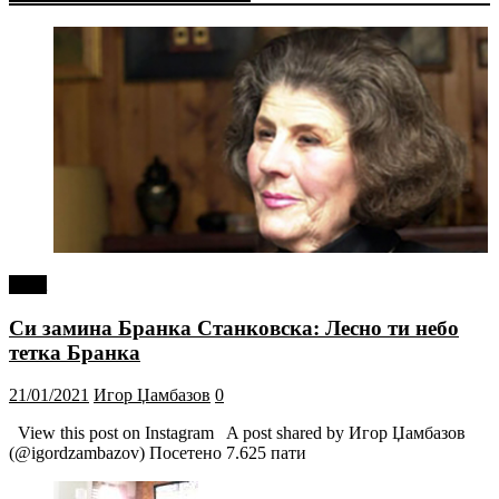
tweet
Си замина Бранка Станковска: Лесно ти небо
тетка Бранка
21/01/2021
Игор Џамбазов
0
View this post on Instagram A post shared by Игор Џамбазов
(@igordzambazov) Посетено 7.625 пати