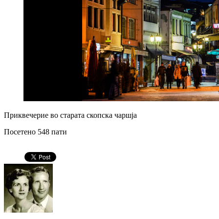
Приквечерие во старата скопска чаршја
Посетено 548 пати