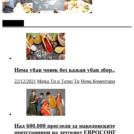
Најново
Нема убав човек без кажан убав збор..
22/12/2021
Мајка Ти и Татко Ти
Нема Коментари
Над 600.000 прегледи за македонските
претставници на детскиот ЕВРОСОНГ