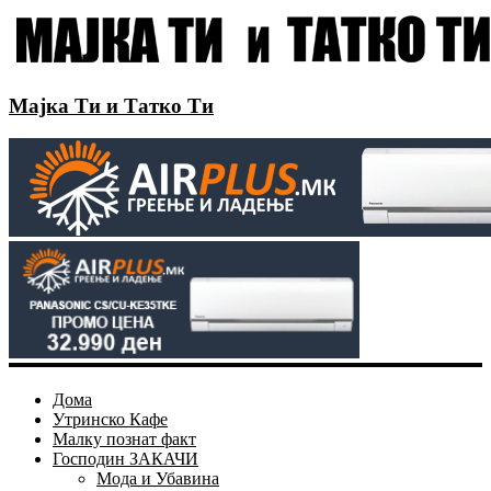
Мајка Ти и Татко Ти
Дома
Утринско Кафе
Малку познат факт
Господин ЗАКАЧИ
Мода и Убавина