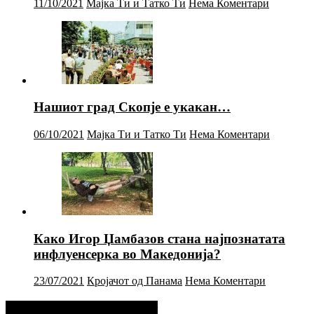
11/10/2021
Мајка Ти и Татко Ти
Нема Коментари
Нашиот град Скопје е укакан…
06/10/2021
Мајка Ти и Татко Ти
Нема Коментари
Како Игор Џамбазов стана најпознатата
инфлуенсерка во Македонија?
23/07/2021
Кројачот од Панама
Нема Коментари
Фејсбук Статус или Твит