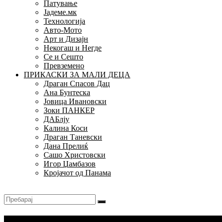
Патување
Јадеме.мк
Технологија
Авто-Мото
Арт и Дизајн
Некогаш и Негде
Се и Сешто
Превземено
ПРИКАСКИ ЗА МАЛИ ДЕЦА
Драган Спасов Дац
Ана Бунтеска
Јовица Ивановски
Зоки ПАНКЕР
ДАБлју
Калина Коси
Драган Таневски
Дана Прелиќ
Сашо Христовски
Игор Џамбазов
Кројачот од Панама