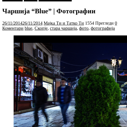
Чаршија “Blue” | Фотографии
26/11/2014
26/11/2014
Мајка Ти и Татко Ти
1554 Прегледи
0
Коментари
blue
,
Скопје
,
стара чаршија
,
фото
,
фотографија