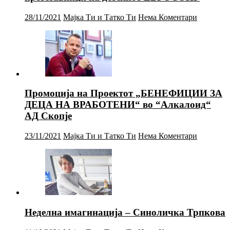
28/11/2021
Мајка Ти и Татко Ти
Нема Коментари
Промоција на Проектот „БЕНЕФИЦИИ ЗА
ДЕЦА НА ВРАБОТЕНИ“ во “Алкалоид“
АД Скопје
23/11/2021
Мајка Ти и Татко Ти
Нема Коментари
Неделна имагинација – Синоличка Трпкова