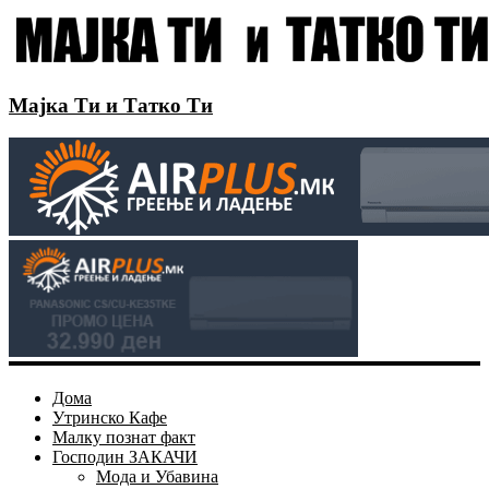
Мајка Ти и Татко Ти
Дома
Утринско Кафе
Малку познат факт
Господин ЗАКАЧИ
Мода и Убавина