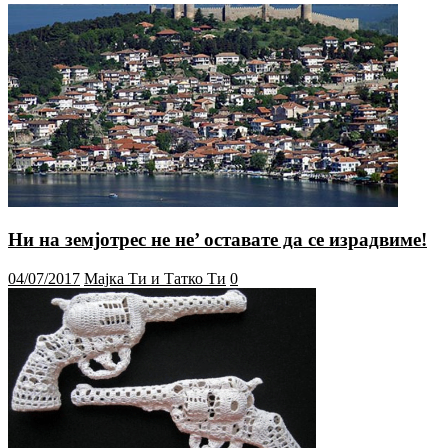
Ни на земјотрес не не’ оставате да се израдвиме!
04/07/2017
Мајка Ти и Татко Ти
0