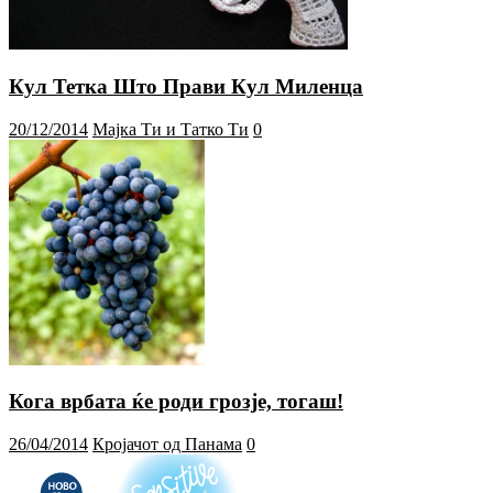
Кул Тетка Што Прави Кул Миленца
20/12/2014
Мајка Ти и Татко Ти
0
Кога врбата ќе роди грозје, тогаш!
26/04/2014
Кројачот од Панама
0