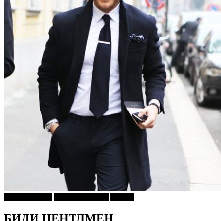
Ѕирни Внатре
Г-дин. ЗАКАЧИ
Објави
БИДИ ЏЕНТЛМЕН