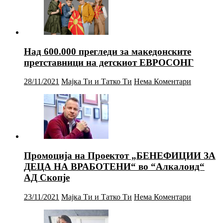
Над 600.000 прегледи за македонските
претставници на детскиот ЕВРОСОНГ
28/11/2021
Мајка Ти и Татко Ти
Нема Коментари
Промоција на Проектот „БЕНЕФИЦИИ ЗА
ДЕЦА НА ВРАБОТЕНИ“ во “Алкалоид“
АД Скопје
23/11/2021
Мајка Ти и Татко Ти
Нема Коментари