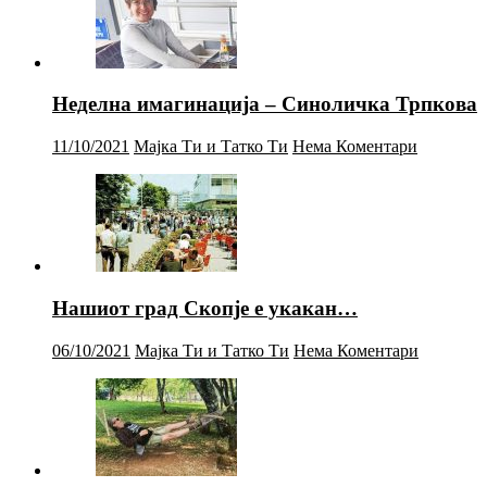
Неделна имагинација – Синоличка Трпкова
11/10/2021
Мајка Ти и Татко Ти
Нема Коментари
Нашиот град Скопје е укакан…
06/10/2021
Мајка Ти и Татко Ти
Нема Коментари