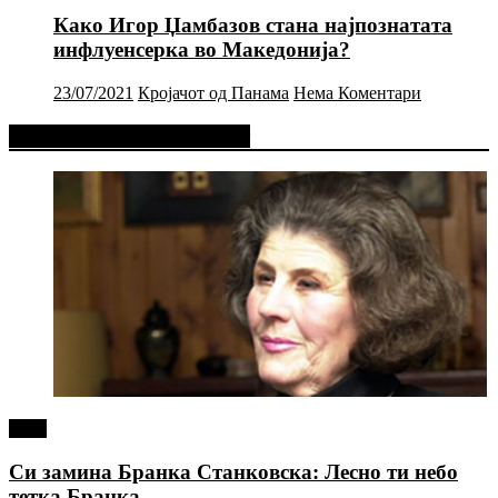
Како Игор Џамбазов стана најпознатата
инфлуенсерка во Македонија?
23/07/2021
Кројачот од Панама
Нема Коментари
Фејсбук Статус или Твит
tweet
Си замина Бранка Станковска: Лесно ти небо
тетка Бранка