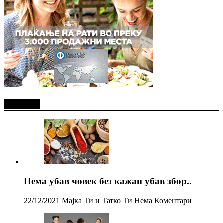
Најново
Нема убав човек без кажан убав збор..
22/12/2021
Мајка Ти и Татко Ти
Нема Коментари