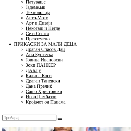
Патување
Јадеме.мк
Технологија
Авто-Мото
Арт и Дизајн
Некогаш и Негде
Се и Сешто
Превземено
ПРИКАСКИ ЗА МАЛИ ДЕЦА
Драган Спасов Дац
Ана Бунтеска
Јовица Ивановски
Зоки ПАНКЕР
ДАБлју
Калина Коси
Драган Таневски
Дана Прелиќ
Сашо Христовски
Игор Џамбазов
Кројачот од Панама