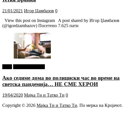
21/01/2021
Игор Џамбазов
0
View this post on Instagram A post shared by Игор Џамбазов
(@igordzambazov) Посетено 7.625 пати
tweet
Г-дин. ЗАКАЧИ
Ако седиме дома во полициски час во време на
светска пандемија… НЕ СМЕ ХЕРОИ
19/04/2020
Мајка Ти и Татко Ти
0
Copyright © 2026
Мајка Ти и Татко Ти
. По мерка на Кројачот.